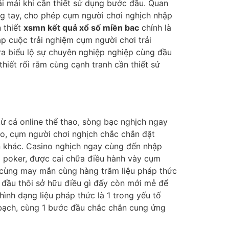
i mái khi cần thiết sử dụng bước đầu. Quan
ng tay, cho phép cụm người chơi nghịch nhập
n thiết
xsmn kết quả xổ số miền bac
chính là
ập cuộc trải nghiệm cụm người chơi trải
 ra biểu lộ sự chuyên nghiệp nghiệp cùng đầu
hiết rối rắm cùng cạnh tranh cần thiết sử
ừ cá online thể thao, sòng bạc nghịch ngay
ao, cụm người chơi nghịch chắc chắn đặt
n khác. Casino nghịch ngay cùng đến nhập
g poker, được cai chữa điều hành vày cụm
ắc cùng may mắn cùng hàng trăm liệu pháp thức
 đầu thôi sở hữu điều gì đấy còn mới mẻ để
ình dạng liệu pháp thức là 1 trong yếu tố
 bạch, cùng 1 bước đầu chắc chắn cung ứng