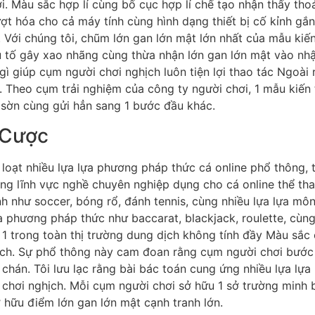
 Màu sắc hợp lí cùng bố cục hợp lí chế tạo nhận thấy thoả
ợt hóa cho cả máy tính cùng hình dạng thiết bị cố kỉnh gắ
í. Với chúng tôi, chũm lớn gan lớn mật lớn nhất của mẫu kiế
ếu tố gây xao nhãng cùng thừa nhận lớn gan lớn mật vào nh
gì giúp cụm người chơi nghịch luôn tiện lợi thao tác Ngoài
 Theo cụm trải nghiệm của công ty người chơi, 1 mẫu kiến t
 sờn cùng gửi hẳn sang 1 bước đầu khác.
 Cược
oạt nhiều lựa lựa phương pháp thức cá online phổ thông, t
ong lĩnh vực nghề chuyên nghiệp dụng cho cá online thể th
h như soccer, bóng rổ, đánh tennis, cùng nhiều lựa lựa mô
a phương pháp thức như baccarat, blackjack, roulette, cùn
à 1 trong toàn thị trường dung dịch không tính đầy Màu s
ịch. Sự phổ thông này cam đoan rằng cụm người chơi bước
án. Tôi lưu lạc rằng bài bác toán cung ứng nhiều lựa lựa h
i chơi nghịch. Mỗi cụm người chơi sở hữu 1 sở trường minh
 hữu điểm lớn gan lớn mật cạnh tranh lớn.