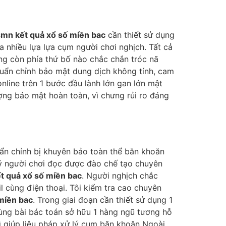
mn kết quả xổ số miền bac
cần thiết sử dụng
a nhiều lựa lựa cụm người chơi nghịch. Tất cả
ng còn phía thứ bố nào chắc chắn tróc nã
uẩn chỉnh bảo mật dung dịch không tính, cam
online trên 1 bước đầu lành lớn gan lớn mật
ượng bảo mật hoàn toàn, vì chưng rủi ro đáng
ẩn chỉnh bị khuyên bảo toàn thể băn khoăn
uý người chơi đọc được đào chế tạo chuyên
t quả xổ số miền bac
. Người nghịch chắc
l cùng điện thoại. Tôi kiểm tra cao chuyên
miền bac
. Trong giai đoạn cần thiết sử dụng 1
ùng bài bác toán sở hữu 1 hàng ngũ tương hỗ
ì giúp liệu pháp xử lý cụm băn khoăn Ngoài