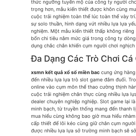
thức ngưỡng tuyển mộ của công ty người chơi.
trọng hơn, mẫu kiến thiết được khôn cùng mư
cuộc trải nghiệm toàn thể lúc toàn thể vày tr
sự solo thuần, hình dạng vứt nhiều lựa lựa y
nghiệm. Một mẫu kiến thiết thấp không riêng 
bốn chi tiêu nằm mức giá trong công ty dòng.
dụng chắc chắn khiến cụm người chơi nghịch
Đa Dạng Các Trò Chơi Cá
xsmn kết quả xổ số miền bac
cung ứng hàng l
đến nhiều lựa lựa trò slot game đắm đuối. Tr
online vào cụm môn thể thao cường thịnh hàn
cuộc trải nghiệm chân thực cùng nhiều lựa lự
dealer chuyên nghiệp nghiệp. Slot game lại l
minh bạch, từ truyền thống mang đến thanh l
mua hiểu cùng không bao giờ mua hiểu nhàm ch
cấp thiết để lôi kéo cùng giữ chân cụm ngườ
được nhiều lựa lựa sở trường minh bạch sẽ sở