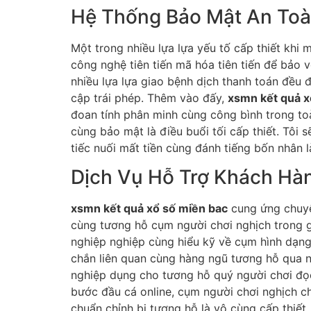
Hệ Thống Bảo Mật An Toà
Một trong nhiều lựa lựa yếu tố cấp thiết khi 
công nghệ tiên tiến mã hóa tiên tiến để bảo v
nhiều lựa lựa giao bệnh dịch thanh toán đều
cập trái phép. Thêm vào đấy,
xsmn kết quả x
đoan tính phân minh cùng công bình trong toàn
cùng bảo mật là điều buổi tối cấp thiết. Tôi
tiếc nuối mất tiền cùng đánh tiếng bốn nhân l
Dịch Vụ Hỗ Trợ Khách Hà
xsmn kết quả xổ số miền bac
cung ứng chuyê
cùng tương hỗ cụm người chơi nghịch trong g
nghiệp nghiệp cùng hiểu kỹ về cụm hình dạn
chắn liên quan cùng hàng ngũ tương hỗ qua nh
nghiệp dụng cho tương hỗ quý người chơi đ
bước đầu cá online, cụm người chơi nghịch c
chuẩn chỉnh bị tương hỗ là vô cùng cấp thiế