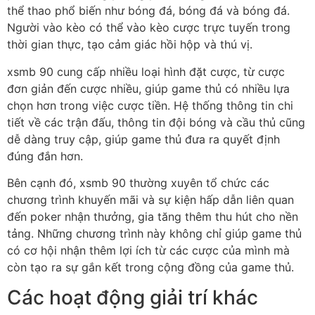
thể thao phổ biến như bóng đá, bóng đá và bóng đá.
Người vào kèo có thể vào kèo cược trực tuyến trong
thời gian thực, tạo cảm giác hồi hộp và thú vị.
xsmb 90 cung cấp nhiều loại hình đặt cược, từ cược
đơn giản đến cược nhiều, giúp game thủ có nhiều lựa
chọn hơn trong việc cược tiền. Hệ thống thông tin chi
tiết về các trận đấu, thông tin đội bóng và cầu thủ cũng
dễ dàng truy cập, giúp game thủ đưa ra quyết định
đúng đắn hơn.
Bên cạnh đó, xsmb 90 thường xuyên tổ chức các
chương trình khuyến mãi và sự kiện hấp dẫn liên quan
đến poker nhận thưởng, gia tăng thêm thu hút cho nền
tảng. Những chương trình này không chỉ giúp game thủ
có cơ hội nhận thêm lợi ích từ các cược của mình mà
còn tạo ra sự gắn kết trong cộng đồng của game thủ.
Các hoạt động giải trí khác