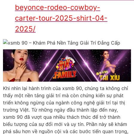
beyonce-rodeo-cowboy-
carter-tour-2025-shirt-04-
2025/
Khi nhìn lại hành trình của xsmb 90, chúng ta không chỉ
thấy một nền tảng giải trí mà còn chứng kiến sự phát
triển không ngừng của ngành công nghệ giải trí tại thị
trường Việt. Từ những ngày đầu thành lập đến nay,
xsmb 90 đã vượt qua nhiều thách thức để trở thành
biểu tượng của sự đổi mới và uy tín. Phần này sẽ khám
phá sâu hơn về nguồn cội và các bước tiến quan trọng,