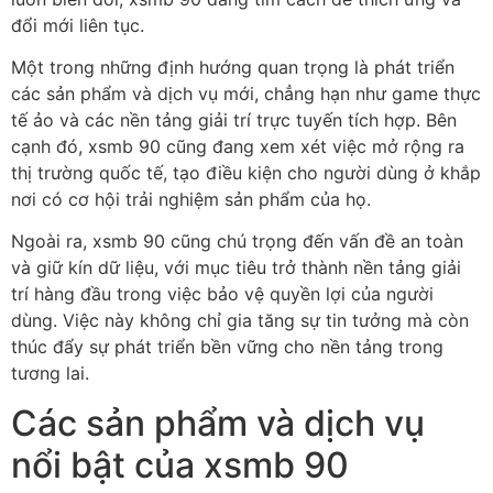
đổi mới liên tục.
Một trong những định hướng quan trọng là phát triển
các sản phẩm và dịch vụ mới, chẳng hạn như game thực
tế ảo và các nền tảng giải trí trực tuyến tích hợp. Bên
cạnh đó, xsmb 90 cũng đang xem xét việc mở rộng ra
thị trường quốc tế, tạo điều kiện cho người dùng ở khắp
nơi có cơ hội trải nghiệm sản phẩm của họ.
Ngoài ra, xsmb 90 cũng chú trọng đến vấn đề an toàn
và giữ kín dữ liệu, với mục tiêu trở thành nền tảng giải
trí hàng đầu trong việc bảo vệ quyền lợi của người
dùng. Việc này không chỉ gia tăng sự tin tưởng mà còn
thúc đẩy sự phát triển bền vững cho nền tảng trong
tương lai.
Các sản phẩm và dịch vụ
nổi bật của xsmb 90