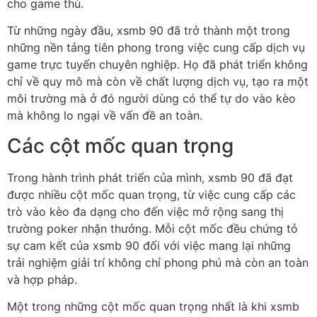
cho game thủ.
Từ những ngày đầu, xsmb 90 đã trở thành một trong
những nền tảng tiên phong trong việc cung cấp dịch vụ
game trực tuyến chuyên nghiệp. Họ đã phát triển không
chỉ về quy mô mà còn về chất lượng dịch vụ, tạo ra một
môi trường mà ở đó người dùng có thể tự do vào kèo
mà không lo ngại về vấn đề an toàn.
Các cột mốc quan trọng
Trong hành trình phát triển của mình, xsmb 90 đã đạt
được nhiều cột mốc quan trọng, từ việc cung cấp các
trò vào kèo đa dạng cho đến việc mở rộng sang thị
trường poker nhận thưởng. Mỗi cột mốc đều chứng tỏ
sự cam kết của xsmb 90 đối với việc mang lại những
trải nghiệm giải trí không chỉ phong phú mà còn an toàn
và hợp pháp.
Một trong những cột mốc quan trọng nhất là khi xsmb