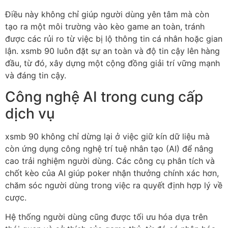
Điều này không chỉ giúp người dùng yên tâm mà còn
tạo ra một môi trường vào kèo game an toàn, tránh
được các rủi ro từ việc bị lộ thông tin cá nhân hoặc gian
lận. xsmb 90 luôn đặt sự an toàn và độ tin cậy lên hàng
đầu, từ đó, xây dựng một cộng đồng giải trí vững mạnh
và đáng tin cậy.
Công nghệ AI trong cung cấp
dịch vụ
xsmb 90 không chỉ dừng lại ở việc giữ kín dữ liệu mà
còn ứng dụng công nghệ trí tuệ nhân tạo (AI) để nâng
cao trải nghiệm người dùng. Các công cụ phân tích và
chốt kèo của AI giúp poker nhận thưởng chính xác hơn,
chăm sóc người dùng trong việc ra quyết định hợp lý về
cược.
Hệ thống người dùng cũng được tối ưu hóa dựa trên