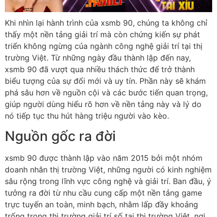
Khi nhìn lại hành trình của xsmb 90, chúng ta không chỉ
thấy một nền tảng giải trí mà còn chứng kiến sự phát
triển không ngừng của ngành công nghệ giải trí tại thị
trường Việt. Từ những ngày đầu thành lập đến nay,
xsmb 90 đã vượt qua nhiều thách thức để trở thành
biểu tượng của sự đổi mới và uy tín. Phần này sẽ khám
phá sâu hơn về nguồn cội và các bước tiến quan trọng,
giúp người dùng hiểu rõ hơn về nền tảng này và lý do
nó tiếp tục thu hút hàng triệu người vào kèo.
Nguồn gốc ra đời
xsmb 90 được thành lập vào năm 2015 bởi một nhóm
doanh nhân thị trường Việt, những người có kinh nghiệm
sâu rộng trong lĩnh vực công nghệ và giải trí. Ban đầu, ý
tưởng ra đời từ nhu cầu cung cấp một nền tảng game
trực tuyến an toàn, minh bạch, nhằm lấp đầy khoảng
trống trong thị trường giải trí số tại thị trường Việt, nơi