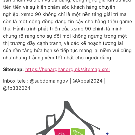
tiên tiến và sự kiện chăm sóc khách hàng chuyên
nghiệp, xsmb 90 không chỉ là một nền tảng giải trí mà
còn là một cộng đồng đáng tin cậy cho hàng triệu game
thủ. Hành trình phát triển của xsmb 90 chính là minh
chứng rõ ràng cho sự đổi mới không ngừng trong một
thị trường đầy cạnh tranh, và các kế hoạch tương lai
của nền tảng hứa hẹn sẽ tiếp tục mang lại niềm vui cũng
như những trải nghiệm tốt nhất cho người dùng.
Sitemap:
https://hunarghar.org.pk/sitemap.xml
Inbox tele : @subdomaingov | @Appal2024 |
@fb882024