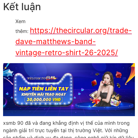
Kết luận
Xem
https://thecircular.org/trade-
thêm:
dave-matthews-band-
vintage-retro-shirt-26-2025/
xsmb 90 đã và đang khẳng định vị thế của mình trong
ngành giải trí trực tuyến tại thị trường Việt. Với những
sản phẩm và dịch vụ đa dạng, công nghệ giữ kín dữ liệu