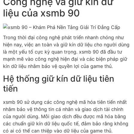
Công nghệ và giữ kín dữ
liệu của xsmb 90
Trong thời đại công nghệ phát triển nhanh chóng như
hiện nay, việc an toàn và giữ kín dữ liệu cho người dùng
là một yếu tố cực kỳ quan trọng. xsmb 90 đã đầu tư
mạnh mẽ vào công nghệ hiện đại và các biện pháp giữ
kín dữ liệu nhằm bảo vệ quyền lợi của game thủ.
Hệ thống giữ kín dữ liệu tiên
tiến
xsmb 90 sử dụng các công nghệ mã hóa tiên tiến nhất
nhằm bảo vệ thông tin cá nhân và giao dịch tài chính
của người dùng. Mỗi giao dịch đều được mã hóa bằng
các chuẩn giữ kín dữ liệu quốc tế, đảm bảo rằng không
có ai có thể can thiệp vào dữ liệu của game thủ.