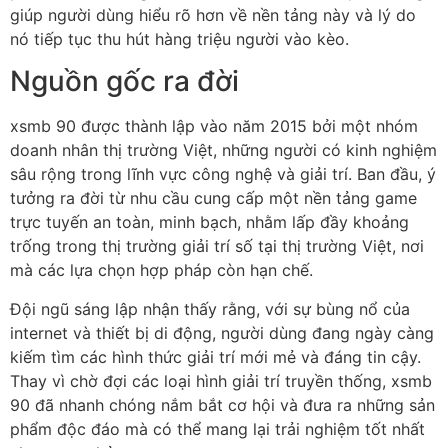
giúp người dùng hiểu rõ hơn về nền tảng này và lý do
nó tiếp tục thu hút hàng triệu người vào kèo.
Nguồn gốc ra đời
xsmb 90 được thành lập vào năm 2015 bởi một nhóm
doanh nhân thị trường Việt, những người có kinh nghiệm
sâu rộng trong lĩnh vực công nghệ và giải trí. Ban đầu, ý
tưởng ra đời từ nhu cầu cung cấp một nền tảng game
trực tuyến an toàn, minh bạch, nhằm lấp đầy khoảng
trống trong thị trường giải trí số tại thị trường Việt, nơi
mà các lựa chọn hợp pháp còn hạn chế.
Đội ngũ sáng lập nhận thấy rằng, với sự bùng nổ của
internet và thiết bị di động, người dùng đang ngày càng
kiếm tìm các hình thức giải trí mới mẻ và đáng tin cậy.
Thay vì chờ đợi các loại hình giải trí truyền thống, xsmb
90 đã nhanh chóng nắm bắt cơ hội và đưa ra những sản
phẩm độc đáo mà có thể mang lại trải nghiệm tốt nhất