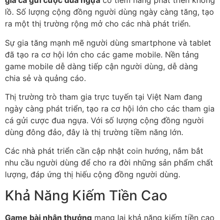
gia cá gửi cược đua ngựa
có tiềm năng phát triển khổng
lồ. Số lượng cộng đồng người dùng ngày càng tăng, tạo
ra một thị trường rộng mở cho các nhà phát triển.
Sự gia tăng mạnh mẽ người dùng smartphone và tablet
đã tạo ra cơ hội lớn cho các game mobile. Nền tảng
game mobile dễ dàng tiếp cận người dùng, dễ dàng
chia sẻ và quảng cáo.
Thị trường trò tham gia trực tuyến tại Việt Nam đang
ngày càng phát triển, tạo ra cơ hội lớn cho các tham gia
cá gửi cược đua ngựa. Với số lượng cộng đồng người
dùng đông đảo, đây là thị trường tiềm năng lớn.
Các nhà phát triển cần cập nhật coin hướng, nắm bắt
nhu cầu người dùng để cho ra đời những sản phẩm chất
lượng, đáp ứng thị hiếu cộng đồng người dùng.
Khả Năng Kiếm Tiền Cao
Game bài nhận thưởng
mang lại khả năng kiếm tiền cao