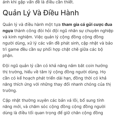
ánh khi gặp vấn đề là điều cần thiết.
Quản Lý Và Điều Hành
Quản lý và điều hành một tựa
tham gia cá gửi cược đua
ngựa
thành công đòi hỏi đội ngũ nhân sự chuyên nghiệp
và kinh nghiệm. Việc quản lý cộng đồng cộng đồng
người dùng, xử lý các vấn đề phát sinh, cập nhật và bảo
trì game đều cần sự phối hợp chặt chẽ giữa các bộ
phận.
Đội ngũ quản lý cần có khả năng nắm bắt coin hướng
thị trường, hiểu về tâm lý cộng đồng người dùng. Họ
cần có kế hoạch phát triển dài hạn, đồng thời có khả
năng thích ứng với những thay đổi nhanh chóng của thị
trường.
Cập nhật thường xuyên các bản vá lỗi, bổ sung tính
năng mới, và chăm sóc cộng đồng cộng đồng người
dùng là điều tối quan trọng để giữ chân cộng đồng