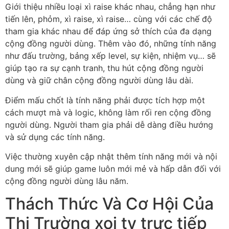
Giới thiệu nhiều loại xì raise khác nhau, chẳng hạn như
tiến lên, phỏm, xì raise, xì raise… cùng với các chế độ
tham gia khác nhau để đáp ứng sở thích của đa dạng
cộng đồng người dùng. Thêm vào đó, những tính năng
như đấu trường, bảng xếp level, sự kiện, nhiệm vụ… sẽ
giúp tạo ra sự cạnh tranh, thu hút cộng đồng người
dùng và giữ chân cộng đồng người dùng lâu dài.
Điểm mấu chốt là tính năng phải được tích hợp một
cách mượt mà và logic, không làm rối ren cộng đồng
người dùng. Người tham gia phải dễ dàng điều hướng
và sử dụng các tính năng.
Việc thường xuyên cập nhật thêm tính năng mới và nội
dung mới sẽ giúp game luôn mới mẻ và hấp dẫn đối với
cộng đồng người dùng lâu năm.
Thách Thức Và Cơ Hội Của
Thị Trường xoi tv trực tiếp