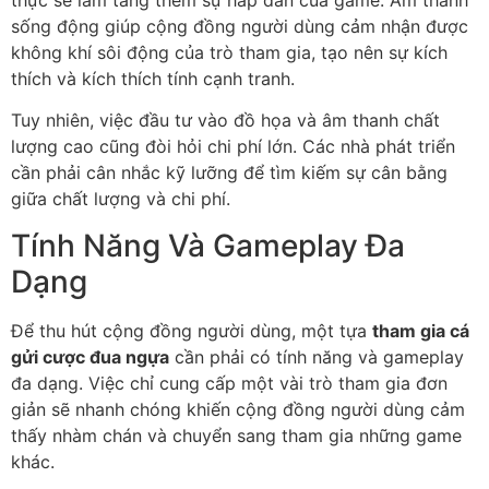
thực sẽ làm tăng thêm sự hấp dẫn của game. Âm thanh
sống động giúp cộng đồng người dùng cảm nhận được
không khí sôi động của trò tham gia, tạo nên sự kích
thích và kích thích tính cạnh tranh.
Tuy nhiên, việc đầu tư vào đồ họa và âm thanh chất
lượng cao cũng đòi hỏi chi phí lớn. Các nhà phát triển
cần phải cân nhắc kỹ lưỡng để tìm kiếm sự cân bằng
giữa chất lượng và chi phí.
Tính Năng Và Gameplay Đa
Dạng
Để thu hút cộng đồng người dùng, một tựa
tham gia cá
gửi cược đua ngựa
cần phải có tính năng và gameplay
đa dạng. Việc chỉ cung cấp một vài trò tham gia đơn
giản sẽ nhanh chóng khiến cộng đồng người dùng cảm
thấy nhàm chán và chuyển sang tham gia những game
khác.