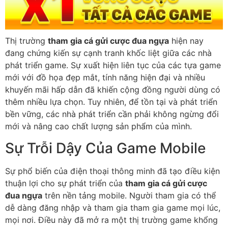
Thị trường
tham gia cá gửi cược đua ngựa
hiện nay
đang chứng kiến sự cạnh tranh khốc liệt giữa các nhà
phát triển game. Sự xuất hiện liên tục của các tựa game
mới với đồ họa đẹp mắt, tính năng hiện đại và nhiều
khuyến mãi hấp dẫn đã khiến cộng đồng người dùng có
thêm nhiều lựa chọn. Tuy nhiên, để tồn tại và phát triển
bền vững, các nhà phát triển cần phải không ngừng đổi
mới và nâng cao chất lượng sản phẩm của mình.
Sự Trỗi Dậy Của Game Mobile
Sự phổ biến của điện thoại thông minh đã tạo điều kiện
thuận lợi cho sự phát triển của
tham gia cá gửi cược
đua ngựa
trên nền tảng mobile. Người tham gia có thể
dễ dàng đăng nhập và tham gia tham gia game mọi lúc,
mọi nơi. Điều này đã mở ra một thị trường game khổng