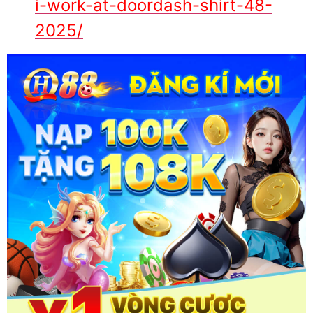
i-work-at-doordash-shirt-48-
2025/