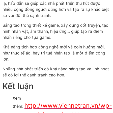
lạ, hấp dẫn sẽ giúp các nhà phát triển thu hút được
nhiều cộng đồng người dùng hơn và tạo ra sự khác biệt
so với đối thủ cạnh tranh.
Sáng tạo trong thiết kế game, xây dựng cốt truyện, tạo
hình nhân vật, âm thanh, hiệu ứng… giúp tạo ra điểm
nhấn riêng cho tựa game.
Khả năng tích hợp công nghệ mới và coin hướng mới,
như thực tế ảo, hay trí tuệ nhân tạo là một điểm cộng
lớn.
Những nhà phát triển có khả năng sáng tạo và linh hoạt
sẽ có lợi thế cạnh tranh cao hơn.
Kết luận
Xem
http://www.viennetran.vn/wp-
thêm: