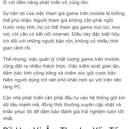
lồ với tiềm năng phát triển vô cùng lớn.
Sự tiện lợi của việc tham gia game trên mobile là không
thể phủ nhận. Người tham gia không cần phải ngồi
trước máy tính, họ có thể tham gia game mọi lúc, mọi
nơi, chỉ cần có kết nối internet. Điều này đặc biệt hữu
ích đối với những người bận rộn, không có nhiều thời
gian rảnh rỗi.
Thế nhưng, việc quản lý chất lượng game trên mobile
cũng đặt ra nhiều thách thức. Việc kiểm soát gian lận,
đảm bảo tính công bằng và chăm sóc gửi cược bảo
hiểm người dùng trở nên khó khăn hơn so với trên nền
tảng PC.
Các nhà phát triển cần phải đầu tư vào hệ thống giữ kín
dữ liệu mạnh mẽ, đồng thời thường xuyên cập nhật và
khắc phục lỗi để đảm bảo đánh giá trải nghiệm luôn tốt
nhất.