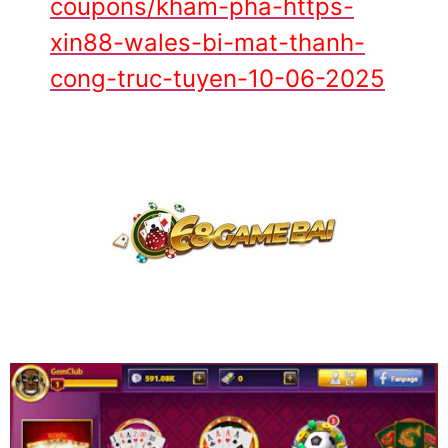
coupons/kham-pha-https-
xin88-wales-bi-mat-thanh-
cong-truc-tuyen-10-06-2025