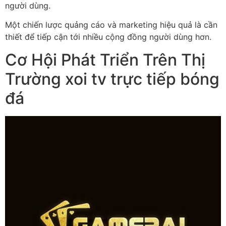
người dùng.
Một chiến lược quảng cáo và marketing hiệu quả là cần
thiết để tiếp cận tới nhiều cộng đồng người dùng hơn.
Cơ Hội Phát Triển Trên Thị
Trường xoi tv trực tiếp bóng
đá