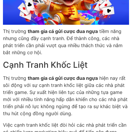
Thị trường
tham gia cá gửi cược đua ngựa
tiềm năng
nhưng cũng đầy cạnh tranh. Để thành công, các nhà
phát triển cần phải vượt qua nhiều thách thức và nắm
bắt những cơ hội.
Cạnh Tranh Khốc Liệt
Thị trường
tham gia cá gửi cược đua ngựa
hiện nay rất
sôi động với sự cạnh tranh khốc liệt giữa các nhà phát
triển game. Sự xuất hiện liên tục của những tựa game
mới với nhiều tính năng hấp dẫn khiến cho các nhà phát
triển phải nỗ lực không ngừng để tạo ra sự khác biệt và
thu hút cộng đồng người dùng.
Việc cạnh tranh khốc liệt đòi hỏi các nhà phát triển cần
có chiến lược marketing hiệu quả để tiếp cận được