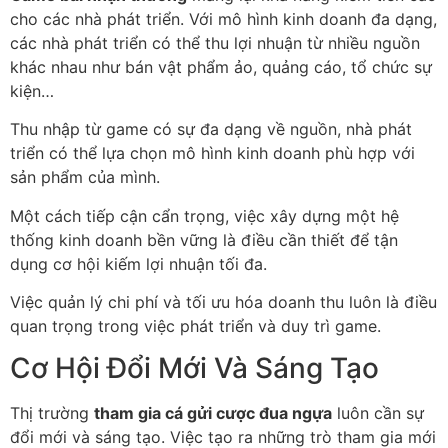
cho các nhà phát triển. Với mô hình kinh doanh đa dạng,
các nhà phát triển có thể thu lợi nhuận từ nhiều nguồn
khác nhau như bán vật phẩm ảo, quảng cáo, tổ chức sự
kiện…
Thu nhập từ game có sự đa dạng về nguồn, nhà phát
triển có thể lựa chọn mô hình kinh doanh phù hợp với
sản phẩm của mình.
Một cách tiếp cận cẩn trọng, việc xây dựng một hệ
thống kinh doanh bền vững là điều cần thiết để tận
dụng cơ hội kiếm lợi nhuận tối đa.
Việc quản lý chi phí và tối ưu hóa doanh thu luôn là điều
quan trọng trong việc phát triển và duy trì game.
Cơ Hội Đổi Mới Và Sáng Tạo
Thị trường
tham gia cá gửi cược đua ngựa
luôn cần sự
đổi mới và sáng tạo. Việc tạo ra những trò tham gia mới