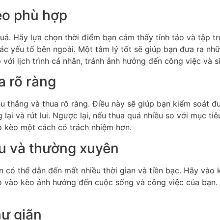
èo phù hợp
ả. Hãy lựa chọn thời điểm bạn cảm thấy tỉnh táo và tập tr
ác yếu tố bên ngoài. Một tâm lý tốt sẽ giúp bạn đưa ra nh
ới lịch trình cá nhân, tránh ảnh hưởng đến công việc và si
a rõ ràng
êu thắng và thua rõ ràng. Điều này sẽ giúp bạn kiểm soát đư
lại và rút lui. Ngược lại, nếu thua quá nhiều so với mục ti
ào kèo một cách có trách nhiệm hơn.
u và thường xuyên
n có thể dẫn đến mất nhiều thời gian và tiền bạc. Hãy và
 vào kèo ảnh hưởng đến cuộc sống và công việc của bạn. Hã
hư giãn