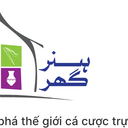
há thế giới cá cược tr