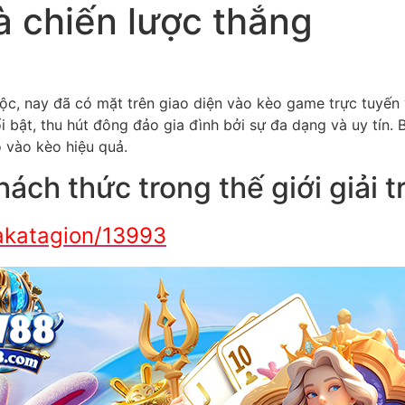
 chiến lược thắng
uộc, nay đã có mặt trên giao diện vào kèo game trực tuyến
 bật, thu hút đông đảo gia đình bởi sự đa dạng và uy tín. 
ò vào kèo hiệu quả.
hách thức trong thế giới giải t
/hakatagion/13993