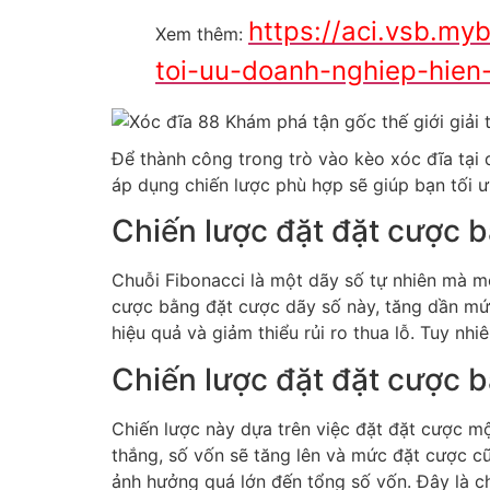
https://aci.vsb.m
Xem thêm:
toi-uu-doanh-nghiep-hien
Để thành công trong trò vào kèo xóc đĩa tại 
áp dụng chiến lược phù hợp sẽ giúp bạn tối ưu
Chiến lược đặt đặt cược 
Chuỗi Fibonacci là một dãy số tự nhiên mà mỗi 
cược bằng đặt cược dãy số này, tăng dần mức
hiệu quả và giảm thiểu rủi ro thua lỗ. Tuy nh
Chiến lược đặt đặt cược b
Chiến lược này dựa trên việc đặt đặt cược mộ
thắng, số vốn sẽ tăng lên và mức đặt cược 
ảnh hưởng quá lớn đến tổng số vốn. Đây là ch