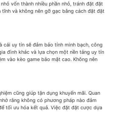
 nhỏ vốn thành nhiều phần nhỏ, tránh đặt đặt
nh tĩnh và không nên gỡ gạc bằng cách đặt đặt
à cái uy tín sẽ đảm bảo tính minh bạch, công
gia đình khác và lựa chọn một nền tảng uy tín
hiệm vào kèo game bảo mật cao. Không nên
nghiệm cũng giúp tận dụng khuyến mãi. Quan
cần nhớ rằng không có phương pháp nào đảm
để tối ưu hóa kết quả. Việc đặt đặt cược dựa