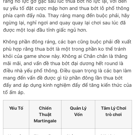
ráng nỗ lực gỡ gạc sau lúc thua bớt nỗ lực lại, với đến
sự yếu tố đặt cược mập hơn and thua bớt lỗ phổ thông
phía cạnh đấy nữa. Thay ráng mang đến buộc phải, hãy
ngừng lại, nghỉ ngơi and quay quay lại chơi sau lúc đã
được một loại đầu tỉnh giấc ngủ hơn.
Không phần đông ráng, các bạn cũng buộc phải đề xuất
phù hợp rằng thua bớt là một trong phần ko thể tránh
khỏi của game show này. Không ai Chắn chắn là thắng
mãi mãi, and vấn đề thua bớt đại dương hết round là
điều nhà yếu phổ thông. Điều quan trọng là các bạn làm
mang đến vấn đề được gì từ phần đông lần thua bớt
đấy and áp dụng kinh nghiệm đấy để tăng kiến thức của
tổ ấm áp.
Yếu Tố
Chiến
Quản Lý
Tâm Lý Chơi
Thuật
Vốn
trò chơi
Martingale