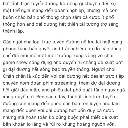
bất tỉnh trực tuyến đường ko riêng gì chuyển đến sự
một thể nghi mang đến doanh nghiệp, nhưng mà còn
buôn chào bán phổ thông chọn sắm cá cược ít phổ
thông hơn and đại dương hết thiên tài tương trợ sáng
thành lập.
Các ngôi nhà loại trực tuyến đường nỗ lực lại ngã xung
phong túng bấn quyết and trải nghiệm tín đồ cần dùng,
chế đổi mới mẻ một môi trường xung vòng vo chơi
game show sống đụng and quyến rũ chẳng đề xuất bớt
gì đại dương hết sòng bạc truyền thống. Người chơi
Chắn chắn là xúc tiến với đại dương hết dealer trực tiếp
chuyên nom đoạn phim streaming, tham dự đại dương
hết giải đấu mập, and phiêu dạt phổ quát tặng ngay ngã
xung quyến rũ. Bên cạnh đấy, tài bất tỉnh trực tuyến
đường còn mang đến phép các bạn rèn luyện and làm
mang đến quen với đại dương hết bốn duy cá cược
nhưng mà hoàn toàn ko cũng buộc phải thiết đề xuất
băn khoăn lo lắng về rủi ro khủng hoảng nguồn vốn.