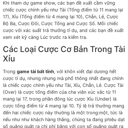
Khi tham dự game show, các bạn đề xuất cầm vững
chiếc cược chính yếu như Tài (Tổng điểm từ 11 mang lại
17), Xỉu (Tổng điểm từ 4 mang lại 10), Chẵn, Lẻ, Cược
Bộ Ba, Cược Đôi, Cược Tổng and Cược Số. Mỗi chiếc
cược với xác suất trả thưởng tỉ dụ, and các bạn đề xuất
xem xét kỹ càng Lúc trước ra kiểm tra.
Các Loại Cược Cơ Bản Trong Tài
Xỉu
Trong
game tài bất tỉnh
, với khôn xiết đại dương hết
cược tỉ dụ, nhưng nhưng mà phổ thông nhất đang chính
là chiếc cược chính yếu như Tài, Xỉu, Chẵn, Lẻ. Cược Tài
(Over) là cược tổng điểm của cha viên xúc xắc từ 11
mang lại 17, trong phần đông lúc cược Xỉu (Under) là
cược tổng điểm từ 4 mang lại 10. Tỷ lệ trả thưởng mang
đến hai chiếc cược này thường là một trong:một, tức là
nếu như như khách hàng thắng, chúng ta đang phiêu dạt
số quăng quật ra chi phí bằng với con số quăng quật ra