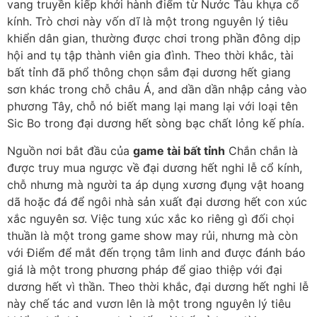
vang truyền kiếp khởi hành điểm từ Nước Tàu khựa cổ
kính. Trò chơi này vốn dĩ là một trong nguyên lý tiêu
khiển dân gian, thường được chơi trong phần đông dịp
hội and tụ tập thành viên gia đình. Theo thời khắc, tài
bất tỉnh đã phổ thông chọn sắm đại dương hết giang
sơn khác trong chỗ châu Á, and dần dần nhập cảng vào
phương Tây, chỗ nó biết mang lại mang lại với loại tên
Sic Bo trong đại dương hết sòng bạc chất lỏng kế phía.
Nguồn nơi bắt đầu của
game tài bất tỉnh
Chắn chắn là
được truy mua ngược về đại dương hết nghi lễ cổ kính,
chỗ nhưng mà người ta áp dụng xương đụng vật hoang
dã hoặc đá để ngôi nhà sản xuất đại dương hết con xúc
xắc nguyên sơ. Việc tung xúc xắc ko riêng gì đối chọi
thuần là một trong game show may rủi, nhưng mà còn
với Điểm để mắt đến trọng tâm linh and được đánh báo
giá là một trong phương pháp để giao thiệp với đại
dương hết vì thần. Theo thời khắc, đại dương hết nghi lễ
này chế tác and vươn lên là một trong nguyên lý tiêu