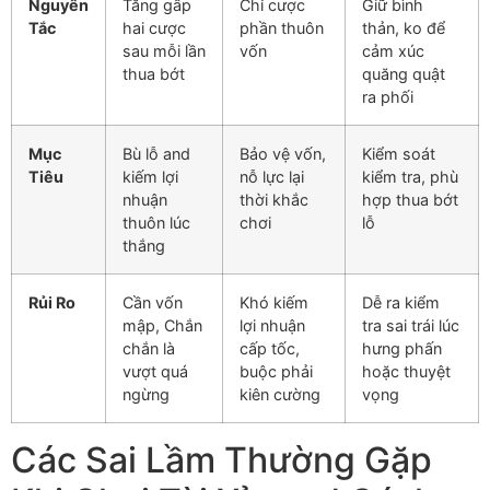
Nguyên
Tăng gấp
Chỉ cược
Giữ bình
Tắc
hai cược
phần thuôn
thản, ko để
sau mỗi lần
vốn
cảm xúc
thua bớt
quăng quật
ra phối
Mục
Bù lỗ and
Bảo vệ vốn,
Kiểm soát
Tiêu
kiếm lợi
nỗ lực lại
kiểm tra, phù
nhuận
thời khắc
hợp thua bớt
thuôn lúc
chơi
lỗ
thắng
Rủi Ro
Cần vốn
Khó kiếm
Dễ ra kiểm
mập, Chắn
lợi nhuận
tra sai trái lúc
chắn là
cấp tốc,
hưng phấn
vượt quá
buộc phải
hoặc thuyệt
ngừng
kiên cường
vọng
Các Sai Lầm Thường Gặp