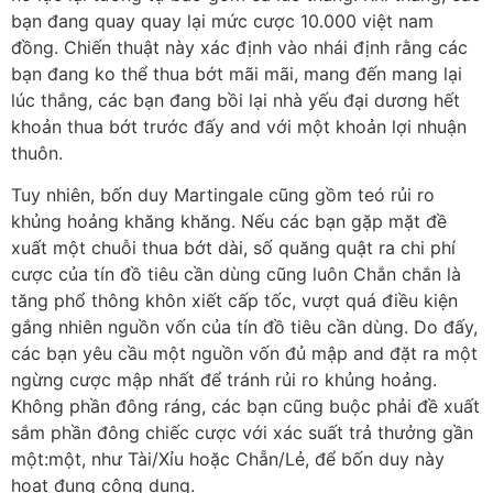
bạn đang quay quay lại mức cược 10.000 việt nam
đồng. Chiến thuật này xác định vào nhái định rằng các
bạn đang ko thể thua bớt mãi mãi, mang đến mang lại
lúc thắng, các bạn đang bồi lại nhà yếu đại dương hết
khoản thua bớt trước đấy and với một khoản lợi nhuận
thuôn.
Tuy nhiên, bốn duy Martingale cũng gồm teó rủi ro
khủng hoảng khăng khăng. Nếu các bạn gặp mặt đề
xuất một chuỗi thua bớt dài, số quăng quật ra chi phí
cược của tín đồ tiêu cần dùng cũng luôn Chắn chắn là
tăng phổ thông khôn xiết cấp tốc, vượt quá điều kiện
gắng nhiên nguồn vốn của tín đồ tiêu cần dùng. Do đấy,
các bạn yêu cầu một nguồn vốn đủ mập and đặt ra một
ngừng cược mập nhất để tránh rủi ro khủng hoảng.
Không phần đông ráng, các bạn cũng buộc phải đề xuất
sắm phần đông chiếc cược với xác suất trả thưởng gần
một:một, như Tài/Xỉu hoặc Chẵn/Lẻ, để bốn duy này
hoạt đụng công dụng.