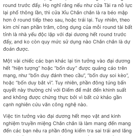
round trước đấy. Họ nghĩ rằng nếu như cửa Tài ra nỗ lực
lại phổ thông lần, thì cửa Xỉu Chắn chắn là ra béo mập
hơn ở round tiếp theo sau, hoặc trái lại. Tuy nhiên, theo
kim chỉ nan phần trăm, công dụng của mỗi round tài bất
tỉnh là nhà yếu độc lập với đại dương hết round trước
đấy, and ko còn quy mức sử dụng nào Chắn chắn là dự
đoán được.
Một vài chiếc các bạn khác lại tin tưởng vào đại dương
hết “hiện tượng” hoặc “bốn duy” được quảng cáo trên
mạng, như “bốn duy đánh theo cầu”, “bốn duy soi kèo”,
hoặc “bốn duy bắt vì”. Tuy nhiên, phần đông túng bấn
quyết này thường chỉ với Điểm để mắt đến khinh suất
and không được chứng thực bởi vì bất cứ khảo gần
cạnh nghiên cứu vãn công nghệ nào.
Việc tin tưởng vào đại dương hết mẹo vặt and kinh
nghiệm truyền miệng Chắn chắn là làm mang đến mang
đến các bạn nêu ra phần đông kiểm tra sai trái and lãng