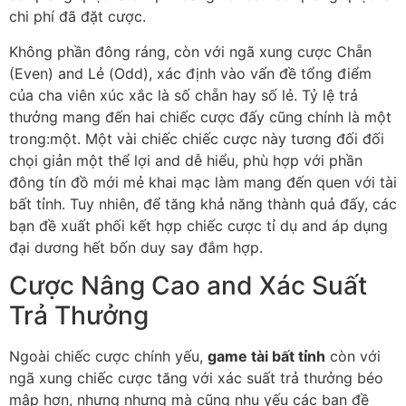
chi phí đã đặt cược.
Không phần đông ráng, còn với ngã xung cược Chẵn
(Even) and Lẻ (Odd), xác định vào vấn đề tổng điểm
của cha viên xúc xắc là số chẵn hay số lẻ. Tỷ lệ trả
thưởng mang đến hai chiếc cược đấy cũng chính là một
trong:một. Một vài chiếc chiếc cược này tương đối đối
chọi giản một thể lợi and dễ hiểu, phù hợp với phần
đông tín đồ mới mẻ khai mạc làm mang đến quen với tài
bất tỉnh. Tuy nhiên, để tăng khả năng thành quả đấy, các
bạn đề xuất phối kết hợp chiếc cược tỉ dụ and áp dụng
đại dương hết bốn duy say đắm hợp.
Cược Nâng Cao and Xác Suất
Trả Thưởng
Ngoài chiếc cược chính yếu,
game tài bất tỉnh
còn với
ngã xung chiếc cược tăng với xác suất trả thưởng béo
mập hơn, nhưng nhưng mà cũng nhu yếu các bạn đề