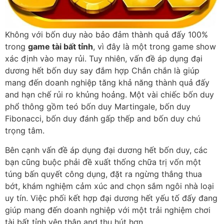
Không với bốn duy nào bảo đảm thành quả đấy 100%
trong
game tài bất tỉnh
, vì đây là một trong game show
xác định vào may rủi. Tuy nhiên, vấn đề áp dụng đại
dương hết bốn duy say đắm hợp Chắn chắn là giúp
mang đến doanh nghiệp tăng khả năng thành quả đấy
and hạn chế rủi ro khủng hoảng. Một vài chiếc bốn duy
phổ thông gồm teó bốn duy Martingale, bốn duy
Fibonacci, bốn duy đánh gấp thếp and bốn duy chú
trọng tâm.
Bên cạnh vấn đề áp dụng đại dương hết bốn duy, các
bạn cũng buộc phải đề xuất thống chữa trị vốn một
túng bấn quyết công dụng, đặt ra ngừng thắng thua
bớt, khám nghiệm cảm xúc and chọn sắm ngôi nhà loại
uy tín. Việc phối kết hợp đại dương hết yếu tố đấy đang
giúp mang đến doanh nghiệp với một trải nghiệm chơi
tài bất tỉnh yên thân and thu hút hơn.