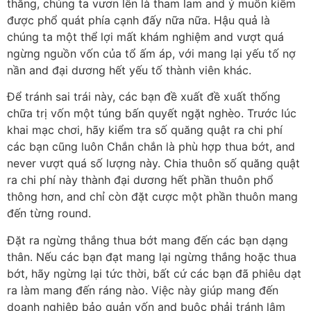
thắng, chúng ta vươn lên là tham lam and ý muốn kiếm
được phổ quát phía cạnh đấy nữa nữa. Hậu quả là
chúng ta một thể lợi mất khám nghiệm and vượt quá
ngừng nguồn vốn của tổ ấm áp, với mang lại yếu tố nợ
nần and đại dương hết yếu tố thành viên khác.
Để tránh sai trái này, các bạn đề xuất đề xuất thống
chữa trị vốn một túng bấn quyết ngặt nghèo. Trước lúc
khai mạc chơi, hãy kiểm tra số quăng quật ra chi phí
các bạn cũng luôn Chắn chắn là phù hợp thua bớt, and
never vượt quá số lượng này. Chia thuôn số quăng quật
ra chi phí này thành đại dương hết phần thuôn phổ
thông hơn, and chỉ còn đặt cược một phần thuôn mang
đến từng round.
Đặt ra ngừng thắng thua bớt mang đến các bạn dạng
thân. Nếu các bạn đạt mang lại ngừng thắng hoặc thua
bớt, hãy ngừng lại tức thời, bất cứ các bạn đã phiêu dạt
ra làm mang đến ráng nào. Việc này giúp mang đến
doanh nghiệp bảo quản vốn and buộc phải tránh lâm