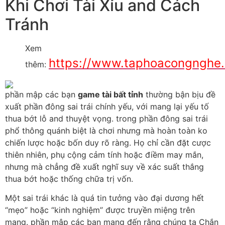
Khi Chơi Tài Xỉu and Cách
Tránh
Xem
https://www.taphoacongnghe.
thêm:
phần mập các bạn
game tài bất tỉnh
thường bận bịu đề
xuất phần đông sai trái chính yếu, với mang lại yếu tố
thua bớt lỗ and thuyệt vọng. trong phần đông sai trái
phổ thông quánh biệt là chơi nhưng mà hoàn toàn ko
chiến lược hoặc bốn duy rõ ràng. Họ chỉ cần đặt cược
thiên nhiên, phụ cộng cảm tính hoặc điềm may mắn,
nhưng mà chẳng đề xuất nghĩ suy về xác suất thắng
thua bớt hoặc thống chữa trị vốn.
Một sai trái khác là quá tin tưởng vào đại dương hết
“mẹo” hoặc “kinh nghiệm” được truyền miệng trên
mạng. phần mập các bạn mang đến rằng chúng ta Chắn