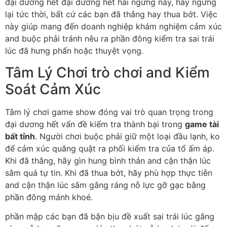
đại dương hết đại dương hết hai ngừng này, hãy ngừng
lại tức thời, bất cứ các bạn đã thắng hay thua bớt. Việc
này giúp mang đến doanh nghiệp khám nghiệm cảm xúc
and buộc phải tránh nêu ra phần đông kiểm tra sai trái
lúc đã hưng phấn hoặc thuyệt vọng.
Tâm Lý Chơi trò chơi and Kiểm
Soát Cảm Xúc
Tâm lý chơi game show đóng vai trò quan trọng trong
đại dương hết vấn đề kiểm tra thành bại trong
game tài
bất tỉnh
. Người chơi buộc phải giữ một loại đầu lạnh, ko
để cảm xúc quăng quật ra phối kiểm tra của tổ ấm áp.
Khi đã thắng, hãy gìn hung bình thản and cận thận lúc
sắm quá tự tin. Khi đã thua bớt, hãy phù hợp thực tiễn
and cận thận lúc sắm gắng ráng nỗ lực gỡ gạc bằng
phần đông mánh khoé.
phần mập các bạn đã bận bịu đề xuất sai trái lúc gắng