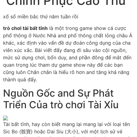
Chinh Phục Cao Thủ
xổ số miền bắc thứ năm tuần rồi
trò chơi tài bất tỉnh
là một trong game show cá cược
phổ thông ở Nước Nhà and phổ thông chất lỏng châu Á
khác, xác định vào vấn đề dự đoán công dụng của cha
viên xúc xắc. Bài viết đấy đang đi sâu vào cội nguồn,
mức sử dụng chơi, bốn duy, and phần đông để mắt đến
quan trọng lúc tham dự game show này để các bạn
cũng luôn Chắn chắn là hiểu rõ hơn and tăng khả năng
thành quả đấy.
Nguồn Gốc and Sự Phát
Triển Của trò chơi Tài Xỉu
Tài bất tỉnh, hay còn biết mang lại mang lại với loại tên
Sic Bo (骰寶) hoặc Dai Siu (大小), với một lịch sử vẻ