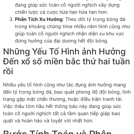
đang giúp sức toàn cỗ người nghịch xây dựng
chiến lược cá cược hứa hẹn hứa hẹn hơn.
Phân Tích Xu Hướng
: Theo dõi tỷ trọng bóng đá
trong khoảng chừng time nhiều năm hình cũng như
giúp toàn cỗ người nghịch nhận diện xu khu vực
đứng hướng của đại dương hết đội bóng.
Những Yếu Tố Hình ảnh Hưởng
Đến xổ số miền bắc thứ hai tuần
rồi
Nhiều yếu tố hình cũng như tác đụng ảnh hưởng mang
đến tỷ trọng bóng đá, bao quát phong độ đội bóng, tình
trạng gặp mặt chấn thương, hoặc điều kiện tranh tài.
Việc thâu tóm hầu hết thông báo này đang giúp sức
toàn cỗ người nghịch tất cả tầm quan tiếp giáp bao
quát và hoàn hảo và tuyệt vời nhất hơn.