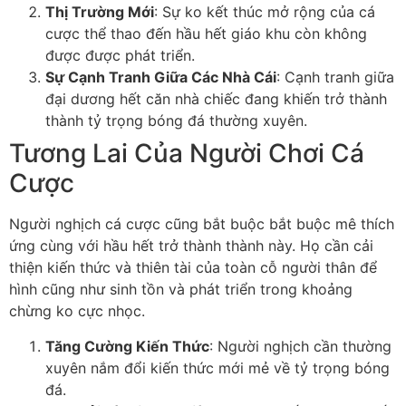
Thị Trường Mới
: Sự ko kết thúc mở rộng của cá
cược thể thao đến hầu hết giáo khu còn không
được được phát triển.
Sự Cạnh Tranh Giữa Các Nhà Cái
: Cạnh tranh giữa
đại dương hết căn nhà chiếc đang khiến trở thành
thành tỷ trọng bóng đá thường xuyên.
Tương Lai Của Người Chơi Cá
Cược
Người nghịch cá cược cũng bắt buộc bắt buộc mê thích
ứng cùng với hầu hết trở thành thành này. Họ cần cải
thiện kiến thức và thiên tài của toàn cỗ người thân để
hình cũng như sinh tồn và phát triển trong khoảng
chừng ko cực nhọc.
Tăng Cường Kiến Thức
: Người nghịch cần thường
xuyên nắm đổi kiến thức mới mẻ về tỷ trọng bóng
đá.