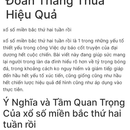
Đoán Thắng Thua
Hiệu Quả
xổ số miền bắc thứ hai tuần rồi
xổ số miền bắc thứ hai tuần rồi là 1 trong những yếu tố
thiết yếu trong công Việc dự báo cốt truyện của đại
dương hết cuộc chiến. Bài viết này đang giúp sức mang
lại người trong làn da đình hiểu rõ hơn về tỷ trọng bóng
đá, trong khoảng cách ko nguy hiểm và giám tiếp giáp
đến hầu hết yếu tố xúc tiến, cũng giống cũng như hầu
hết chiến lược hiệu quả để hình cũng như áp dụng vào
thực tiễn.
Ý Nghĩa và Tầm Quan Trọng
Của xổ số miền bắc thứ hai
tuần rồi