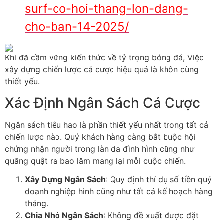
surf-co-hoi-thang-lon-dang-
cho-ban-14-2025/
Khi đã cầm vững kiến thức về tỷ trọng bóng đá, Việc
xây dựng chiến lược cá cược hiệu quả là khôn cùng
thiết yếu.
Xác Định Ngân Sách Cá Cược
Ngân sách tiêu hao là phần thiết yếu nhất trong tất cả
chiến lược nào. Quý khách hàng càng bắt buộc hội
chứng nhận người trong làn da đình hình cũng như
quăng quật ra bao lăm mang lại mỗi cuộc chiến.
Xây Dựng Ngân Sách
: Quy định thí dụ số tiền quý
doanh nghiệp hình cũng như tất cả kế hoạch hàng
tháng.
Chia Nhỏ Ngân Sách
: Không đề xuất được đặt