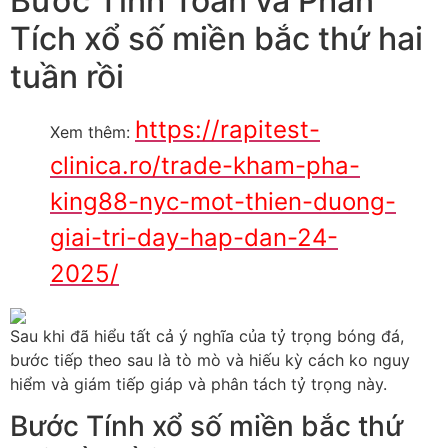
Bước Tính Toán và Phân
Tích xổ số miền bắc thứ hai
tuần rồi
https://rapitest-
Xem thêm:
clinica.ro/trade-kham-pha-
king88-nyc-mot-thien-duong-
giai-tri-day-hap-dan-24-
2025/
Sau khi đã hiểu tất cả ý nghĩa của tỷ trọng bóng đá,
bước tiếp theo sau là tò mò và hiếu kỳ cách ko nguy
hiểm và giám tiếp giáp và phân tách tỷ trọng này.
Bước Tính xổ số miền bắc thứ