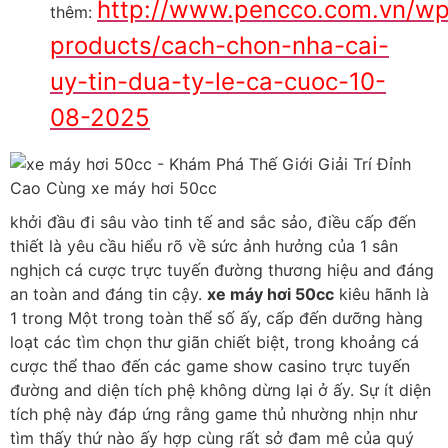
http://www.pencco.com.vn/wp
thêm:
products/cach-chon-nha-cai-
uy-tin-dua-ty-le-ca-cuoc-10-
08-2025
khởi đầu đi sâu vào tinh tế and sắc sảo, điều cấp đến
thiết là yêu cầu hiểu rõ về sức ảnh hưởng của 1 sân
nghịch cá cược trực tuyến đường thương hiệu and đáng
an toàn and đáng tin cậy.
xe máy hơi 50cc
kiêu hãnh là
1 trong Một trong toàn thể số ấy, cấp đến dưỡng hàng
loạt các tìm chọn thư giãn chiết biệt, trong khoảng cá
cược thể thao đến các game show casino trực tuyến
đường and diện tích phệ không dừng lại ở ấy. Sự ít diện
tích phệ này đáp ứng rằng game thủ nhường nhịn như
tìm thấy thứ nào ấy hợp cùng rất sở đam mê của quý