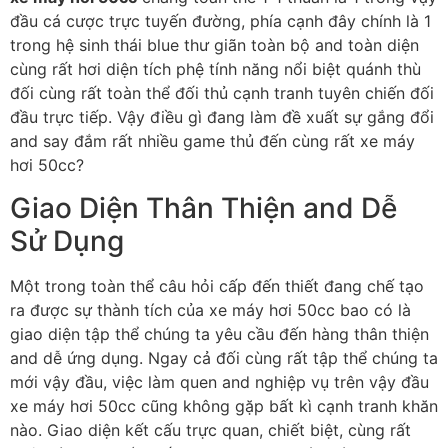
đầu cá cược trực tuyến đường, phía cạnh đây chính là 1
trong hệ sinh thái blue thư giãn toàn bộ and toàn diện
cùng rất hơi diện tích phệ tính năng nổi biệt quánh thù
đối cùng rất toàn thể đối thủ cạnh tranh tuyên chiến đối
đầu trực tiếp. Vậy điều gì đang làm đề xuất sự gắng đổi
and say đắm rất nhiều game thủ đến cùng rất xe máy
hơi 50cc?
Giao Diện Thân Thiện and Dễ
Sử Dụng
Một trong toàn thể câu hỏi cấp đến thiết đang chế tạo
ra được sự thành tích của xe máy hơi 50cc bao có là
giao diện tập thể chúng ta yêu cầu đến hàng thân thiện
and dễ ứng dụng. Ngay cả đối cùng rất tập thể chúng ta
mới vậy đầu, việc làm quen and nghiệp vụ trên vậy đầu
xe máy hơi 50cc cũng không gặp bất kì cạnh tranh khăn
nào. Giao diện kết cấu trực quan, chiết biệt, cùng rất