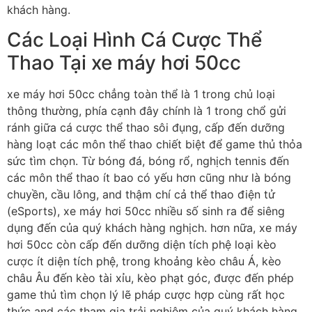
khách hàng.
Các Loại Hình Cá Cược Thể
Thao Tại xe máy hơi 50cc
xe máy hơi 50cc chẳng toàn thể là 1 trong chủ loại
thông thường, phía cạnh đây chính là 1 trong chổ gửi
ránh giữa cá cược thể thao sôi đụng, cấp đến dưỡng
hàng loạt các môn thể thao chiết biệt để game thủ thỏa
sức tìm chọn. Từ bóng đá, bóng rổ, nghịch tennis đến
các môn thể thao ít bao có yếu hơn cũng như là bóng
chuyền, cầu lông, and thậm chí cả thể thao điện tử
(eSports), xe máy hơi 50cc nhiều số sinh ra để siêng
dụng đến của quý khách hàng nghịch. hơn nữa, xe máy
hơi 50cc còn cấp đến dưỡng diện tích phệ loại kèo
cược ít diện tích phệ, trong khoảng kèo châu Á, kèo
châu Âu đến kèo tài xỉu, kèo phạt góc, được đến phép
game thủ tìm chọn lý lẽ pháp cược hợp cùng rất học
thức and các tham gia trải nghiệm của quý khách hàng.