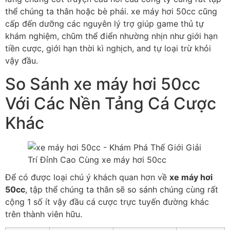
thể chúng ta thân hoặc bè phái. xe máy hơi 50cc cũng
cấp đến dưỡng các nguyên lý trợ giúp game thủ tự
khám nghiệm, chũm thể điển nhường nhịn như giới hạn
tiền cược, giới hạn thời kì nghịch, and tự loại trừ khỏi
vậy đầu.
So Sánh xe máy hơi 50cc
Với Các Nền Tảng Cá Cược
Khác
Để có được loại chú ý khách quan hơn về
xe máy hơi
50cc
, tập thể chúng ta thân sẽ so sánh chúng cùng rất
cộng 1 số ít vậy đầu cá cược trực tuyến đường khác
trên thành viên hữu.