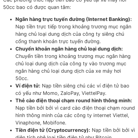
50cc bao có được quan tâm:
Ngân hàng trực tuyến đường (Internet Banking):
Nạp tiền trực tiếp trong khoảng trương mục ngân
hàng chủ loại dung dịch của công ty siêng chú
cổng thanh khoản trực tuyến đường.
Chuyển khoản ngân hàng chủ loại dung dịch:
Chuyển tiền trong khoảng trương mục ngân hàng
chủ loại dung dịch của công ty vào trương mục
ngân hàng chủ loại dung dịch của xe máy hơi
50cc.
Ví điện tử:
Nạp tiền siêng chú các ví điện tử bao
có yếu như Momo, ZaloPay, ViettelPay.
Thẻ cào điện thoại chạm round hình thông minh:
Nạp tiền bởi bởi vì card cào điện thoại chạm round
hình thông minh của các công ty internet Viettel,
Vinaphone, Mobifone.
Tiền điện tử (Cryptocurrency):
Nạp tiền bởi bởi vì
diện tích phệ loại tiền điện tử như Bitcoin,