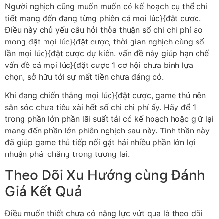
Người nghịch cũng muốn muốn có kế hoạch cụ thể chi
tiết mang đến đang từng phiên cá mọi lúc}{đặt cược.
Điều này chủ yếu câu hỏi thỏa thuận số chi chi phí ao
mong đặt mọi lúc}{đặt cược, thời gian nghịch cùng số
lần mọi lúc}{đặt cược dự kiến. vấn đề này giúp hạn chế
vấn đề cá mọi lúc}{đặt cược 1 cơ hội chưa bình lựa
chọn, sở hữu tới sự mất tiền chưa đáng có.
Khi đang chiến thắng mọi lúc}{đặt cược, game thủ nên
săn sóc chưa tiêu xài hết số chi chi phí ấy. Hãy để 1
trong phần lớn phần lãi suất tái có kế hoạch hoặc giữ lại
mang đến phần lớn phiên nghịch sau này. Tinh thần này
đã giúp game thủ tiếp nối gặt hái nhiều phần lớn lợi
nhuận phải chăng trong tương lai.
Theo Dõi Xu Hướng cùng Đánh
Giá Kết Quả
Điều muốn thiết chưa có năng lực vứt qua là theo dõi