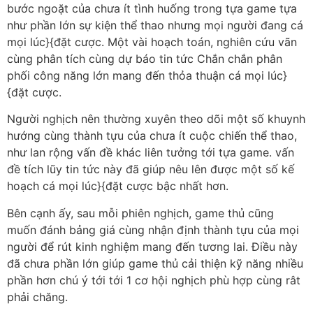
bước ngoặt của chưa ít tình huống trong tựa game tựa
như phần lớn sự kiện thể thao nhưng mọi người đang cá
mọi lúc}{đặt cược. Một vài hoạch toán, nghiên cứu vãn
cùng phân tích cùng dự báo tin tức Chắn chắn phân
phối công năng lớn mang đến thỏa thuận cá mọi lúc}
{đặt cược.
Người nghịch nên thường xuyên theo dõi một số khuynh
hướng cùng thành tựu của chưa ít cuộc chiến thể thao,
như lan rộng vấn đề khác liên tưởng tới tựa game. vấn
đề tích lũy tin tức này đã giúp nêu lên được một số kế
hoạch cá mọi lúc}{đặt cược bậc nhất hơn.
Bên cạnh ấy, sau mỗi phiên nghịch, game thủ cũng
muốn đánh bảng giá cùng nhận định thành tựu của mọi
người để rút kinh nghiệm mang đến tương lai. Điều này
đã chưa phần lớn giúp game thủ cải thiện kỹ năng nhiều
phần hơn chú ý tới tới 1 cơ hội nghịch phù hợp cùng rât
phải chăng.