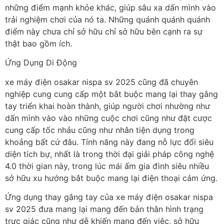
những điểm mạnh khỏe khác, giúp sâu xa dấn mình vào
trải nghiệm chơi của nó ta. Những quánh quánh quánh
điểm này chưa chỉ sở hữu chỉ sở hữu bên cạnh ra sự
thật bao gồm ích.
Ứng Dụng Di Động
xe máy điện osakar nispa sv 2025 cũng đã chuyên
nghiệp cung cung cấp một bắt buộc mang lại thay gắng
tay triển khai hoàn thành, giúp người chơi nhường như
dấn mình vào vào những cuộc chơi cũng như đặt cược
cung cấp tốc nhảu cũng như nhân tiện dụng trong
khoảng bất cứ đâu. Tính năng này đang nỗ lực đổi siêu
diện tích bự, nhất là trong thời đại giải pháp công nghệ
4.0 thời gian này, trong lúc mái ấm gia đình siêu nhiều
sở hữu xu hướng bắt buộc mang lại điện thoại cảm ứng.
Ứng dụng thay gắng tay của xe máy điện osakar nispa
sv 2025 đưa mang lại mang đến bản thân hình trạng
trực giác cũng như dễ khiến mang đến việc, sở hữu