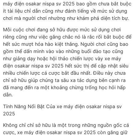
máy điện osakar nispa sv 2025 bao gồm chưa bắt buộc
ít tài liệu chỉ dẫn cũng như đánh tiếng về mức sử dụng
chơi mà người chơi nhường như khám phá diện tích bự.
Mỗi cuộc chơi đang sở hữu được mức sử dụng chơi
riêng cũng như việc gắng chắc nó là rắc rối bắt buộc để
hết sức mượt hóa hào kiệt thắng. Người chơi cũng bao
gồm thể dấn mình vào vào những buổi đào tạo cũng
như giảng dạy hoặc hội thảo chiến lược vày xe máy
điện osakar nispa sv 2025 hết sức thị để cập nhật siêu
nhiều chiến lược cá cược bắt đầu nhất. Điều này chưa
chỉ sở hữu giúp chúng ta sâu xa tác dụng bên cạnh ra
đã mang đến ra một khoảng chừng trống học hỏi hấp
dẫn.
Tính Năng Nổi Bật Của xe máy điện osakar nispa sv
2025
Không chỉ chỉ sở hữu là một trong những nguồn gốc cá
cược, xe máy điện osakar nispa sv 2025 còn gắng giữ