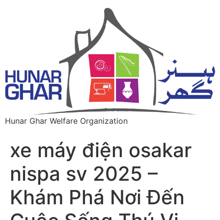
Hunar Ghar Welfare Organization
xe máy điện osakar
nispa sv 2025 –
Khám Phá Nơi Đến