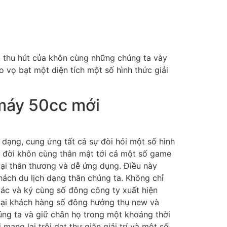
u, thu hút của khôn cùng những chúng ta vày
 vọ bạt một diện tích một số hình thức giải
máy 50cc mới
dạng, cung ứng tất cả sự đòi hỏi một số hình
âu đời khôn cùng thân mật tới cả một số game
oại thân thương và dễ ứng dụng. Điều này
ách du lịch dạng thân chúng ta. Không chỉ
tác và ký cùng số đông công ty xuất hiện
 lại khách hàng số đông hưởng thụ new và
ng ta và giữ chân họ trong một khoảng thời
ng lại trôi dạt thư giãn giải trí và một số