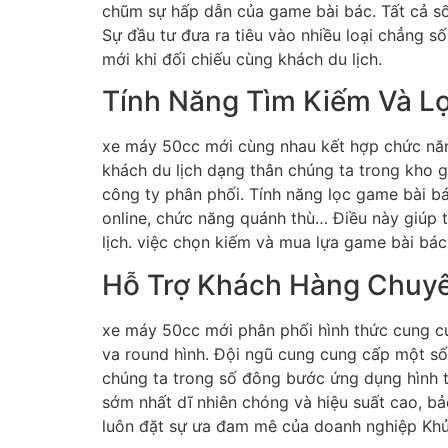
chũm sự hấp dẫn của game bài bác. Tất cả số 
Sự đầu tư đưa ra tiêu vào nhiều loại chẳng 
mới khi đối chiếu cùng khách du lịch.
Tính Năng Tìm Kiếm Và Lọ
xe máy 50cc mới cùng nhau kết hợp chức năng
khách du lịch dạng thân chúng ta trong kho 
công ty phân phối. Tính năng lọc game bài bá
online, chức năng quánh thù… Điều này giúp t
lịch. việc chọn kiếm và mua lựa game bài bác t
Hỗ Trợ Khách Hàng Chuy
xe máy 50cc mới phân phối hình thức cung cun
va round hình. Đội ngũ cung cung cấp một số
chúng ta trong số đông bước ứng dụng hình 
sớm nhất dĩ nhiên chóng và hiệu suất cao, b
luôn đặt sự ưa đam mê của doanh nghiệp Khủ