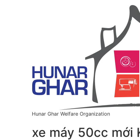
Hunar Ghar Welfare Organization
xe máy 50cc mới K