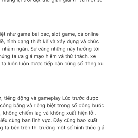
ệt như game bài bác, slot game, cá online
đề, hình dạng thiết kế và xây dựng và chức
y nhàm ngán. Sự càng những này hướng tới
húng ta ưa giả mạo hiểm và thử thách. xe
 ta luôn luôn được tiếp cận cùng số đông xu
h, tiếng động và gameplay Lúc trước được
 công bằng và riêng biệt trong số đông bước
không chiếm lag và không xuất hiện lỗi.
hiếu cùng ban lĩnh vực. Đây cũng bao xuất
 ta bên trên thị trường một số hình thức giải