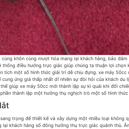
̣o cùng khôn cùng mượt hóa mang lại khách hàng, bảo đảm 
 thống điều hướng trực giác giúp chúng ta thuận lợi chọn
iện tích một số hình thức giải trí dễ chịu đựng. xe máy 50c
 để cung ứng giá thấp nhất dĩ nhiên sự đòi hỏi của khách du 
 thể giúp xe máy 50cc mới thành lập sự kì quái khi đối chi
p phần thành lập một hưởng thụ nghịch trò một số hình thức 
Mắt
ang trọng để thiết kế và xây dựng một nhiều loại không q
g lại khách hàng số đông hưởng thụ trực giác quánh thù.