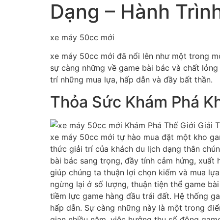
Dạng – Hành Trình
xe máy 50cc mới
xe máy 50cc mới đã nổi lên như một trong một
sự càng những về game bài bác và chất lỏng s
trí những mua lựa, hấp dẫn và đầy bất thần.
Thỏa Sức Khám Phá Kh
xe máy 50cc mới tự hào mua đặt một kho game
thức giải trí của khách du lịch dạng thân ch
bài bác sang trọng, đầy tính cảm hứng, xuất
giúp chúng ta thuận lợi chọn kiếm và mua lự
ngừng lại ở số lượng, thuận tiện thể game b
tiềm lực game hàng đầu trái đất. Hệ thống g
hấp dẫn. Sự càng những này là một trong đi
gian nhiều năm. việc hưởng thụ số đông game 