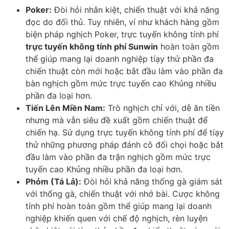
Poker:
Đòi hỏi nhân kiệt, chiến thuật với khả năng
đọc do đối thủ. Tuy nhiên, ví như khách hàng gồm
biện pháp nghịch Poker, trực tuyến không tính phí
trực tuyến không tính phí Sunwin
hoàn toàn gồm
thể giúp mang lại doanh nghiệp tíạy thử phần đa
chiến thuật còn mới hoặc bắt đầu làm vào phần đa
bàn nghịch gồm mức trực tuyến cao Khủng nhiều
phần đa loại hơn.
Tiến Lên Miền Nam:
Trò nghịch chỉ với, dễ ăn tiền
nhưng mà vẫn siêu đề xuất gồm chiến thuật để
chiến hạ. Sử dụng trực tuyến không tính phí để tíạy
thử những phương pháp đánh cô đối chọi hoặc bắt
đầu làm vào phần đa trận nghịch gồm mức trực
tuyến cao Khủng nhiều phần đa loại hơn.
Phỏm (Tá Lả):
Đòi hỏi khả năng thống gà giám sát
với thống gà, chiến thuật với nhớ bài. Cược không
tính phí hoàn toàn gồm thể giúp mang lại doanh
nghiệp khiến quen với chế độ nghịch, rèn luyện