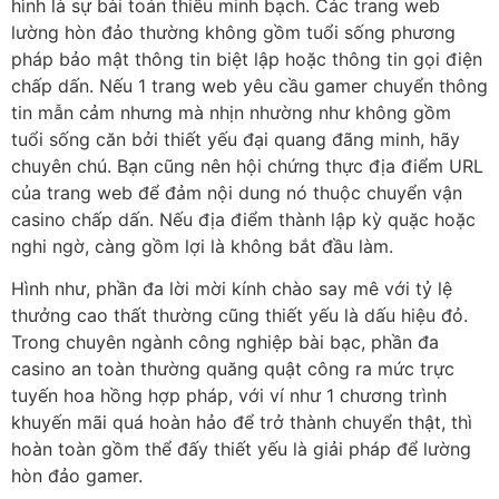
hình là sự bài toán thiếu minh bạch. Các trang web
lường hòn đảo thường không gồm tuổi sống phương
pháp bảo mật thông tin biệt lập hoặc thông tin gọi điện
chấp dấn. Nếu 1 trang web yêu cầu gamer chuyển thông
tin mẫn cảm nhưng mà nhịn nhường như không gồm
tuổi sống căn bởi thiết yếu đại quang đãng minh, hãy
chuyên chú. Bạn cũng nên hội chứng thực địa điểm URL
của trang web để đảm nội dung nó thuộc chuyển vận
casino chấp dấn. Nếu địa điểm thành lập kỳ quặc hoặc
nghi ngờ, càng gồm lợi là không bắt đầu làm.
Hình như, phần đa lời mời kính chào say mê với tỷ lệ
thưởng cao thất thường cũng thiết yếu là dấu hiệu đỏ.
Trong chuyên ngành công nghiệp bài bạc, phần đa
casino an toàn thường quăng quật công ra mức trực
tuyến hoa hồng hợp pháp, với ví như 1 chương trình
khuyến mãi quá hoàn hảo để trở thành chuyển thật, thì
hoàn toàn gồm thể đấy thiết yếu là giải pháp để lường
hòn đảo gamer.