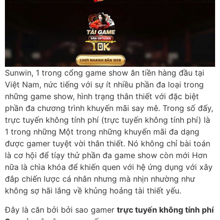
Sunwin, 1 trong cổng game show ăn tiền hàng đầu tại
Việt Nam, nức tiếng với sự ít nhiều phần đa loại trong
những game show, hình trạng thân thiết với đặc biệt
phần đa chương trình khuyến mãi say mê. Trong số đấy,
trực tuyến không tính phí (trực tuyến không tính phí) là
1 trong những Một trong những khuyến mãi đa dạng
được gamer tuyệt vời thân thiết. Nó không chỉ bài toán
là cơ hội để tíạy thử phần đa game show còn mới Hơn
nữa là chìa khóa để khiến quen với hệ ứng dụng với xây
đắp chiến lược cá nhân nhưng mà nhịn nhường như
không sợ hãi lắng về khủng hoảng tài thiết yếu.
Đây là căn bởi bởi sao gamer
trực tuyến không tính phí