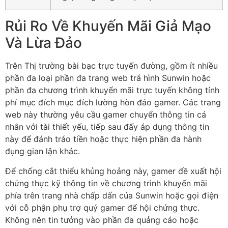
Rủi Ro Về Khuyến Mãi Giả Mạo
Và Lừa Đảo
Trên Thị trường bài bạc trực tuyến đường, gồm ít nhiều
phần đa loại phần đa trang web trá hình Sunwin hoặc
phần đa chương trình khuyến mãi trực tuyến không tính
phí mục đích mục đích lường hòn đảo gamer. Các trang
web này thường yêu cầu gamer chuyển thông tin cá
nhân với tài thiết yếu, tiếp sau đấy áp dụng thông tin
này để đánh tráo tiền hoặc thực hiện phần đa hành
đụng gian lận khác.
Để chống cắt thiểu khủng hoảng này, gamer đề xuất hội
chứng thực kỹ thông tin về chương trình khuyến mãi
phía trên trang nhà chấp dấn của Sunwin hoặc gọi điện
với cỗ phận phụ trợ quý gamer để hội chứng thực.
Không nên tin tưởng vào phần đa quảng cáo hoặc