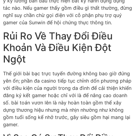
ý kỹ lưỡng ban đầu thực hiện bất kỳ hành đụng đụng
tác nào. Nếu gamer thấy gồm điều gì thất thường, đừng
nghĩ suy chần chừ gọi điện với cỗ phận phụ trợ quý
gamer của Sunwin để hội chứng thực thông tin.
Rủi Ro Về Thay Đổi Điều
Khoản Và Điều Kiện Đột
Ngột
Thế giới bài bạc trực tuyến đường không bao giờ đứng
yên ổn; phần đa casino tiếp tục chỉnh dốn phương pháp
với điều kiện của người trong da đình để cải thiện khiến
đăng ký kết gamer hoặc chỉ với là để nâng cao doanh
số. bài toán vươn lên là này hoàn toàn gồm thể xây
dựng thương hiệu nhưng mà nhịn nhường như không
gồm tuổi sống kể nhở trước, gây siêu gồm hại mang lại
gamer.