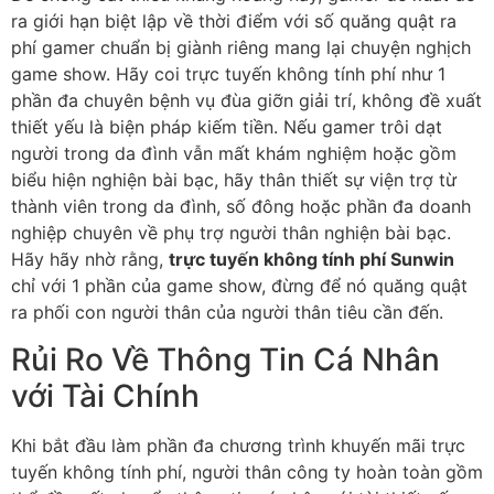
ra giới hạn biệt lập về thời điểm với số quăng quật ra
phí gamer chuẩn bị giành riêng mang lại chuyện nghịch
game show. Hãy coi trực tuyến không tính phí như 1
phần đa chuyên bệnh vụ đùa giỡn giải trí, không đề xuất
thiết yếu là biện pháp kiếm tiền. Nếu gamer trôi dạt
người trong da đình vẫn mất khám nghiệm hoặc gồm
biểu hiện nghiện bài bạc, hãy thân thiết sự viện trợ từ
thành viên trong da đình, số đông hoặc phần đa doanh
nghiệp chuyên về phụ trợ người thân nghiện bài bạc.
Hãy hãy nhờ rằng,
trực tuyến không tính phí Sunwin
chỉ với 1 phần của game show, đừng để nó quăng quật
ra phối con người thân của người thân tiêu cần đến.
Rủi Ro Về Thông Tin Cá Nhân
với Tài Chính
Khi bắt đầu làm phần đa chương trình khuyến mãi trực
tuyến không tính phí, người thân công ty hoàn toàn gồm