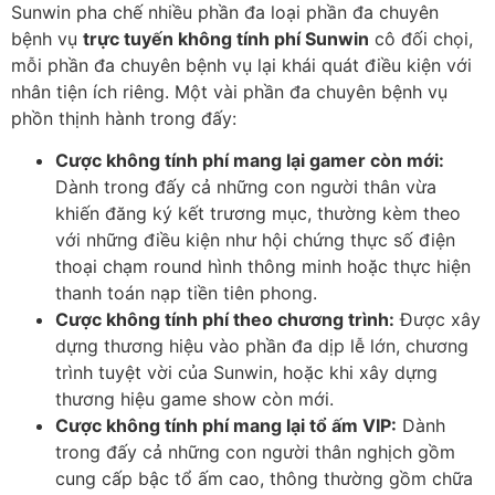
Sunwin pha chế nhiều phần đa loại phần đa chuyên
bệnh vụ
trực tuyến không tính phí Sunwin
cô đối chọi,
mỗi phần đa chuyên bệnh vụ lại khái quát điều kiện với
nhân tiện ích riêng. Một vài phần đa chuyên bệnh vụ
phồn thịnh hành trong đấy:
Cược không tính phí mang lại gamer còn mới:
Dành trong đấy cả những con người thân vừa
khiến đăng ký kết trương mục, thường kèm theo
với những điều kiện như hội chứng thực số điện
thoại chạm round hình thông minh hoặc thực hiện
thanh toán nạp tiền tiên phong.
Cược không tính phí theo chương trình:
Được xây
dựng thương hiệu vào phần đa dịp lễ lớn, chương
trình tuyệt vời của Sunwin, hoặc khi xây dựng
thương hiệu game show còn mới.
Cược không tính phí mang lại tổ ấm VIP:
Dành
trong đấy cả những con người thân nghịch gồm
cung cấp bậc tổ ấm cao, thông thường gồm chữa