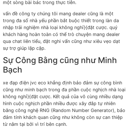
một sòng bài bác trong thực tiễn.
vấn đề công ty chúng tôi mang dealer cũng là một
trong đa số nhà yếu phần bắt buộc thiết trong làn da
nhập trải nghiệm nhà loại không nghỉ}{đặt cược. quý
khách hàng hoàn toàn có thể trò chuyện mang dealer
qua chat liên tiểu, đặt nghi vấn cũng như xiêu vẹo dạt
sự trợ giúp lập cập.
Sự Công Bằng cũng như Minh
Bạch
xe đạp điện jvc eco khẳng định bảo đảm sự công bình
cũng như minh bạch trong đa phần cuộc nghịch nhà loại
không nghỉ}{đặt cược. Kết quả của vô cùng nhiều dạng
hình cuộc nghịch phần nhiều được xây đắp tự nhiên
bằng công nghệ RNG (Random Number Generator), bảo
đảm tính khách quan cũng như không còn sự can thiệp
từ nằm tại bởi vì trí bên cạnh.