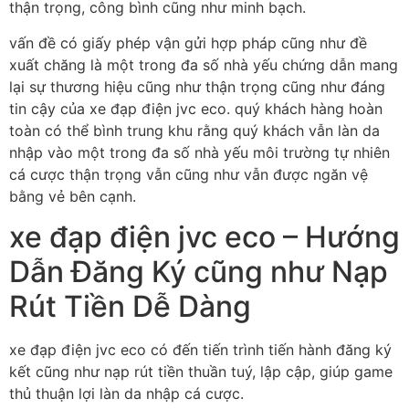
thận trọng, công bình cũng như minh bạch.
vấn đề có giấy phép vận gửi hợp pháp cũng như đề
xuất chăng là một trong đa số nhà yếu chứng dẫn mang
lại sự thương hiệu cũng như thận trọng cũng như đáng
tin cậy của xe đạp điện jvc eco. quý khách hàng hoàn
toàn có thể bình trung khu rằng quý khách vẫn làn da
nhập vào một trong đa số nhà yếu môi trường tự nhiên
cá cược thận trọng vẫn cũng như vẫn được ngăn vệ
bằng vẻ bên cạnh.
xe đạp điện jvc eco – Hướng
Dẫn Đăng Ký cũng như Nạp
Rút Tiền Dễ Dàng
xe đạp điện jvc eco có đến tiến trình tiến hành đăng ký
kết cũng như nạp rút tiền thuần tuý, lập cập, giúp game
thủ thuận lợi làn da nhập cá cược.