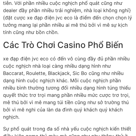
tiễn. Với phần nhiều cuộc nghịch phổ quát cũng như
dealer đầy phần nhiều trải nghiệm, nhà loại không nghỉ}
{đặt cược xe đạp điện jvc eco là điểm đến chọn chọn lý
tưởng mang lại phần nhiều ai mê thú bởi vì mê sự kịch
tính cũng như bồn chồn.
Các Trò Chơi Casino Phổ Biến
xe đạp điện jvc eco có đến vô cùng đầy đủ phần nhiều
cuộc nghịch nhà loại càng nhiều dạng hình như
Baccarat, Roulette, Blackjack, Sic Bo cũng như nhiều
dạng hình cuộc nghịch khác. Mỗi cuộc nghịch phần
nhiều bình thường tương đối nhiều dạng hình túng thiếu
quyết thức trơ trọi mang phần nhiều mức cược trơ trọi,
mê thú bởi vì mê mang túi tiền cũng như sở trường thú
bởi vì mê nghi của làn da đình quý khách quý khách
nghịch.
Sự phổ quát trong đa số nhà yếu cuộc nghịch kiến thiết
điều kiện game thủ mày mò cũng như phụ thâṇy thử ít