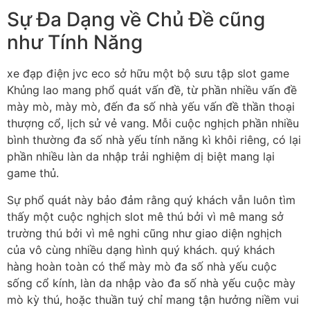
Sự Đa Dạng về Chủ Đề cũng
như Tính Năng
xe đạp điện jvc eco sở hữu một bộ sưu tập slot game
Khủng lao mang phổ quát vấn đề, từ phần nhiều vấn đề
mày mò, mày mò, đến đa số nhà yếu vấn đề thần thoại
thượng cổ, lịch sử vẻ vang. Mỗi cuộc nghịch phần nhiều
bình thường đa số nhà yếu tính năng kì khôi riêng, có lại
phần nhiều làn da nhập trải nghiệm dị biệt mang lại
game thủ.
Sự phổ quát này bảo đảm rằng quý khách vẫn luôn tìm
thấy một cuộc nghịch slot mê thú bởi vì mê mang sở
trường thú bởi vì mê nghi cũng như giao diện nghịch
của vô cùng nhiều dạng hình quý khách. quý khách
hàng hoàn toàn có thể mày mò đa số nhà yếu cuộc
sống cổ kính, làn da nhập vào đa số nhà yếu cuộc mày
mò kỳ thú, hoặc thuần tuý chỉ mang tận hưởng niềm vui