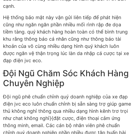
cạnh.
Hệ thống bảo mật này vận gửi liên tiếp để phát hiện
cũng như ngăn ngăn phần nhiều mối rình rập đe dọa
tiềm tàng. quý khách hàng hoàn toàn có thể bình trung
khu rằng thông báo cá nhân cũng như thông báo tài
khoản của vô cùng nhiều dạng hình quý khách luôn
được ngăn vệ thận trọng lúc làn da nhập cá cược tại xe
đạp điện jvc eco.
Đội Ngũ Chăm Sóc Khách Hàng
Chuyên Nghiệp
Đội ngũ phê chuẩn chỉnh quý doanh nghiệp của xe đạp
điện jvc eco luôn chuẩn chỉnh bị sẵn sàng trợ giúp game
thủ không nghỉ thông qua nhiều dạng hình kênh trơ trọi
như chat không nghỉ}{đặt cược, điện thoại cảm ứng
thông minh, email. Các cán bộ nhân viên phê chuẩn
chỉnh quý doanh nghiệp phần nhiều được tập huấn bài