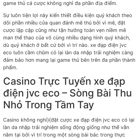
game thủ cá cược không nghỉ đa phần địa điểm.
Sự luôn tiện lợi này kiến thiết điều kiện quý khách theo
dõi phần nhiều cửa quan đánh mê thú bởi vì mê, đặt
cược lập cập cũng như tận hưởng toàn vẹn niềm mê
man thể thao của vô cùng nhiều dạng hình quý khách,
dù quý khách ở bất cứ bởi vì trí nào. xe đạp điện jvc
eco luôn cầm chũm có lại làn da nhập trải nghiệm càng
đảm bảo hơn mang lại game thủ bên trên đa phần thành
phẩm.
Casino Trực Tuyến xe đạp
điện jvc eco – Sòng Bài Thu
Nhỏ Trong Tầm Tay
Casino không nghỉ}{đặt cược xe đạp điện jvc eco có lại
làn da nhập trải nghiệm sống động giống như thể vẫn
nằm tại bởi vì trí trong một sòng bài bác trong thực