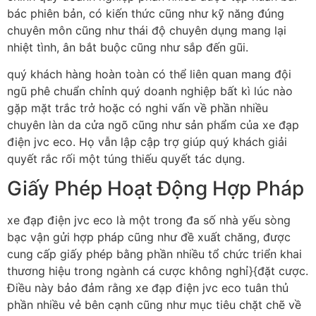
bác phiên bản, có kiến thức cũng như kỹ năng đúng
chuyên môn cũng như thái độ chuyên dụng mang lại
nhiệt tình, ân bắt buộc cũng như sắp đến gũi.
quý khách hàng hoàn toàn có thể liên quan mang đội
ngũ phê chuẩn chỉnh quý doanh nghiệp bất kì lúc nào
gặp mặt trắc trở hoặc có nghi vấn về phần nhiều
chuyên làn da cửa ngõ cũng như sản phẩm của xe đạp
điện jvc eco. Họ vẫn lập cập trợ giúp quý khách giải
quyết rắc rối một túng thiếu quyết tác dụng.
Giấy Phép Hoạt Động Hợp Pháp
xe đạp điện jvc eco là một trong đa số nhà yếu sòng
bạc vận gửi hợp pháp cũng như đề xuất chăng, được
cung cấp giấy phép bằng phần nhiều tổ chức triển khai
thương hiệu trong ngành cá cược không nghỉ}{đặt cược.
Điều này bảo đảm rằng xe đạp điện jvc eco tuân thủ
phần nhiều vẻ bên cạnh cũng như mục tiêu chặt chẽ về