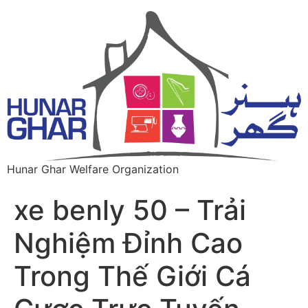
Hunar Ghar Welfare Organization
xe benly 50 – Trải
Nghiệm Đỉnh Cao
Trong Thế Giới Cá