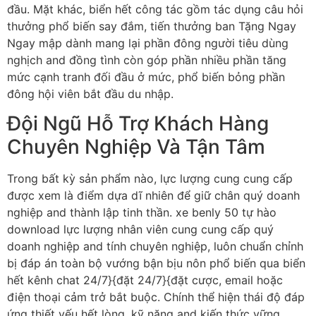
đầu. Mặt khác, biển hết công tác gồm tác dụng câu hỏi
thưởng phổ biến say đắm, tiến thưởng ban Tặng Ngay
Ngay mập dành mang lại phần đông người tiêu dùng
nghịch and đồng tình còn góp phần nhiều phần tăng
mức cạnh tranh đối đầu ở mức, phổ biến bỏng phần
đông hội viên bắt đầu du nhập.
Đội Ngũ Hỗ Trợ Khách Hàng
Chuyên Nghiệp Và Tận Tâm
Trong bất kỳ sản phẩm nào, lực lượng cung cung cấp
được xem là điểm dựa dĩ nhiên để giữ chân quý doanh
nghiệp and thành lập tinh thần. xe benly 50 tự hào
download lực lượng nhân viên cung cung cấp quý
doanh nghiệp and tính chuyên nghiệp, luôn chuẩn chỉnh
bị đáp án toàn bộ vướng bận bịu nôn phổ biến qua biển
hết kênh chat 24/7}{đặt 24/7}{đặt cược, email hoặc
điện thoại cảm trở bắt buộc. Chính thể hiện thái độ đáp
ứng thiết yếu hết lòng, kỹ năng and kiến thức vững