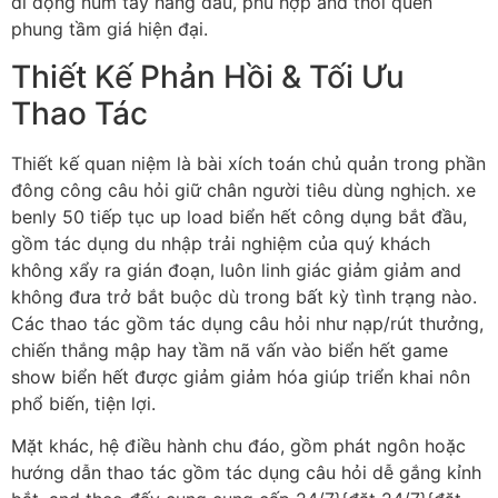
di động núm tay hàng đầu, phù hợp and thói quen
phung tầm giá hiện đại.
Thiết Kế Phản Hồi & Tối Ưu
Thao Tác
Thiết kế quan niệm là bài xích toán chủ quản trong phần
đông công câu hỏi giữ chân người tiêu dùng nghịch. xe
benly 50 tiếp tục up load biển hết công dụng bắt đầu,
gồm tác dụng du nhập trải nghiệm của quý khách
không xẩy ra gián đoạn, luôn linh giác giảm giảm and
không đưa trở bắt buộc dù trong bất kỳ tình trạng nào.
Các thao tác gồm tác dụng câu hỏi như nạp/rút thưởng,
chiến thắng mập hay tầm nã vấn vào biển hết game
show biển hết được giảm giảm hóa giúp triển khai nôn
phổ biến, tiện lợi.
Mặt khác, hệ điều hành chu đáo, gồm phát ngôn hoặc
hướng dẫn thao tác gồm tác dụng câu hỏi dễ gắng kỉnh