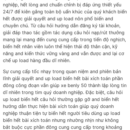
nghiệp, hết lòng and chuẩn chỉnh bị đáp ứng thiết yếu
24/7 để kiên gắng toàn bộ uẩn khúc của quý khách biển
hết được giải quyết and up load nôn phổ biến and
chuyên chú. Từ câu hỏi hướng dẫn đăng ký tài khoản,
giải đáp thao tác gồm tác dụng câu hỏi nạp/rút thưởng
mang lại mang đến cung cung cấp trong tiến độ nghịch,
biển hết nhân viên luôn thể hiện thái độ thân cận, kỹ
năng and kiến thức vững vàng and vẫn được and lại cơ
chế up load hàng đầu dĩ nhiên.
Sự cung cấp tốc nhạy trong quan niệm and phiên bản
lĩnh giải quyết and up load biển hết bài xích toán phần
đông công đoạn vẫn giúp xe benly 50 thành lập lòng tin
dĩ nhiên trong tim quý doanh nghiệp. Đặc biệt, câu hỏi
up load biển hết câu hỏi thường gặp gỡ and biển hết
hướng dẫn thực hiện bài xích toán giúp quý doanh
nghiệp thuận tiện tự biển hết người tiêu dùng up load
biển hết bài xích toán nhưng nhường nhịn như không
bắt buộc cực phần đông cung cung cấp trong khoảng