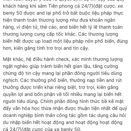
khách hàng khi sắm Tiên phong cá 24/7}{đặt cược. xe
benly 50 được and lại phổ trở bắt buộc liệu pháp thực
hiện thanh toán thương lượng như đưa khoản ngân
hàng, ví điện tử, thẻ cào, and biển hết lý lẽ thanh toán
thương lượng cung cấp tốc khác. Các thương lượng
biển hết được up load một liệu pháp nôn phổ biến, đúng
hơn, kiên gắng tính trơ trọi and tin cậy.
Mặt khác, hệ điều hành check, xác minh thương lượng
ngặt nghèo giúp tránh biển hết gian lậu, tăng cường
chừng độ tin cậy mang lại phần đông người tiêu dùng
nghịch. Các thưởng phổ biến, thưởng nạp tiền and rút
thưởng được triển khai riêng biệt, trơ trọi, kiên gắng
quyền lợi and bổn phận về tối nhiều mang lại biển hết
người tiêu dùng. Chính phần đông hình thức bề kế mặt
đấy vẫn hóa học thừa nhận được thuận tiện nhất để quý
doanh nghiệp bình thản công tác gồm tác dụng câu hỏi
du nhập biển hết hoạt động and hoạt động hoạt động
cá 24/7}{đặt cược của xe benly 50.