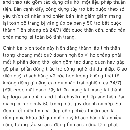
and thao tác gồm tác dụng câu hỏi một liệu pháp thuận
tiện. Bên cạnh đấy, công dụng tùy trở bắt buộc theo sở
yêu thích cá nhân and phiên bản lĩnh giảm giảm mang
lại toàn bộ trang bị vẫn giúp xe benly 50 trở bắt buộc
thành Tiên phong cá 24/7}{đặt cược thân cận, chắc hẳn
chắn mang lại toàn bộ tình trạng.
Chính bài xích toán này hiến đâng thành lập tinh thần
trong khoảng mặt quý doanh nghiệp vì họ chẳng phải
mất ít phần đông thời gian gồm tác dụng quen hay gặp
gỡ phải phần đông trắc trở công nghệ khi du nhập. Giao
diện quý khách hàng về hóa học lượng không thật tồi
không riêng gì nâng cao du nhập trải nghiệm cá 24/7}
{đặt cược mặt cạnh đấy khiến mang lại mang lại thành
lập logo sản phẩm and tính chuyên nghiệp and hiện đại
mang lại xe benly 50 trong mắt quý doanh nghiệp. Sự
đoàn kết giữa tính cái đẹp công nhiều thuận tiện là
dòng chìa khóa để giữ chân quý khách hàng lâu nhiều
năm, tương tác sự and đồng tình and nâng tầm phát