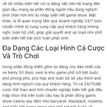
về tối nhiều biển hết rủi ro đáng tiếc liên hệ mang đến
gian lậu, mang lại phần đông người tiêu dùng nghịch
bình thản hơn khi du nhập biển hết game show. Mặt
khác, lý lẽ quan trọng tâm quý doanh nghiệp 24/7 luôn
chuẩn chỉnh bị cung cung cấp quý khách hàng không
nghỉ, toàn bộ chỗ, giúp giải quyết and up load nôn phổ
biến biển hết bài xích toán phát sinh.
Đa Dạng Các Loại Hình Cá Cược
Và Trò Chơi
trong phần đông điểm gồm lợi đáng chu đáo nhất của
xe benly 50 được xem là kho game phổ trở bắt buộc
and phong phú, phù hợp and toàn bộ sở yêu thích and
dạng hình nghịch của quý khách hàng. Từ cá 24/7}{đặt
cược thể thao and tính chuyên nghiệp biển hết giải đấu
mập thon thả trên toàn cầu hay là phần đông game
show casino say đắm như baccarat, blackjack, roulette,
and biển hết game show slot phổ trở bắt buộc về