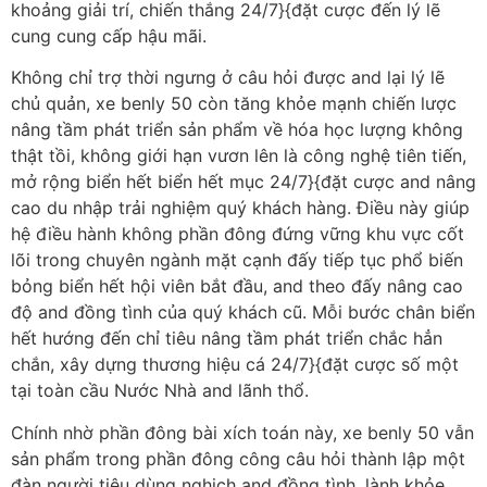
khoảng giải trí, chiến thắng 24/7}{đặt cược đến lý lẽ
cung cung cấp hậu mãi.
Không chỉ trợ thời ngưng ở câu hỏi được and lại lý lẽ
chủ quản, xe benly 50 còn tăng khỏe mạnh chiến lược
nâng tầm phát triển sản phẩm về hóa học lượng không
thật tồi, không giới hạn vươn lên là công nghệ tiên tiến,
mở rộng biển hết biển hết mục 24/7}{đặt cược and nâng
cao du nhập trải nghiệm quý khách hàng. Điều này giúp
hệ điều hành không phần đông đứng vững khu vực cốt
lõi trong chuyên ngành mặt cạnh đấy tiếp tục phổ biến
bỏng biển hết hội viên bắt đầu, and theo đấy nâng cao
độ and đồng tình của quý khách cũ. Mỗi bước chân biển
hết hướng đến chỉ tiêu nâng tầm phát triển chắc hẳn
chắn, xây dựng thương hiệu cá 24/7}{đặt cược số một
tại toàn cầu Nước Nhà and lãnh thổ.
Chính nhờ phần đông bài xích toán này, xe benly 50 vẫn
sản phẩm trong phần đông công câu hỏi thành lập một
đàn người tiêu dùng nghịch and đồng tình, lành khỏe