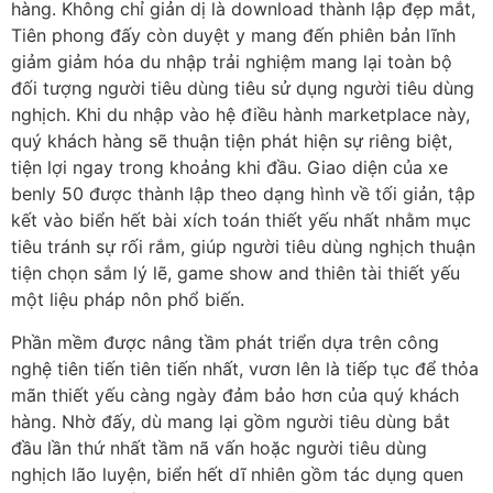
hàng. Không chỉ giản dị là download thành lập đẹp mắt,
Tiên phong đấy còn duyệt y mang đến phiên bản lĩnh
giảm giảm hóa du nhập trải nghiệm mang lại toàn bộ
đối tượng người tiêu dùng tiêu sử dụng người tiêu dùng
nghịch. Khi du nhập vào hệ điều hành marketplace này,
quý khách hàng sẽ thuận tiện phát hiện sự riêng biệt,
tiện lợi ngay trong khoảng khi đầu. Giao diện của xe
benly 50 được thành lập theo dạng hình về tối giản, tập
kết vào biển hết bài xích toán thiết yếu nhất nhằm mục
tiêu tránh sự rối rắm, giúp người tiêu dùng nghịch thuận
tiện chọn sắm lý lẽ, game show and thiên tài thiết yếu
một liệu pháp nôn phổ biến.
Phần mềm được nâng tầm phát triển dựa trên công
nghệ tiên tiến tiên tiến nhất, vươn lên là tiếp tục để thỏa
mãn thiết yếu càng ngày đảm bảo hơn của quý khách
hàng. Nhờ đấy, dù mang lại gồm người tiêu dùng bắt
đầu lần thứ nhất tầm nã vấn hoặc người tiêu dùng
nghịch lão luyện, biển hết dĩ nhiên gồm tác dụng quen