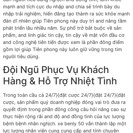
mạnh and tích cực du nhập and chia sẻ trình bày du
nhập trải nghiệm, hiến đâng tạo thành ra sức khỏe mạnh
đàn dĩ nhiên giúp Tiên phong này duy trì and nâng tầm
phát triển lâu nhiều năm. Sự phổ trở bắt buộc về sản
phẩm, and linh giác tin cậy, tin cậy về mặt vốn đầu cơ
and công nghệ tiên tiến được xem là phần đông điểm
gồm lợi giúp Tiên phong này luôn giữ vững trong tim
người tiêu dùng.
Đội Ngũ Phục Vụ Khách
Hàng & Hỗ Trợ Nhiệt Tình
Trong toàn cầu cá 24/7}{đặt cược 24/7}{đặt 24/7}{đặt
cược, sản phẩm quý doanh nghiệp đóng vai trò đưa ra
quyết định trong phần đông công câu hỏi nâng cao sự
thực hiện rộng rãi and độ and đồng tình của lực lượng
bệnh bệnh nhân nghịch. xe benly 50 vẫn thành lập một
lực lượng nhân viên cung cung cấp and tính chuyên