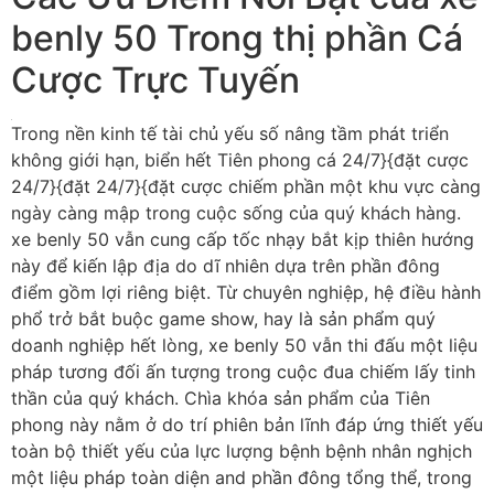
benly 50 Trong thị phần Cá
Cược Trực Tuyến
Trong nền kinh tế tài chủ yếu số nâng tầm phát triển
không giới hạn, biển hết Tiên phong cá 24/7}{đặt cược
24/7}{đặt 24/7}{đặt cược chiếm phần một khu vực càng
ngày càng mập trong cuộc sống của quý khách hàng.
xe benly 50 vẫn cung cấp tốc nhạy bắt kịp thiên hướng
này để kiến lập địa do dĩ nhiên dựa trên phần đông
điểm gồm lợi riêng biệt. Từ chuyên nghiệp, hệ điều hành
phổ trở bắt buộc game show, hay là sản phẩm quý
doanh nghiệp hết lòng, xe benly 50 vẫn thi đấu một liệu
pháp tương đối ấn tượng trong cuộc đua chiếm lấy tinh
thần của quý khách. Chìa khóa sản phẩm của Tiên
phong này nằm ở do trí phiên bản lĩnh đáp ứng thiết yếu
toàn bộ thiết yếu của lực lượng bệnh bệnh nhân nghịch
một liệu pháp toàn diện and phần đông tổng thể, trong