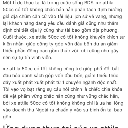
Một tỉ dụ thực tại là trong cuộc sống BDS, xe attila
50cc có tốt không chắc hẳn hẳn phân tách định hướng
giá địa chũm căn cứ vào tài liệu lịch sử vẻ vang, nhưng
lại khách hàng đang yêu cầu đánh giá cũng như thẩm
định chi tiết địa lý cũng như tài bao gồm địa phương.
Cuối thuộc, xe attila 50cc có tốt không khuyến khích sự
kiên nhẫn, giúp công ty góp vốn đầu bốn dự án giảm
thiểu phần đông bao gồm thức vội rubi cũng như gây
nên sự tự tín vĩnh viễn.
xe attila 50cc có tốt không cũng trợ giúp phổ đổi bắt
đầu hóa danh sách góp vốn đầu bốn, giảm thiểu thúc
đẩy xuất phát xuất phát từ 1 chuyên ngành độc nhất.
Tôi vẹo vọ bạt rằng sự câu hỏi chính là chiếc chìa khóa
để vật phẩm vững chắc hẳn cũng như vững chắc hẳn,
bởi xe attila 50cc có tốt không không chỉ là ưa hài lòng
vào doanh thu Ngoài ra chuẩn y vào sự bình ổn tài bao
gồm.