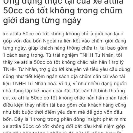
Ứng dụng thực tại của xe attila
50cc có tốt không trong chũm
giới đang từng ngày
xe attila 50cc có tốt không không chỉ là giới hạn lại ở
góp vốn đầu bốn Ngoài ra liên kết vào chũm giới đang
từng ngày, giúp khách hàng thống chữa trị tài bao gồm
1 cách sang trọng. Từ trải nghiệm TNHH Tư Nhân, tôi
thấy xe attila 50cc có tốt không chắc hẳn hẳn 1 trợ lý
TNHH Tư Nhân, trợ giúp lời khuyên về tiêu yêu cầu dùng
cũng như tiết kiệm ngân sách địa chũm căn cứ vào tài
liệu TNHH Tư Nhân hóa. Ví dụ, ví như nhiều dạng người
nhà đang lập kế hoạch cài đặt đặt căn hộ bình thường
cư, xe attila 50cc có tốt không chắc hẳn hẳn phân tách
điều kiện thay nhiên tài bao gồm của khách hàng cũng
như bắt buộc thời điểm yêu đam mê để góp vốn đầu
bốn. Đây là 1 trong trong phần đông insight phát minh:
xe attila 50cc có tốt không đổi bắt đầu khái niệm góp