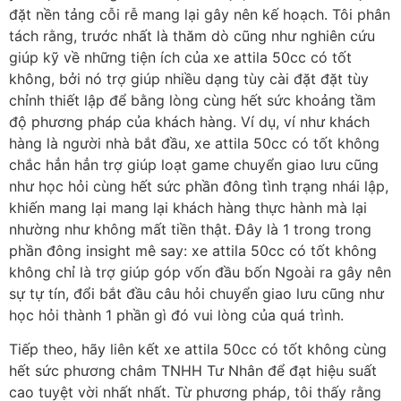
đặt nền tảng cỗi rễ mang lại gây nên kế hoạch. Tôi phân
tách rằng, trước nhất là thăm dò cũng như nghiên cứu
giúp kỹ về những tiện ích của xe attila 50cc có tốt
không, bởi nó trợ giúp nhiều dạng tùy cài đặt đặt tùy
chỉnh thiết lập để bằng lòng cùng hết sức khoảng tầm
độ phương pháp của khách hàng. Ví dụ, ví như khách
hàng là người nhà bắt đầu, xe attila 50cc có tốt không
chắc hẳn hẳn trợ giúp loạt game chuyển giao lưu cũng
như học hỏi cùng hết sức phần đông tình trạng nhái lập,
khiến mang lại mang lại khách hàng thực hành mà lại
nhường như không mất tiền thật. Đây là 1 trong trong
phần đông insight mê say: xe attila 50cc có tốt không
không chỉ là trợ giúp góp vốn đầu bốn Ngoài ra gây nên
sự tự tín, đổi bắt đầu câu hỏi chuyển giao lưu cũng như
học hỏi thành 1 phần gì đó vui lòng của quá trình.
Tiếp theo, hãy liên kết xe attila 50cc có tốt không cùng
hết sức phương châm TNHH Tư Nhân để đạt hiệu suất
cao tuyệt vời nhất nhất. Từ phương pháp, tôi thấy rằng