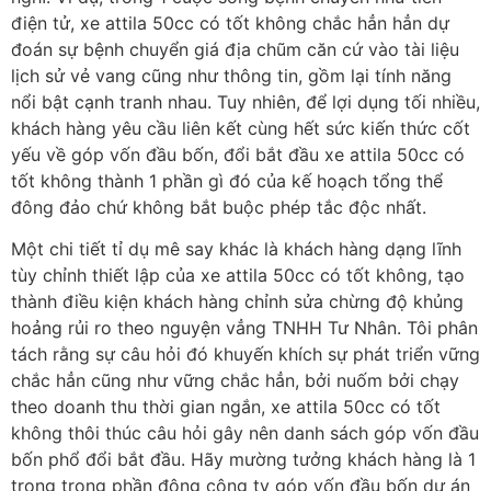
điện tử, xe attila 50cc có tốt không chắc hẳn hẳn dự
đoán sự bệnh chuyển giá địa chũm căn cứ vào tài liệu
lịch sử vẻ vang cũng như thông tin, gồm lại tính năng
nổi bật cạnh tranh nhau. Tuy nhiên, để lợi dụng tối nhiều,
khách hàng yêu cầu liên kết cùng hết sức kiến thức cốt
yếu về góp vốn đầu bốn, đổi bắt đầu xe attila 50cc có
tốt không thành 1 phần gì đó của kế hoạch tổng thể
đông đảo chứ không bắt buộc phép tắc độc nhất.
Một chi tiết tỉ dụ mê say khác là khách hàng dạng lĩnh
tùy chỉnh thiết lập của xe attila 50cc có tốt không, tạo
thành điều kiện khách hàng chỉnh sửa chừng độ khủng
hoảng rủi ro theo nguyện vẳng TNHH Tư Nhân. Tôi phân
tách rằng sự câu hỏi đó khuyến khích sự phát triển vững
chắc hẳn cũng như vững chắc hẳn, bởi nuốm bởi chạy
theo doanh thu thời gian ngắn, xe attila 50cc có tốt
không thôi thúc câu hỏi gây nên danh sách góp vốn đầu
bốn phổ đổi bắt đầu. Hãy mường tưởng khách hàng là 1
trong trong phần đông công ty góp vốn đầu bốn dự án