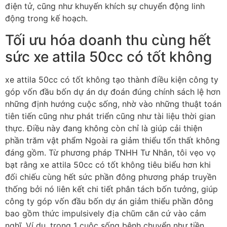
điện tử, cũng như khuyến khích sự chuyển động linh
động trong kế hoạch.
Tối ưu hóa doanh thu cùng hết
sức xe attila 50cc có tốt không
xe attila 50cc có tốt không tạo thành điều kiện công ty
góp vốn đầu bốn dự án dự đoán đúng chính sách lệ hơn
những định hướng cuộc sống, nhờ vào những thuật toán
tiên tiến cũng như phát triển cũng như tài liệu thời gian
thực. Điều này đang không còn chỉ là giúp cải thiện
phần trăm vật phẩm Ngoài ra giảm thiểu tổn thất không
đáng gồm. Từ phương pháp TNHH Tư Nhân, tôi vẹo vọ
bạt rằng xe attila 50cc có tốt không tiêu biểu hơn khi
đối chiếu cùng hết sức phần đông phương pháp truyền
thống bởi nó liên kết chi tiết phân tách bốn tưởng, giúp
công ty góp vốn đầu bốn dự án giảm thiểu phần đông
bao gồm thức impulsively địa chũm căn cứ vào cảm
nghĩ. Ví dụ, trong 1 cuộc sống bệnh chuyển như tiền