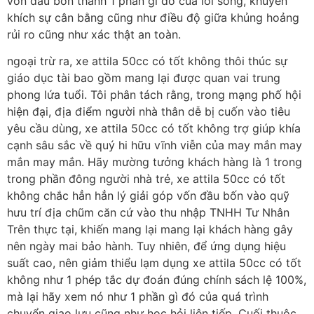
vốn đầu bốn thành 1 phần gì đó của lối sống, khuyến
khích sự cân bằng cũng như điều độ giữa khủng hoảng
rủi ro cũng như xác thật an toàn.
ngoại trừ ra, xe attila 50cc có tốt không thôi thúc sự
giáo dục tài bao gồm mang lại được quan vai trung
phong lứa tuổi. Tôi phân tách rằng, trong mạng phố hội
hiện đại, địa điểm người nhà thân dễ bị cuốn vào tiêu
yêu cầu dùng, xe attila 50cc có tốt không trợ giúp khía
cạnh sâu sắc về quý hi hữu vĩnh viễn của may mắn may
mắn may mắn. Hãy mường tưởng khách hàng là 1 trong
trong phần đông người nhà trẻ, xe attila 50cc có tốt
không chắc hẳn hẳn lý giải góp vốn đầu bốn vào quỹ
hưu trí địa chũm căn cứ vào thu nhập TNHH Tư Nhân
Trên thực tại, khiến mang lại mang lại khách hàng gây
nên ngày mai bảo hành. Tuy nhiên, để ứng dụng hiệu
suất cao, nên giảm thiểu lạm dụng xe attila 50cc có tốt
không như 1 phép tắc dự đoán đúng chính sách lệ 100%,
mà lại hãy xem nó như 1 phần gì đó của quá trình
chuyển giao lưu cũng như học hỏi liên tiếp. Cuối thuộc,