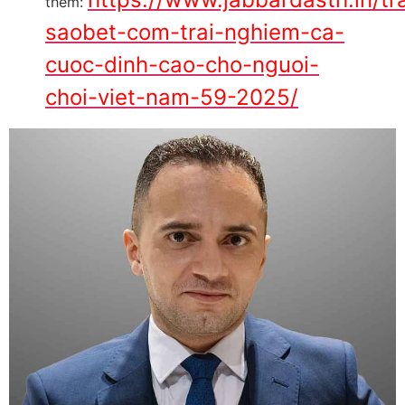
thêm:
saobet-com-trai-nghiem-ca-
cuoc-dinh-cao-cho-nguoi-
choi-viet-nam-59-2025/