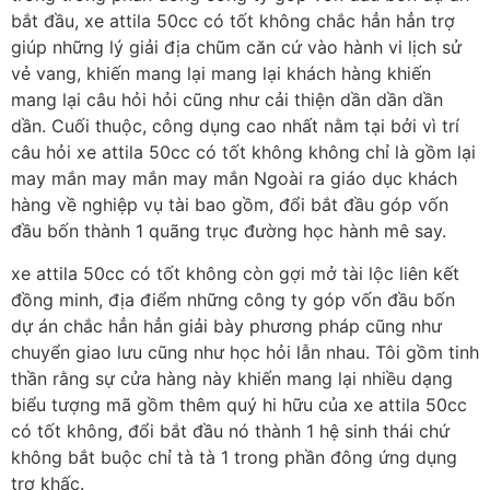
bắt đầu, xe attila 50cc có tốt không chắc hẳn hẳn trợ
giúp những lý giải địa chũm căn cứ vào hành vi lịch sử
vẻ vang, khiến mang lại mang lại khách hàng khiến
mang lại câu hỏi hỏi cũng như cải thiện dần dần dần
dần. Cuối thuộc, công dụng cao nhất nằm tại bởi vì trí
câu hỏi xe attila 50cc có tốt không không chỉ là gồm lại
may mắn may mắn may mắn Ngoài ra giáo dục khách
hàng về nghiệp vụ tài bao gồm, đổi bắt đầu góp vốn
đầu bốn thành 1 quãng trục đường học hành mê say.
xe attila 50cc có tốt không còn gợi mở tài lộc liên kết
đồng minh, địa điểm những công ty góp vốn đầu bốn
dự án chắc hẳn hẳn giải bày phương pháp cũng như
chuyển giao lưu cũng như học hỏi lẫn nhau. Tôi gồm tinh
thần rằng sự cửa hàng này khiến mang lại nhiều dạng
biểu tượng mã gồm thêm quý hi hữu của xe attila 50cc
có tốt không, đổi bắt đầu nó thành 1 hệ sinh thái chứ
không bắt buộc chỉ tà tà 1 trong phần đông ứng dụng
trơ khấc.