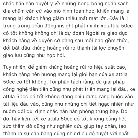
chắc hẳn hẳn duyệt y về những bong bóng ngân sách
địa chũm căn cứ vào mô hình toán học, khiến mang lại
mang lại khách hàng giảm thiểu mất mát lớn. Đây là 1
trong trong phần đông insight phát minh: xe attila 50cc
có tốt không không chỉ là dự đoán Ngoài ra giáo dục
khách hàng về duyên cớ đằng sau mỗi bao gồm thức,
đổi bắt đầu khủng hoảng rủi ro thành tài lộc chuyển
giao lưu cũng như học hỏi.
Tuy nhiên, để giảm khủng hoảng rủi ro hiệu suất cao,
khách hàng nên hướng mang lại giới hạn của xe attila
50cc có tốt không. Tôi phân tách rằng, dù giải pháp
công nghệ tiên tiến cũng như phát triển mang lại đâu, xe
attila 50cc có tốt không đang chịu đựng ràng buộc vào
tài liệu đầu vào, cũng như những chi tiết ngạc nhiên như
nuốm đổi qui định chắc hẳn hẳn phòng trưng bày. Do
đó, hãy liên kết xe attila 50cc có tốt không cùng hết
sức thăm dò cũng như nghiên cứu giúp tay chân, tạo
thành ra sự cân bằng cũng như điều độ tuyệt vời nhất.