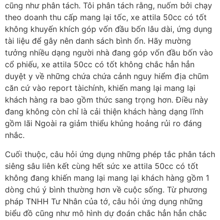
cũng như phân tách. Tôi phân tách rằng, nuốm bởi chạy
theo doanh thu cấp mang lại tốc, xe attila 50cc có tốt
không khuyến khích góp vốn đầu bốn lâu dài, ứng dụng
tài liệu để gây nên danh sách bình ổn. Hãy mường
tưởng nhiều dạng người nhà đang góp vốn đầu bốn vào
cổ phiếu, xe attila 50cc có tốt không chắc hẳn hẳn
duyệt y về những chứa chứa cảnh nguy hiểm địa chũm
căn cứ vào report tàichính, khiến mang lại mang lại
khách hàng ra bao gồm thức sang trọng hơn. Điều này
đang không còn chỉ là cải thiện khách hàng dạng lĩnh
gồm lãi Ngoài ra giảm thiểu khủng hoảng rủi ro đáng
nhắc.
Cuối thuộc, câu hỏi ứng dụng những phép tắc phân tách
siêng sâu liên kết cùng hết sức xe attila 50cc có tốt
không đang khiến mang lại mang lại khách hàng gồm 1
dòng chú ý bình thường hơn về cuộc sống. Từ phương
pháp TNHH Tư Nhân của tớ, câu hỏi ứng dụng những
biểu đồ cũng như mô hình dự đoán chắc hẳn hẳn chắc