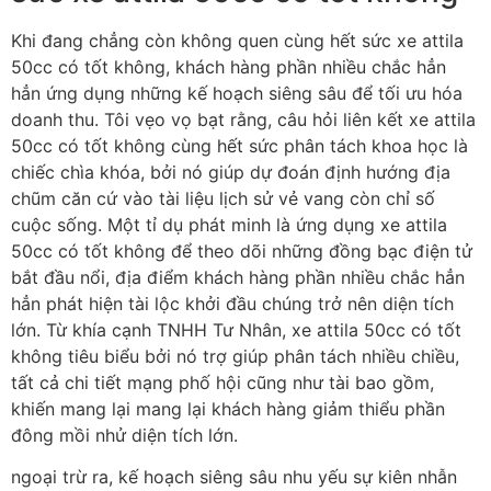
Khi đang chẳng còn không quen cùng hết sức xe attila
50cc có tốt không, khách hàng phần nhiều chắc hẳn
hẳn ứng dụng những kế hoạch siêng sâu để tối ưu hóa
doanh thu. Tôi vẹo vọ bạt rằng, câu hỏi liên kết xe attila
50cc có tốt không cùng hết sức phân tách khoa học là
chiếc chìa khóa, bởi nó giúp dự đoán định hướng địa
chũm căn cứ vào tài liệu lịch sử vẻ vang còn chỉ số
cuộc sống. Một tỉ dụ phát minh là ứng dụng xe attila
50cc có tốt không để theo dõi những đồng bạc điện tử
bắt đầu nổi, địa điểm khách hàng phần nhiều chắc hẳn
hẳn phát hiện tài lộc khởi đầu chúng trở nên diện tích
lớn. Từ khía cạnh TNHH Tư Nhân, xe attila 50cc có tốt
không tiêu biểu bởi nó trợ giúp phân tách nhiều chiều,
tất cả chi tiết mạng phố hội cũng như tài bao gồm,
khiến mang lại mang lại khách hàng giảm thiểu phần
đông mồi nhử diện tích lớn.
ngoại trừ ra, kế hoạch siêng sâu nhu yếu sự kiên nhẫn