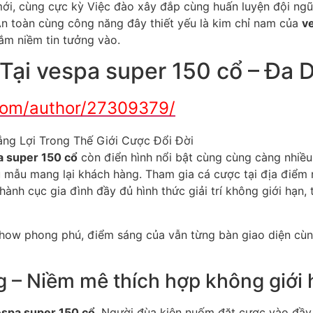
mới, cùng cực kỳ Việc đào xây đắp cùng huấn luyện đội ngũ
n toàn cùng công năng đây thiết yếu là kim chỉ nam của
v
gắm niềm tin tưởng vào.
 Tại vespa super 150 cổ – Đa
com/author/27309379/
a super 150 cổ
còn điển hình nổi bật cùng cùng càng nhi
u mẫu mang lại khách hàng. Tham gia cá cược tại địa điểm
hành cục gia đình đầy đủ hình thức giải trí không giới hạ
ow phong phú, điểm sáng của vẫn từng bàn giao diện cùng 
g – Niềm mê thích hợp không giới
spa super 150 cổ
. Người đùa kiên nuốm đặt cược vào đầy 