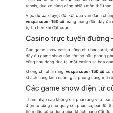
tennis, đua xe cùng càng nhiều môn thể tha
Việc dự báo tuyệt đối kết quả ván đánh chẳn
vespa super 150 cổ
mang mang đến đầy đủ cô
tự tin hơn khi đặt cược.
Casino trực tuyến đường –
Các game show casino cũng như baccarat, blac
đầy đủ game show này còn sở hữu phong phươ
cũng như đang đùa tại một casino sa hoa qua
không chỉ phải ráng,
vespa super 150 cổ
còn 
khách hàng kiên nuốm giải phóng cùng mở rộn
Các game show điện tử c
Thâm nhập sâu không chỉ phải ráng vào loài th
điện tử cũng như quay số, phun cá, bài đổi t
tiềm dấu công dụng giúp khách hàng đổi đời