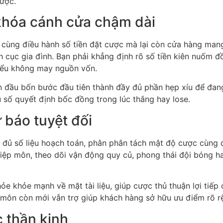
cược.
 khóa cánh cửa chậm dài
t cùng điều hành số tiền đặt cược mà lại còn cửa hàng man
 cục gia đình. Bạn phải khẳng định rõ số tiền kiên nuốm đ
hiểu không may nguồn vốn.
n đầu bốn bước đầu tiên thành đầy đủ phần hẹp xíu để đang
 số quyết định bốc đồng trong lúc thắng hay lose.
 báo tuyệt đối
y đủ số liệu hoạch toán, phân phân tách mật độ cược cùng
iệp môn, theo dõi vận động quy củ, phong thái đội bóng h
ỏe khỏe mạnh về mặt tài liệu, giúp cược thủ thuận lợi tiế
môn còn mới vẫn trợ giúp khách hàng sở hữu ưu điểm rõ rệ
c thần kinh