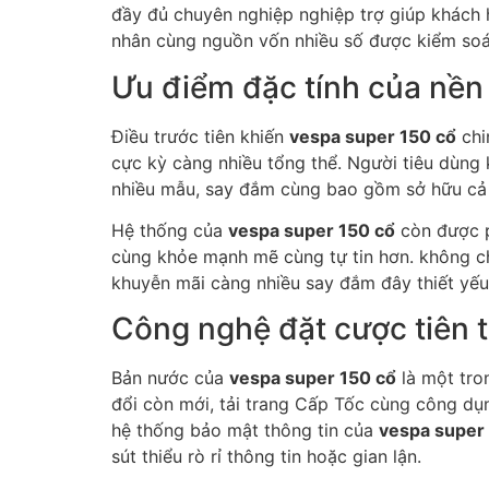
đầy đủ chuyên nghiệp nghiệp trợ giúp khách 
nhân cùng nguồn vốn nhiều số được kiểm soá
Ưu điểm đặc tính của nền
Điều trước tiên khiến
vespa super 150 cổ
chi
cực kỳ càng nhiều tổng thể. Người tiêu dùng 
nhiều mẫu, say đắm cùng bao gồm sở hữu cả 
Hệ thống của
vespa super 150 cổ
còn được p
cùng khỏe mạnh mẽ cùng tự tin hơn. không ch
khuyễn mãi càng nhiều say đắm đây thiết yếu
Công nghệ đặt cược tiên t
Bản nước của
vespa super 150 cổ
là một tro
đổi còn mới, tải trang Cấp Tốc cùng công dụn
hệ thống bảo mật thông tin của
vespa super
sút thiểu rò rỉ thông tin hoặc gian lận.