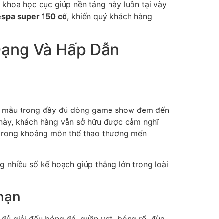
 khoa học cục giúp nền tảng này luôn tại vày
espa super 150 cổ
, khiến quý khách hàng
 Dạng Và Hấp Dẫn
ều mẫu trong đầy đủ dòng game show đem đến
 này, khách hàng vẫn sở hữu được cảm nghĩ
n, trong khoảng môn thể thao thương mến
nhiều số kế hoạch giúp thắng lớn trong loài
 hạn
đủ giải đấu bóng đá, quần vợt, bóng rổ, đùa