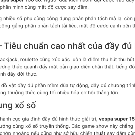
o phân minh cùng mật độ cược say đắm.
g nhiều số phụ cùng công dụng phân phân tách mà lại còn p
ng gắng phân phân tách tài liệu, mật độ cược cạnh bên 
 Tiêu chuẩn cao nhất của đầy đủ hì
kjack, roulette cùng xúc xắc luôn là điểm thu hút thu hút
ng thức quanh đấy mặt bàn giao diện chân thật, tiếng đ
nh đấy đời thực.
đồ vật đầy đủ phần mềm đùa tự động, đầy đủ chương trình
g thưởng thức cùng tối nhiều hóa cơ hội thắng lớn.
ùng xổ số
ành cục gia đình đầy đủ hình thức giải trí,
vespa super 15
hưởng cùng xổ số truyền thống. Các game show này chẳng nh
 chớp nhoáng nếu cũng như sở hữu chiến thuật say đắm cùn