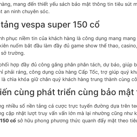
hàng, mang đến thiết yếu sách bảo mật thông tin tiêu sút 
t an ninh chuyên sóc.
 tảng vespa super 150 cổ
nh phục niềm tin của khách hàng là công dụng mang mang 
kiên nuốm bắt đầu làm đầy đủ game show thể thao, casin
sở trường.
hối hợp đầy đủ công gắng phân phân tách, dự báo, giúp b
ỉ phải ráng, công dụng cửa hàng Cấp Tốc, trợ giúp quý k
 là chìa khóa giữ chân quý khách hàng trung thành cùng cô
iến cùng phát triển cùng bảo mật t
ng nhiều số nền tảng cá cược trực tuyến đường dựa trên te
g cập nhật lượt truy vấn vấn lớn mà lại nhường cũng như k
 150 cổ
sở hữu phong phương thức quanh đấy mặt theo tiêu 