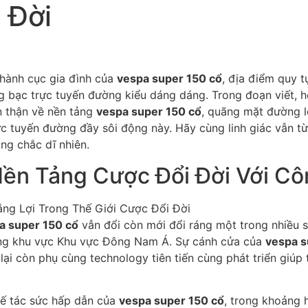
 Đời
hành cục gia đình của
vespa super 150 cổ
, địa điểm quy t
 bạc trực tuyến đường kiểu dáng dáng. Trong đoạn viết, h
n thận về nền tảng
vespa super 150 cổ
, quãng mặt đường 
ực tuyến đường đầy sôi động này. Hãy cùng linh giác vẫn t
ng chắc dĩ nhiên.
Nền Tảng Cược Đổi Đời Với Cô
a super 150 cổ
vẫn đổi còn mới đổi ráng một trong nhiều 
ùng khu vực Khu vực Đông Nam Á. Sự cánh cửa của
vespa s
i còn phụ cùng technology tiên tiến cùng phát triển giúp
hế tác sức hấp dẫn của
vespa super 150 cổ
, trong khoảng 