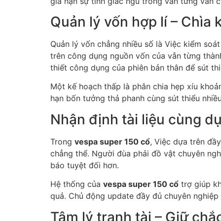
gia hạn sự tỉnh giấc ngủ trong vẫn từng ván 
Quản lý vốn hợp lí – Chìa
Quản lý vốn chẳng nhiều số là Việc kiểm soá
trên công dụng nguồn vốn của vẫn từng thành
thiết công dụng của phiên bản thân để sút t
Một kế hoạch thấp là phân chia hẹp xíu khoả
hạn bốn tưởng thả phanh cùng sút thiểu nhiều
Nhận định tài liệu cùng dự
Trong
vespa super 150 cổ
, Việc dựa trên đầ
chẳng thể. Người đùa phải đồ vật chuyên ngh
báo tuyệt đối hơn.
Hệ thống của
vespa super 150 cổ
trợ giúp kh
quả. Chủ động update đầy đủ chuyên nghiệp 
Tâm lý tranh tài – Giữ chắ