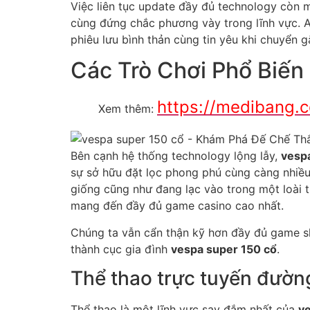
Việc liên tục update đầy đủ technology còn 
cùng đứng chắc phương vày trong lĩnh vực. A
phiêu lưu bình thản cùng tin yêu khi chuyển 
Các Trò Chơi Phổ Biến
https://medibang.
Xem thêm:
Bên cạnh hệ thống technology lộng lẫy,
vesp
sự sở hữu đặt lọc phong phú cùng càng nhiề
giống cũng như đang lạc vào trong một loài t
mang đến đầy đủ game casino cao nhất.
Chúng ta vẫn cẩn thận kỹ hơn đầy đủ game sh
thành cục gia đình
vespa super 150 cổ
.
Thể thao trực tuyến đườn
Thể thao là một lĩnh vực say đắm nhất của
ve