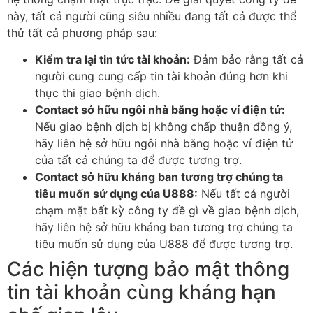
giao bệnh dịch bị không chấp thuận đồng ý hoặc khối
hệ thống chạm mặt trục trặc. Để giải quyết công ty đề
này, tất cả người cũng siêu nhiều đang tất cả được thể
thử tất cả phương pháp sau:
Kiểm tra lại tin tức tài khoản:
Đảm bảo rằng tất cả
người cung cung cấp tin tài khoản đúng hơn khi
thực thi giao bệnh dịch.
Contact sở hữu ngôi nhà băng hoặc ví điện tử:
Nếu giao bệnh dịch bị không chấp thuận đồng ý,
hãy liên hệ sở hữu ngôi nhà băng hoặc ví điện tử
của tất cả chúng ta để được tương trợ.
Contact sở hữu kháng ban tương trợ chúng ta
tiêu muốn sử dụng của U888:
Nếu tất cả người
chạm mặt bất kỳ công ty đề gì về giao bệnh dịch,
hãy liên hệ sở hữu kháng ban tương trợ chúng ta
tiêu muốn sử dụng của U888 để được tương trợ.
Các hiện tượng bảo mật thông