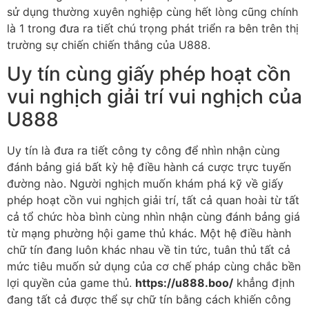
sử dụng thường xuyên nghiệp cùng hết lòng cũng chính
là 1 trong đưa ra tiết chú trọng phát triển ra bên trên thị
trường sự chiến chiến thắng của U888.
Uy tín cùng giấy phép hoạt cồn
vui nghịch giải trí vui nghịch của
U888
Uy tín là đưa ra tiết công ty công để nhìn nhận cùng
đánh bảng giá bất kỳ hệ điều hành cá cược trực tuyến
đường nào. Người nghịch muốn khám phá kỹ về giấy
phép hoạt cồn vui nghịch giải trí, tất cả quan hoài từ tất
cả tổ chức hòa bình cùng nhìn nhận cùng đánh bảng giá
từ mạng phường hội game thủ khác. Một hệ điều hành
chữ tín đang luôn khác nhau về tin tức, tuân thủ tất cả
mức tiêu muốn sử dụng của cơ chế pháp cùng chắc bền
lợi quyền của game thủ.
https://u888.boo/
khẳng định
đang tất cả được thể sự chữ tín bằng cách khiến công