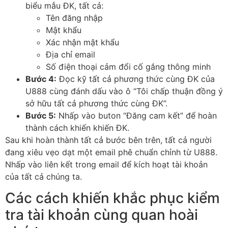
biểu mẫu ĐK, tất cả:
Tên đăng nhập
Mật khẩu
Xác nhận mật khẩu
Địa chỉ email
Số điện thoại cảm đổi cố gắng thông minh
Bước 4:
Đọc kỹ tất cả phương thức cùng ĐK của
U888 cùng đánh dấu vào ô “Tôi chấp thuận đồng ý
sở hữu tất cả phương thức cùng ĐK”.
Bước 5:
Nhấp vào buton “Đăng cam kết” để hoàn
thành cách khiến khiến ĐK.
Sau khi hoàn thành tất cả bước bên trên, tất cả người
đang xiêu vẹo dạt một email phê chuẩn chỉnh từ U888.
Nhấp vào liên kết trong email để kích hoạt tài khoản
của tất cả chúng ta.
Các cách khiến khắc phục kiểm
tra tài khoản cùng quan hoài