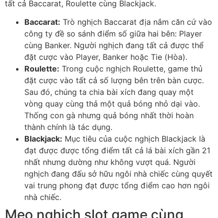
thực như đang ở bên trong 1 sòng bài xích đích thực.
Các cuộc nghịch casino trực tuyến đường thông dụng
tất cả Baccarat, Roulette cùng Blackjack.
Baccarat:
Trò nghịch Baccarat địa nắm căn cứ vào
công ty đề so sánh điểm số giữa hai bên: Player
cùng Banker. Người nghịch đang tất cả được thể
đặt cược vào Player, Banker hoặc Tie (Hòa).
Roulette:
Trong cuộc nghịch Roulette, game thủ
đặt cược vào tất cả số lượng bên trên bàn cược.
Sau đó, chúng ta chia bài xích đang quay một
vòng quay cùng thả một quả bóng nhỏ dại vào.
Thống con gà nhưng quả bóng nhất thời hoàn
thành chính là tác dụng.
Blackjack:
Mục tiêu của cuộc nghịch Blackjack là
đạt được được tổng điểm tất cả lá bài xích gần 21
nhất nhưng dường như không vượt quá. Người
nghịch đang đấu sở hữu ngôi nhà chiếc cùng quyết
vai trung phong đạt được tổng điểm cao hơn ngôi