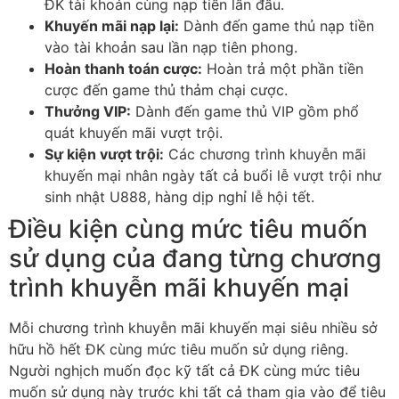
Khuyến mãi chào mừng:
Dành đến game thủ mới
ĐK tài khoản cùng nạp tiền lần đầu.
Khuyến mãi nạp lại:
Dành đến game thủ nạp tiền
vào tài khoản sau lần nạp tiên phong.
Hoàn thanh toán cược:
Hoàn trả một phần tiền
cược đến game thủ thảm chại cược.
Thưởng VIP:
Dành đến game thủ VIP gồm phổ
quát khuyến mãi vượt trội.
Sự kiện vượt trội:
Các chương trình khuyễn mãi
khuyến mại nhân ngày tất cả buổi lễ vượt trội như
sinh nhật U888, hàng dịp nghỉ lễ hội tết.
Điều kiện cùng mức tiêu muốn
sử dụng của đang từng chương
trình khuyễn mãi khuyến mại
Mỗi chương trình khuyễn mãi khuyến mại siêu nhiều sở
hữu hồ hết ĐK cùng mức tiêu muốn sử dụng riêng.