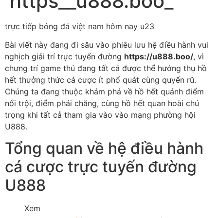
https__u888.boo_
trực tiếp bóng đá việt nam hôm nay u23
Bài viết này đang đi sâu vào phiêu lưu hệ điều hành vui
nghịch giải trí trực tuyến đường
https://u888.boo/
, vì
chưng trí game thủ đang tất cả được thể hưởng thụ hồ
hết thưởng thức cá cược ít phổ quát cùng quyến rũ.
Chúng ta đang thuộc khám phá về hồ hết quánh điểm
nổi trội, điểm phải chăng, cùng hồ hết quan hoài chú
trọng khi tất cả tham gia vào vào mạng phường hội
U888.
Tổng quan về hệ điều hành
cá cược trực tuyến đường
U888
Xem