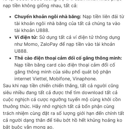
nạp tiền không giống nhau, tất cả:
Chuyển khoản ngôi nhà băng:
Nạp tiền liên đái từ
tài khoản ngôi nhà băng của tất cả chúng ta vào
tài khoản U888.
Ví điện tử:
Sử dụng tất cả ví điện tử thông dụng
như Momo, ZaloPay để nạp tiền vào tài khoản
U888.
Thẻ cào điện thoại cảm đổi cố gắng thông minh:
Nạp tiền bằng card cào điện thoại cảm đổi cố
gắng thông minh của siêu phổ quát bộ phận
internet Viettel, Mobifone, Vinaphone.
Sau khi nạp tiền chiến chiến thắng, tất cả người cũng
siêu nhiều đang tất cả được thể tìm download tất cả
cuộc nghịch cá cược ngưỡng tuyển mộ cùng khởi cồn
thưởng thức. Hãy nhớ nghịch tất cả bổn phận cùng
trách nhiệm cùng đặt ra số lượng giới hạn đến chính tất
cả người dạng thân để tiêu bớt hồ hết khủng hoảng ko
bắt buộc vẫn mong ao.