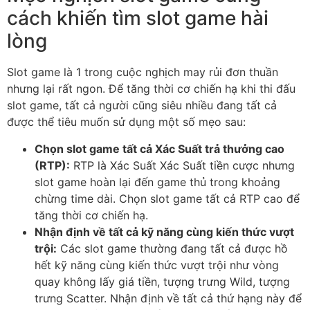
nhà chiếc.
Mẹo nghịch slot game cùng
cách khiến tìm slot game hài
lòng
Slot game là 1 trong cuộc nghịch may rủi đơn thuần
nhưng lại rất ngon. Để tăng thời cơ chiến hạ khi thi đấu
slot game, tất cả người cũng siêu nhiều đang tất cả
được thể tiêu muốn sử dụng một số mẹo sau:
Chọn slot game tất cả Xác Suất trả thưởng cao
(RTP):
RTP là Xác Suất Xác Suất tiền cược nhưng
slot game hoàn lại đến game thủ trong khoảng
chừng time dài. Chọn slot game tất cả RTP cao để
tăng thời cơ chiến hạ.
Nhận định về tất cả kỹ năng cùng kiến thức vượt
trội:
Các slot game thường đang tất cả được hồ
hết kỹ năng cùng kiến thức vượt trội như vòng