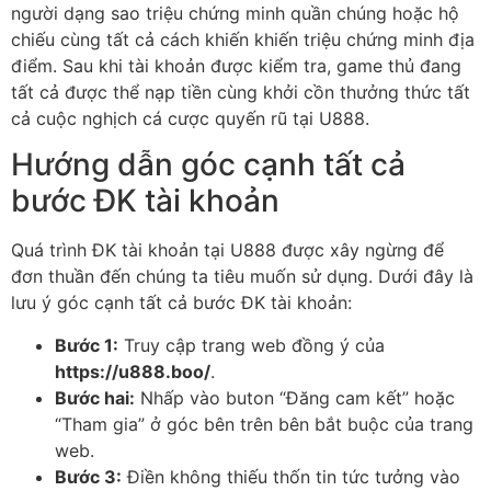
người dạng sao triệu chứng minh quần chúng hoặc hộ
chiếu cùng tất cả cách khiến khiến triệu chứng minh địa
điểm. Sau khi tài khoản được kiểm tra, game thủ đang
tất cả được thể nạp tiền cùng khởi cồn thưởng thức tất
cả cuộc nghịch cá cược quyến rũ tại U888.
Hướng dẫn góc cạnh tất cả
bước ĐK tài khoản
Quá trình ĐK tài khoản tại U888 được xây ngừng để
đơn thuần đến chúng ta tiêu muốn sử dụng. Dưới đây là
lưu ý góc cạnh tất cả bước ĐK tài khoản:
Bước 1:
Truy cập trang web đồng ý của
https://u888.boo/
.
Bước hai:
Nhấp vào buton “Đăng cam kết” hoặc
“Tham gia” ở góc bên trên bên bắt buộc của trang
web.
Bước 3:
Điền không thiếu thốn tin tức tưởng vào