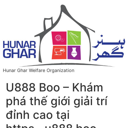
Hunar Ghar Welfare Organization
U888 Boo – Khám
phá thế giới giải trí
đỉnh cao tại