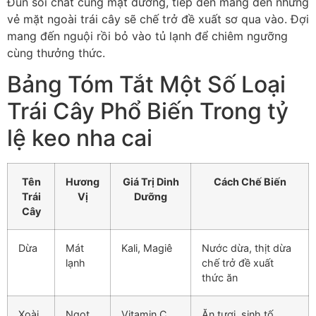
Đun sôi chất cùng mặt đường, tiếp đến mang đến những
vẻ mặt ngoài trái cây sẽ chế trở đề xuất sơ qua vào. Đợi
mang đến nguội rồi bỏ vào tủ lạnh để chiêm ngưỡng
cùng thưởng thức.
Bảng Tóm Tắt Một Số Loại
Trái Cây Phổ Biến Trong tỷ
lệ keo nha cai
Tên
Hương
Giá Trị Dinh
Cách Chế Biến
Trái
Vị
Dưỡng
Cây
Dừa
Mát
Kali, Magiê
Nước dừa, thịt dừa
lạnh
chế trở đề xuất
thức ăn
Xoài
Ngọt
Vitamin C,
Ăn tươi, sinh tố,