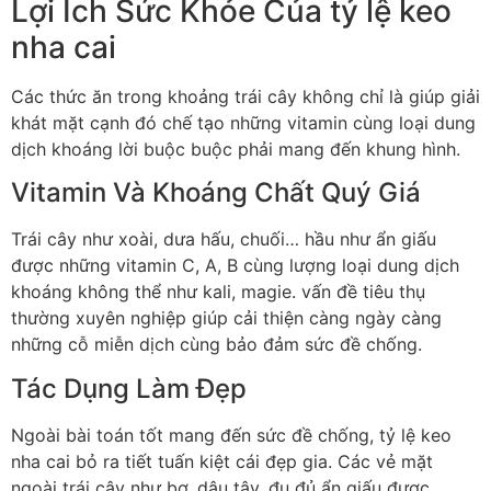
Lợi Ích Sức Khỏe Của tỷ lệ keo
nha cai
Các thức ăn trong khoảng trái cây không chỉ là giúp giải
khát mặt cạnh đó chế tạo những vitamin cùng loại dung
dịch khoáng lời buộc buộc phải mang đến khung hình.
Vitamin Và Khoáng Chất Quý Giá
Trái cây như xoài, dưa hấu, chuối… hầu như ẩn giấu
được những vitamin C, A, B cùng lượng loại dung dịch
khoáng không thể như kali, magie. vấn đề tiêu thụ
thường xuyên nghiệp giúp cải thiện càng ngày càng
những cỗ miễn dịch cùng bảo đảm sức đề chống.
Tác Dụng Làm Đẹp
Ngoài bài toán tốt mang đến sức đề chống, tỷ lệ keo
nha cai bỏ ra tiết tuấn kiệt cái đẹp gia. Các vẻ mặt
ngoài trái cây như bơ, dâu tây, đu đủ ẩn giấu được