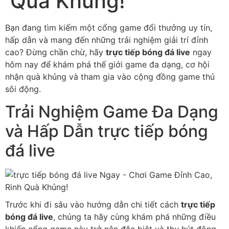
Quà Khủng!
Bạn đang tìm kiếm một cổng game đổi thưởng uy tín,
hấp dẫn và mang đến những trải nghiệm giải trí đỉnh
cao? Đừng chần chừ, hãy
trực tiếp bóng đá live
ngay
hôm nay để khám phá thế giới game đa dạng, cơ hội
nhận quà khủng và tham gia vào cộng đồng game thủ
sôi động.
Trải Nghiệm Game Đa Dạng
và Hấp Dẫn trực tiếp bóng
đá live
Trước khi đi sâu vào hướng dẫn chi tiết cách
trực tiếp
bóng đá live
, chúng ta hãy cùng khám phá những điều
khiến cổng game này trở nên đặc biệt và thu hút đông