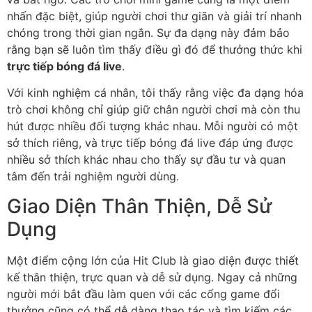
nhấn đặc biệt, giúp người chơi thư giãn và giải trí nhanh
chóng trong thời gian ngắn. Sự đa dạng này đảm bảo
rằng bạn sẽ luôn tìm thấy điều gì đó để thưởng thức khi
trực tiếp bóng đá live
.
Với kinh nghiệm cá nhân, tôi thấy rằng việc đa dạng hóa
trò chơi không chỉ giúp giữ chân người chơi mà còn thu
hút được nhiều đối tượng khác nhau. Mỗi người có một
sở thích riêng, và trực tiếp bóng đá live đáp ứng được
nhiều sở thích khác nhau cho thấy sự đầu tư và quan
tâm đến trải nghiệm người dùng.
Giao Diện Thân Thiện, Dễ Sử
Dụng
Một điểm cộng lớn của Hit Club là giao diện được thiết
kế thân thiện, trực quan và dễ sử dụng. Ngay cả những
người mới bắt đầu làm quen với các cổng game đổi
thưởng cũng có thể dễ dàng thao tác và tìm kiếm các