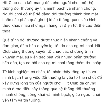
Hit Club cam kết mang đến cho người chơi một hệ
thống đổi thưởng uy tín, minh bạch và nhanh chóng.
Người chơi có thể dễ dàng đổi thưởng thành tiền mặt
hoặc các phần quà giá trị khác thông qua nhiều hình
thức khác nhau như ngân hàng, ví điện tử, thẻ cào điện
thoại…
Quá trình đổi thưởng được thực hiện nhanh chóng và
đơn giản, đảm bảo quyền lợi tối đa cho người chơi. Hit
Club cũng thường xuyên tổ chức các chương trình
khuyến mãi, sự kiện đặc biệt với những phần thưởng
hấp dẫn, tạo cơ hội cho người chơi tăng thêm thu nhập.
Từ kinh nghiệm cá nhân, tôi nhận thấy rằng uy tín và
minh bạch trong việc đổi thưởng là yếu tố then chốt để
xây dựng lòng tin của người chơi. Hit Club đã chứng
minh được điều này thông qua hệ thống đổi thưởng
nhanh chóng, công khai và minh bạch, giúp người chơi
yên tâm và tin tưởng.