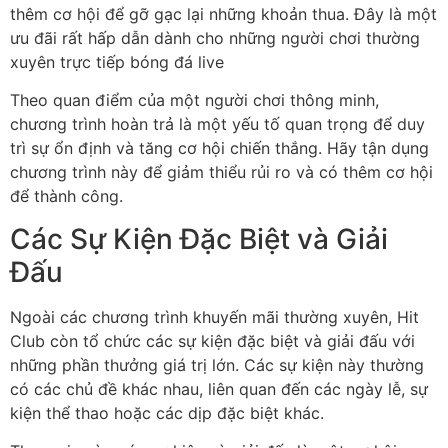
thêm cơ hội để gỡ gạc lại những khoản thua. Đây là một
ưu đãi rất hấp dẫn dành cho những người chơi thường
xuyên trực tiếp bóng đá live
Theo quan điểm của một người chơi thông minh,
chương trình hoàn trả là một yếu tố quan trọng để duy
trì sự ổn định và tăng cơ hội chiến thắng. Hãy tận dụng
chương trình này để giảm thiểu rủi ro và có thêm cơ hội
để thành công.
Các Sự Kiện Đặc Biệt và Giải
Đấu
Ngoài các chương trình khuyến mãi thường xuyên, Hit
Club còn tổ chức các sự kiện đặc biệt và giải đấu với
những phần thưởng giá trị lớn. Các sự kiện này thường
có các chủ đề khác nhau, liên quan đến các ngày lễ, sự
kiện thể thao hoặc các dịp đặc biệt khác.