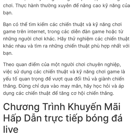
chơi. Thực hành thường xuyên để nâng cao kỹ năng của
bạn.
Bạn có thể tìm kiếm các chiến thuật và kỹ năng chơi
game trên internet, trong các diễn đàn game hoặc từ
những người chơi khác. Hãy thử nghiệm các chiến thuật
khác nhau và tìm ra những chiến thuật phù hợp nhất với
bạn.
Theo quan điểm của một người chơi chuyên nghiệp,
việc sử dụng các chiến thuật và kỹ năng chơi game là
yếu tố quan trọng để vượt qua đối thủ và giành chiến
thắng. Đừng chỉ dựa vào may mắn, hãy học hỏi và áp
dụng các chiến thuật để tăng cơ hội chiến thắng.
Chương Trình Khuyến Mãi
Hấp Dẫn trực tiếp bóng đá
live