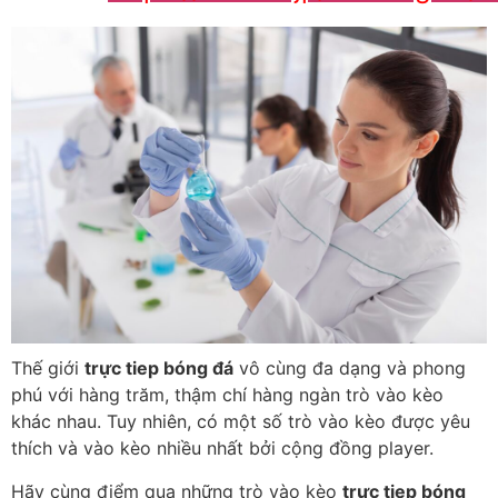
Thế giới
trực tiep bóng đá
vô cùng đa dạng và phong
phú với hàng trăm, thậm chí hàng ngàn trò vào kèo
khác nhau. Tuy nhiên, có một số trò vào kèo được yêu
thích và vào kèo nhiều nhất bởi cộng đồng player.
Hãy cùng điểm qua những trò vào kèo
trực tiep bóng