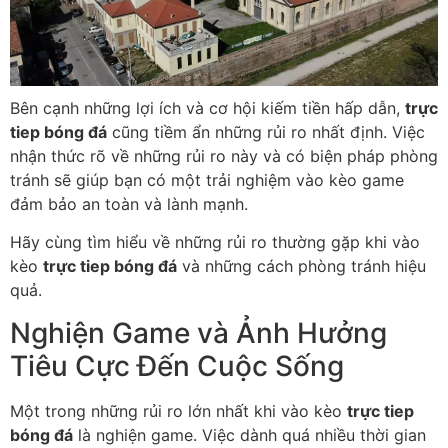
Bên cạnh những lợi ích và cơ hội kiếm tiền hấp dẫn,
trực
tiep bóng đá
cũng tiềm ẩn những rủi ro nhất định. Việc
nhận thức rõ về những rủi ro này và có biện pháp phòng
tránh sẽ giúp bạn có một trải nghiệm vào kèo game
đảm bảo an toàn và lành mạnh.
Hãy cùng tìm hiểu về những rủi ro thường gặp khi vào
kèo
trực tiep bóng đá
và những cách phòng tránh hiệu
quả.
Nghiện Game và Ảnh Hưởng
Tiêu Cực Đến Cuộc Sống
Một trong những rủi ro lớn nhất khi vào kèo
trực tiep
bóng đá
là nghiện game. Việc dành quá nhiều thời gian