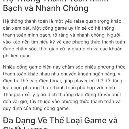
Bạch và Nhanh Chóng
Hệ thống thanh toán là một yếu raise quan trọng khác
cần xem xét. Một cổng game uy tín sẽ có hệ thống
thanh toán minh bạch, rõ ràng và nhanh chóng. Người
vào kèo nên tìm hiểu kỹ về các phương thức thanh toán
được chăm sóc, thời gian xử lý giao dịch và các khoản
phí liên quan.
Nhiều cổng game hiện nay chăm sóc nhiều phương thức
thanh toán khác nhau như chuyển khoản ngân hàng, ví
điện tử, thẻ cào điện thoại, giúp player có thể dễ dàng
lựa chọn phương thức thanh toán phù hợp với mình.
Thời gian xử lý giao dịch thường dao động từ vài phút
đến vài giờ, tùy thuộc vào phương thức thanh toán và
quy định của từng cổng game.
Đa Dạng Về Thể Loại Game và