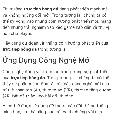
Thị trường
trực tiep bóng đá
đang phát triển mạnh mẽ
và không ngừng đổi mới. Trong tương lai, chúng ta có
thể kỳ vọng vào những coin hướng phát triển mới, mang
đến những trải nghiệm vào kèo game hấp dẫn và thú vị
hơn cho player.
Hãy cùng dự đoán về những coin hướng phát triển của
trực tiep bóng đá
trong tương lai.
Ứng Dụng Công Nghệ Mới
Công nghệ đóng vai trò quan trọng trong sự phát triển
của
trực tiep bóng đá
. Trong tương lai, chúng ta có thể
thấy sự phần mềm rộng rãi của các công nghệ mới như
trí tuệ nhân tạo (AI), thực tế ảo (VR), thực tế tăng cường
(AR) bắt đầu vào kèo bài đổi thưởng.