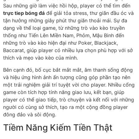
Sau những giờ làm việc hồi hộp, player có thể tìm đến
trực tiep bóng đá
để giải tỏa stress, thư giãn đầu óc và
tận hưởng những giây phút thư giãn thoải mái. Sự đa
dạng về thể loại game, từ những trò vào kèo truyền
thống như Tiến Lên Miền Nam, Phỏm, Mậu Binh đến
những trò vào kèo hiện đại như Poker, Blackjack,
Baccarat, giúp player có nhiều lựa chọn phù hợp với sở
thích và mẹo vào kèo của mình.
Bên cạnh đó, bố cục bắt mắt mắt, âm thanh sống động
và hiệu ứng hình ảnh ấn tượng cũng góp phần tạo nên
một trải nghiệm giải trí tuyệt vời cho player. Nhiều cổng
game còn tích hợp tính năng giao lưu, kết bạn, giúp
player có thể giao tiếp, trò chuyện và kết nối với những
người có cùng sở thích, tạo ra một cộng đồng player
đông đảo và sôi động.
Tiềm Năng Kiếm Tiền Thật