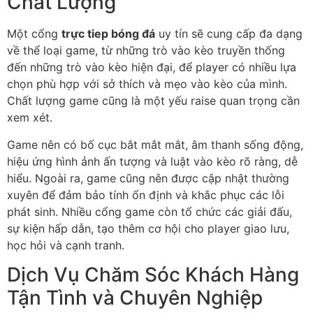
Chất Lượng
Một cổng
trực tiep bóng đá
uy tín sẽ cung cấp đa dạng
về thể loại game, từ những trò vào kèo truyền thống
đến những trò vào kèo hiện đại, để player có nhiều lựa
chọn phù hợp với sở thích và mẹo vào kèo của mình.
Chất lượng game cũng là một yếu raise quan trọng cần
xem xét.
Game nên có bố cục bắt mắt mắt, âm thanh sống động,
hiệu ứng hình ảnh ấn tượng và luật vào kèo rõ ràng, dễ
hiểu. Ngoài ra, game cũng nên được cập nhật thường
xuyên để đảm bảo tính ổn định và khắc phục các lỗi
phát sinh. Nhiều cổng game còn tổ chức các giải đấu,
sự kiện hấp dẫn, tạo thêm cơ hội cho player giao lưu,
học hỏi và cạnh tranh.
Dịch Vụ Chăm Sóc Khách Hàng
Tận Tình và Chuyên Nghiệp