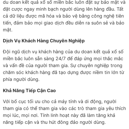
du doan kết quả xổ số miền bắc luôn đặt sự bảo mật và
đặt cược ngay minh bạch người dùng lên hàng đầu. Tất
cả dữ liệu được mã hóa và bảo vệ bằng công nghệ tiên
tiến, đảm bảo mọi giao dịch đều diễn ra suôn sẻ và bảo
mật.
Dịch Vụ Khách Hàng Chuyên Nghiệp
Đội ngũ dịch vụ khách hàng của du doan kết quả xổ số
miền bắc luôn sẵn sàng 24/7 để đáp ứng mọi thắc mắc
và vấn đề của người tham gia. Sự chuyên nghiệp trong
chăm sóc khách hàng đã tạo dựng được niềm tin lớn từ
phía người dùng.
Khả Năng Tiếp Cận Cao
Với bố cục tối ưu cho cả máy tính và di động, người
tham gia có thể tham gia vào các trò tham gia yêu thích
mọi lúc, mọi nơi. Tính linh hoạt này đã làm tăng khả
năng tiếp cận và thu hút đông đảo người dùng.