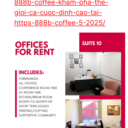
888b-coffee-kham-pha-the-
gioi-ca-cuoc-dinh-cao-tai-
https-888b-coffee-5-2025/