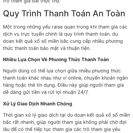
trò tham gia bài thực thụ.
Quy Trình Thanh Toán An Toàn
Một trong những yếu raise quan trọng khi tham gia các
dịch vụ trực tuyến chính là quy trình thanh toán. du
doan kết quả xổ số miền bắc cung cấp nhiều phương
thức thanh toán bảo mật và thuận tiện.
Nhiều Lựa Chọn Về Phương Thức Thanh Toán
Người dùng có thể lựa chọn giữa nhiều phương thức
thanh toán khác nhau như ví online, chuyển khoản ngân
hàng hoặc thẻ tín dụng. Điều này giúp người tham gia
dễ dàng gửi tiền và rút lợi nhuận 24/7.
Xử Lý Giao Dịch Nhanh Chóng
Thời gian xử lý giao dịch tại du doan kết quả xổ số miền
bắc rất nhanh, giúp người tham gia không phải chờ đợi
lâu để có thể tiếp tục tham gia các trò tham gia yêu