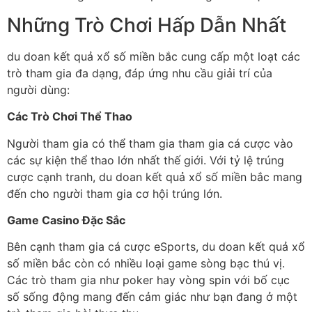
Những Trò Chơi Hấp Dẫn Nhất
du doan kết quả xổ số miền bắc cung cấp một loạt các
trò tham gia đa dạng, đáp ứng nhu cầu giải trí của
người dùng:
Các Trò Chơi Thể Thao
Người tham gia có thể tham gia tham gia cá cược vào
các sự kiện thể thao lớn nhất thế giới. Với tỷ lệ trúng
cược cạnh tranh, du doan kết quả xổ số miền bắc mang
đến cho người tham gia cơ hội trúng lớn.
Game Casino Đặc Sắc
Bên cạnh tham gia cá cược eSports, du doan kết quả xổ
số miền bắc còn có nhiều loại game sòng bạc thú vị.
Các trò tham gia như poker hay vòng spin với bố cục
số sống động mang đến cảm giác như bạn đang ở một