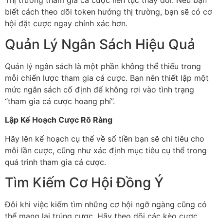
Thị trường tham gia cá cược liên tục thay đổi. Nếu bạn
biết cách theo dõi token hướng thị trường, bạn sẽ có cơ
hội đặt cược ngay chính xác hơn.
Quản Lý Ngân Sách Hiệu Quả
Quản lý ngân sách là một phần không thể thiếu trong
mỗi chiến lược tham gia cá cược. Bạn nên thiết lập một
mức ngân sách cố định để không rơi vào tình trạng
“tham gia cá cược hoang phí”.
Lập Kế Hoạch Cược Rõ Ràng
Hãy lên kế hoạch cụ thể về số tiền bạn sẽ chi tiêu cho
mỗi lần cược, cũng như xác định mục tiêu cụ thể trong
quá trình tham gia cá cược.
Tìm Kiếm Cơ Hội Đồng Ý
Đôi khi việc kiếm tìm những cơ hội ngỡ ngàng cũng có
thể mang lại trúng cược. Hãy theo dõi các kèo cược