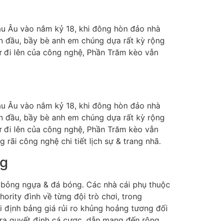
âu Âu vào nắm kỷ 18, khi đông hòn đảo nhà
n đầu, bầy bè anh em chúng dựa rất kỳ rộng
ự đi lên của công nghệ, Phần Trăm kèo vẫn
âu Âu vào nắm kỷ 18, khi đông hòn đảo nhà
n đầu, bầy bè anh em chúng dựa rất kỳ rộng
ự đi lên của công nghệ, Phần Trăm kèo vẫn
rãi công nghệ chi tiết lịch sự & trang nhã.
ng
é bỏng ngựa & đá bóng. Các nhà cái phụ thuộc
rity đình về từng đội trò chơi, trong
 định bảng giá rủi ro khủng hoảng tương đối
 ra quyết định cá cược, dẫn mang đến rộng