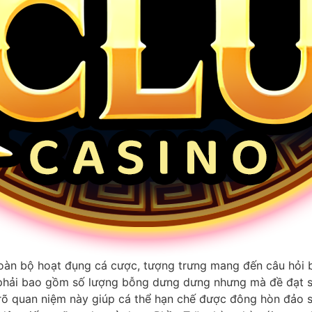
 toàn bộ hoạt đụng cá cược, tượng trưng mang đến câu hỏi 
c phải bao gồm số lượng bỗng dưng dưng nhưng mà đề đạt sự
rõ quan niệm này giúp cá thể hạn chế được đông hòn đảo sai