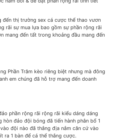
 nắm đổi & đề đạt phần rộng rãi tình tiết
 đến thị trường sex cá cược thể thao vươn
g rãi sự mua lựa bao gồm sự phần rộng rãi
c hơn mang đến tất trong khoảng đầu mang đến
dáng Phần Trăm kèo riêng biệt nhưng mà đông
è anh em chúng đã hỗ trợ mang đến doanh
đảo phần rộng rãi rộng rãi kiểu dáng dáng
g hòn đảo đội bóng đã tiến hành phân bổ 1
c vào đội nào đã thắng địa nắm căn cứ vào
ít ra 1 bàn để cá thể thắng cược.