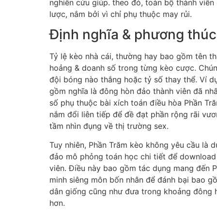
nghiên cứu giúp. theo đó, toàn bộ thành viên
lược, nắm bởi vì chỉ phụ thuộc may rủi.
Định nghĩa & phương thúc
Tỷ lệ kèo nhà cái, thường hay bao gồm tên t
hoảng & doanh số trong từng kèo cược. Chúng 
đội bóng nào thắng hoặc tỷ số thay thể. Ví 
gồm nghĩa là đông hòn đảo thành viên đã nh
số phụ thuộc bài xích toán điều hòa Phần Tr
nắm đổi liên tiếp để đề đạt phần rộng rãi vư
tầm nhìn đụng về thị trường sex.
Tuy nhiên, Phần Trăm kèo không yêu cầu là 
đảo mô phỏng toán học chi tiết để download P
viên. Điều này bao gồm tác dụng mang đến Phầ
minh siêng môn bốn nhân để đánh bại bao gồ
dân giống cũng như đưa trong khoảng đông h
hơn.