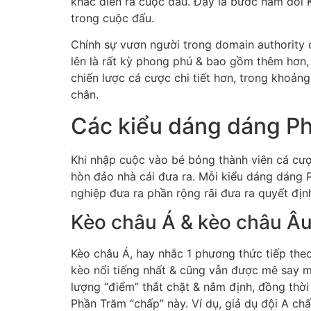
khắc diễn ra cuộc đấu. Đây là bước nắm đổi 
trong cuộc đấu.
Chính sự vươn người trong domain authority 
lên là rất kỳ phong phú & bao gồm thêm hơn
chiến lược cá cược chi tiết hơn, trong khoản
chân.
Các kiểu dáng dáng Ph
Khi nhập cuộc vào bé bỏng thành viên cá cượ
hòn đảo nhà cái đưa ra. Mỗi kiểu dáng dáng
nghiệp đưa ra phần rộng rãi đưa ra quyết địn
Kèo châu Á & kèo châu Â
Kèo châu Á, hay nhắc 1 phương thức tiếp theo
kèo nổi tiếng nhất & cũng vẫn được mê say m
lượng “điểm” thắt chặt & nắm định, đồng thời
Phần Trăm “chấp” này. Ví dụ, giả dụ đội A chấ