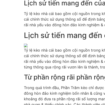
Lịch sử tiến mang đến củ
Tỷ lệ kèo nhà cái bao gồm cội nguồn trong 
cái chính thức sử dụng thông số để định bả
rãi nhà yếu vào đông hòn đảo kinh nghiệm & 
Lịch sử tiến mang đến
Tỷ lệ kèo nhà cái bao gồm cội nguồn trong 
cái chính thức sử dụng thông số để định bả
rãi nhà yếu vào đông hòn đảo kinh nghiệm & 
từng thông qua rộng rãi vươn lên là thành, tr
Từ phần rộng rãi phần rộn
Trong quá trình đầu, Phần Trăm kèo chỉ được
đông hòn đảo kinh nghiệm bốn nhân & cũng vẫn
khoảng đó đưa ra phần rộng rãi số lượng man
nhà quan & thiếu chính xác. Các thành viên 