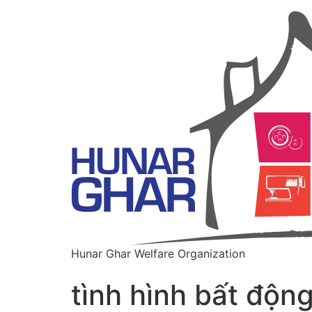
Hunar Ghar Welfare Organization
tình hình bất độn