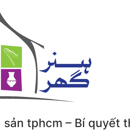
g sản tphcm – Bí quyết 