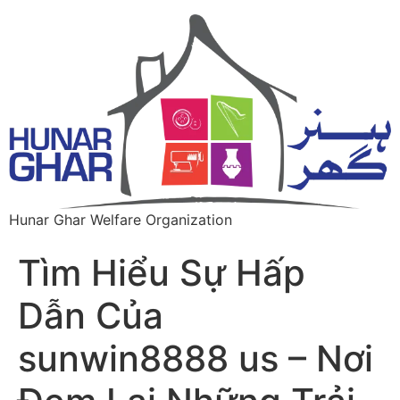
Hunar Ghar Welfare Organization
Tìm Hiểu Sự Hấp
Dẫn Của
sunwin8888 us – Nơi