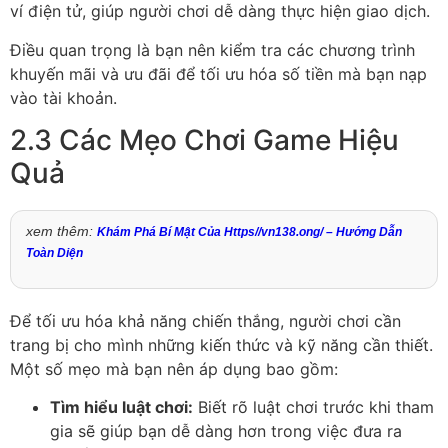
ví điện tử, giúp người chơi dễ dàng thực hiện giao dịch.
Điều quan trọng là bạn nên kiểm tra các chương trình
khuyến mãi và ưu đãi để tối ưu hóa số tiền mà bạn nạp
vào tài khoản.
2.3 Các Mẹo Chơi Game Hiệu
Quả
xem thêm:
Khám Phá Bí Mật Của Https//vn138.ong/ – Hướng Dẫn
Toàn Diện
Để tối ưu hóa khả năng chiến thắng, người chơi cần
trang bị cho mình những kiến thức và kỹ năng cần thiết.
Một số mẹo mà bạn nên áp dụng bao gồm:
Tìm hiểu luật chơi:
Biết rõ luật chơi trước khi tham
gia sẽ giúp bạn dễ dàng hơn trong việc đưa ra