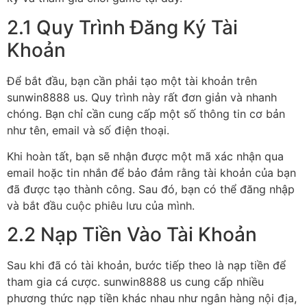
2.1 Quy Trình Đăng Ký Tài
Khoản
Để bắt đầu, bạn cần phải tạo một tài khoản trên
sunwin8888 us. Quy trình này rất đơn giản và nhanh
chóng. Bạn chỉ cần cung cấp một số thông tin cơ bản
như tên, email và số điện thoại.
Khi hoàn tất, bạn sẽ nhận được một mã xác nhận qua
email hoặc tin nhắn để bảo đảm rằng tài khoản của bạn
đã được tạo thành công. Sau đó, bạn có thể đăng nhập
và bắt đầu cuộc phiêu lưu của mình.
2.2 Nạp Tiền Vào Tài Khoản
Sau khi đã có tài khoản, bước tiếp theo là nạp tiền để
tham gia cá cược. sunwin8888 us cung cấp nhiều
phương thức nạp tiền khác nhau như ngân hàng nội địa,