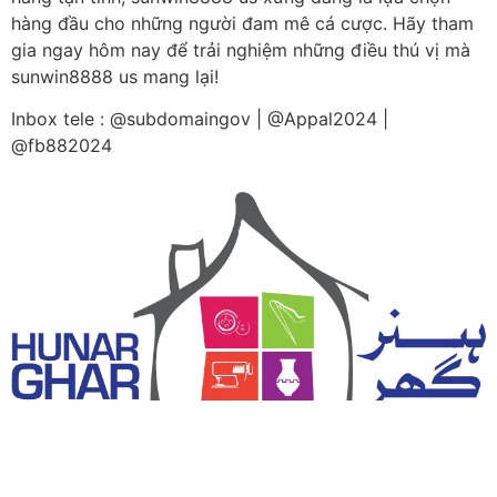
hàng đầu cho những người đam mê cá cược. Hãy tham
gia ngay hôm nay để trải nghiệm những điều thú vị mà
sunwin8888 us mang lại!
Inbox tele : @subdomaingov | @Appal2024 |
@fb882024
Hunar Ghar Welfare Organization
All rights reserved