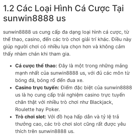
1.2 Các Loại Hình Cá Cược Tại
sunwin8888 us
sunwin8888 us cung cấp đa dạng loại hình cá cược, từ
thể thao, casino, đến các trò chơi giải trí khác. Điều này
giúp người chơi có nhiều lựa chọn hơn và không cảm
thấy nhàm chán khi tham gia.
Cá cược thể thao:
Đây là một trong những mảng
mạnh nhất của sunwin8888 us, với đủ các môn từ
bóng đá, bóng rổ đến đua xe.
Casino trực tuyến:
Điểm đặc biệt của sunwin8888
us là họ cung cấp trải nghiệm casino trực tuyến
chân thật với nhiều trò chơi như Blackjack,
Roulette hay Poker.
Trò chơi slot:
Với đồ họa hấp dẫn và tỷ lệ trả
thưởng cao, các trò chơi slot cũng rất được yêu
thích trên sunwin8888 us.