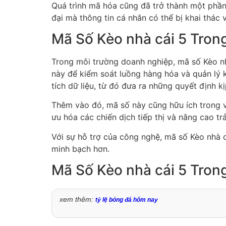
Quá trình mã hóa cũng đã trở thành một phần 
đại mà thông tin cá nhân có thể bị khai thác
Mã Số Kèo nhà cái 5 Tro
Trong môi trường doanh nghiệp, mã số Kèo nh
này để kiểm soát luồng hàng hóa và quản lý 
tích dữ liệu, từ đó đưa ra những quyết định k
Thêm vào đó, mã số này cũng hữu ích trong v
ưu hóa các chiến dịch tiếp thị và nâng cao t
Với sự hỗ trợ của công nghệ, mã số Kèo nhà c
minh bạch hơn.
Mã Số Kèo nhà cái 5 Tron
xem thêm:
tỷ lệ bóng đá hôm nay