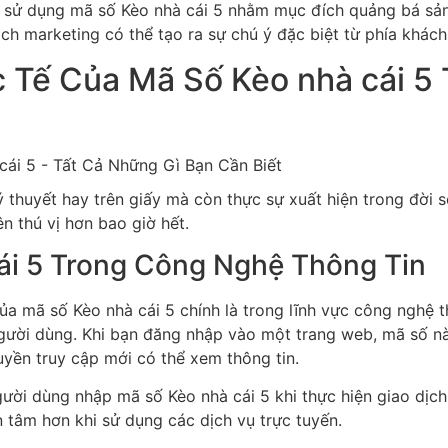
 sử dụng mã số Kèo nhà cái 5 nhằm mục đích quảng bá sản
h marketing có thể tạo ra sự chú ý đặc biệt từ phía khách
Tế Của Mã Số Kèo nhà cái 5
lý thuyết hay trên giấy mà còn thực sự xuất hiện trong đời
n thú vị hơn bao giờ hết.
ái 5 Trong Công Nghệ Thông Tin
a mã số Kèo nhà cái 5 chính là trong lĩnh vực công nghệ t
người dùng. Khi bạn đăng nhập vào một trang web, mã số n
yền truy cập mới có thể xem thông tin.
ời dùng nhập mã số Kèo nhà cái 5 khi thực hiện giao dịch 
 tâm hơn khi sử dụng các dịch vụ trực tuyến.