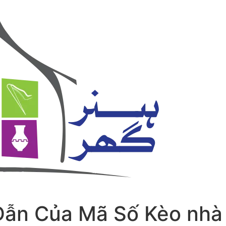
ẫn Của Mã Số Kèo nhà c