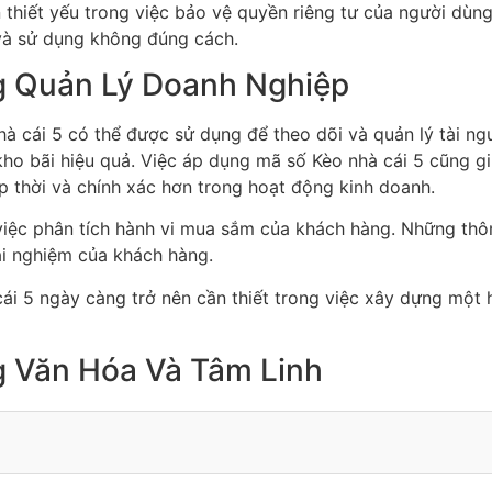
thiết yếu trong việc bảo vệ quyền riêng tư của người dùng
 và sử dụng không đúng cách.
ng Quản Lý Doanh Nghiệp
à cái 5 có thể được sử dụng để theo dõi và quản lý tài n
kho bãi hiệu quả. Việc áp dụng mã số Kèo nhà cái 5 cũng g
ịp thời và chính xác hơn trong hoạt động kinh doanh.
iệc phân tích hành vi mua sắm của khách hàng. Những thôn
rải nghiệm của khách hàng.
ái 5 ngày càng trở nên cần thiết trong việc xây dựng một 
g Văn Hóa Và Tâm Linh