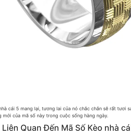
hà cái 5 mang lại, tương lai của nó chắc chắn sẽ rất tươi s
g mới của mã số này trong cuộc sống hàng ngày.
Liên Quan Đến Mã Số Kèo nhà cái