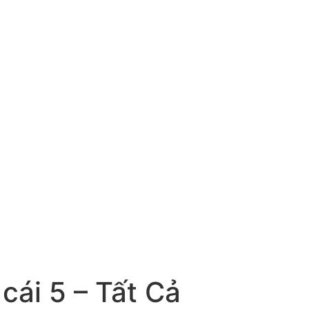
ái 5 – Tất Cả