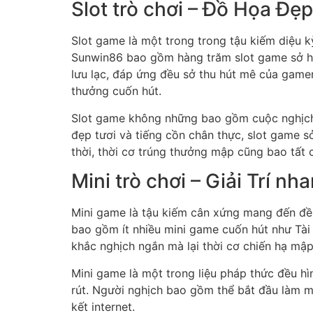
Slot trò chơi – Đồ Họa Đẹ
Slot game là một trong trong tậu kiếm diệu 
Sunwin86 bao gồm hàng trăm slot game sở hữu
lưu lạc, đáp ứng đều sở thu hút mê của game
thưởng cuốn hút.
Slot game không những bao gồm cuộc nghịch ma
đẹp tươi và tiếng cồn chân thực, slot game s
thời, thời cơ trúng thưởng mập cũng bao tất 
Mini trò chơi – Giải Trí 
Mini game là tậu kiếm cân xứng mang đến đều 
bao gồm ít nhiều mini game cuốn hút như Tài
khắc nghịch ngắn mà lại thời cơ chiến hạ mập
Mini game là một trong liệu pháp thức đều hìn
rút. Người nghịch bao gồm thể bắt đầu làm 
kết internet.