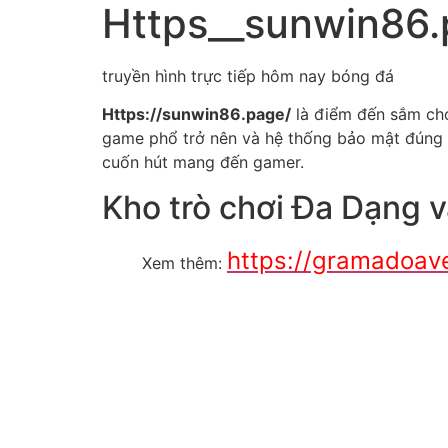
Https__sunwin86.
truyền hình trực tiếp hôm nay bóng đá
Https://sunwin86.page/
là điểm đến sắm chọ
game phổ trở nên và hệ thống bảo mật đúng đắ
cuốn hút mang đến gamer.
Kho trò chơi Đa Dạng 
https://gramadoav
Xem thêm: