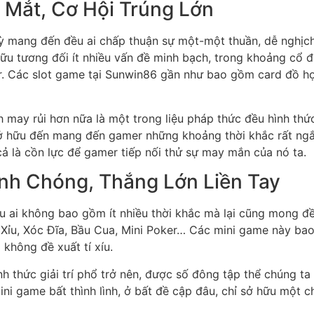
p Mắt, Cơ Hội Trúng Lớn
kỳ mang đến đều ai chấp thuận sự một-một thuần, dễ nghịch
 tương đối ít nhiều vấn đề minh bạch, trong khoảng cổ đạ
r. Các slot game tại Sunwin86 gần như bao gồm card đồ họa
y rủi hơn nữa là một trong liệu pháp thức đều hình thức gi
ở hữu đến mang đến gamer những khoảng thời khắc rất ngắn 
cả là cồn lực để gamer tiếp nối thử sự may mắn của nó ta.
nhanh Chóng, Thắng Lớn Liền Tay
ai không bao gồm ít nhiều thời khắc mà lại cũng mong đều 
 Xỉu, Xóc Đĩa, Bầu Cua, Mini Poker… Các mini game này ba
 không đề xuất tí xíu.
h thức giải trí phổ trở nên, được số đông tập thể chúng ta 
mini game bất thình lình, ở bất đề cập đâu, chỉ sở hữu một 