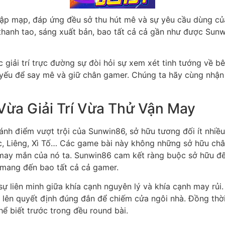
 mạp, đáp ứng đều sở thu hút mê và sự yêu cầu dùng của
thanh tao, sáng xuất bản, bao tất cả cả gần như được Su
c giải trí trực đường sự đòi hỏi sự xem xét tinh tướng về 
y yếu để say mê và giữ chân gamer. Chúng ta hãy cùng nhậ
 Vừa Giải Trí Vừa Thử Vận May
uánh điểm vượt trội của Sunwin86, sở hữu tương đối ít nhiều
 Liêng, Xì Tố… Các game bài này không những sở hữu chân t
sự may mắn của nó ta. Sunwin86 cam kết ràng buộc sở hữu đ
i mang đến bao tất cả cả gamer.
ự liên minh giữa khía cạnh nguyên lý và khía cạnh may rủi
u lên quyết định đúng đắn để chiếm cửa ngôi nhà. Đồng thờ
thể biết trước trong đều round bài.