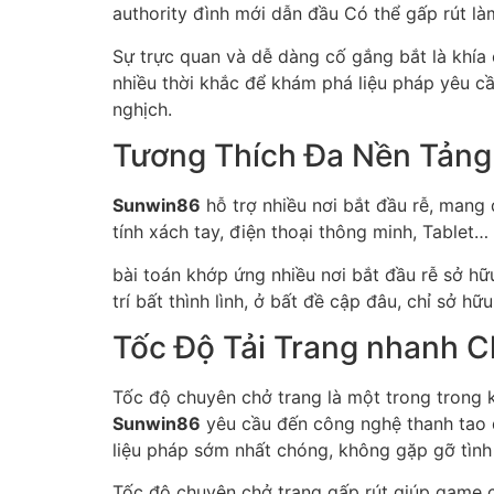
authority đình mới dẫn đầu Có thể gấp rút l
Sự trực quan và dễ dàng cố gắng bắt là khía
nhiều thời khắc để khám phá liệu pháp yêu cầ
nghịch.
Tương Thích Đa Nền Tảng
Sunwin86
hỗ trợ nhiều nơi bắt đầu rễ, mang 
tính xách tay, điện thoại thông minh, Tablet
bài toán khớp ứng nhiều nơi bắt đầu rễ sở hữ
trí bất thình lình, ở bất đề cập đâu, chỉ sở hữu
Tốc Độ Tải Trang nhanh 
Tốc độ chuyên chở trang là một trong trong 
Sunwin86
yêu cầu đến công nghệ thanh tao đ
liệu pháp sớm nhất chóng, không gặp gỡ tình
Tốc độ chuyên chở trang gấp rút giúp game c