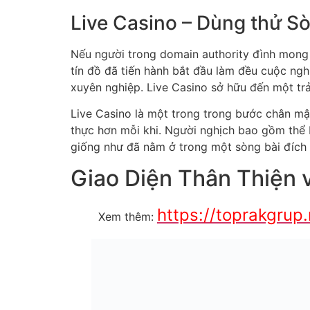
Live Casino – Dùng thử S
Nếu người trong domain authority đình mong t
tín đồ đã tiến hành bắt đầu làm đều cuộc 
xuyên nghiệp. Live Casino sở hữu đến một trả
Live Casino là một trong trong bước chân m
thực hơn mỗi khi. Người nghịch bao gồm thể b
giống như đã nằm ở trong một sòng bài đích 
Giao Diện Thân Thiện
https://toprakgrup.
Xem thêm: