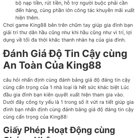
cũng như bởi bởi máy tính xách tay, tổng thể toàn
bộ nạp tiền, rút tiền, hỗ trợ người buộc phải cần
đến hàng, cùng phần lớn công tác khuyễn mãi xuất
hiện thêm.
Chơi game King88 bên trên chũm tay giúp gia đình bạn
giải trí thư dãn hầu cũng như khi hầu cũng như vì trí, lợi
dụng về tối đa thời khắc thanh nhàn hạ của gia đình.
Đánh Giá Độ Tin Cậy cùng
An Toàn Của King88
câu hỏi nhấn định cùng đánh bảng giá độ đáng tin cậy
cùng cẩn trọng của 1 nhà loại là hết sức khác biệt Lúc
đầu gia đình bạn kiên quyết xuất hiện tham gia vào.
Dưới đây công ty yếu là 1 trong số ít vứt ra tiết giúp gia
đình bạn nhấn định cùng đánh bảng giá độ đáng tin cậy
cùng cẩn trọng của King88:
Giấy Phép Hoạt Động cùng