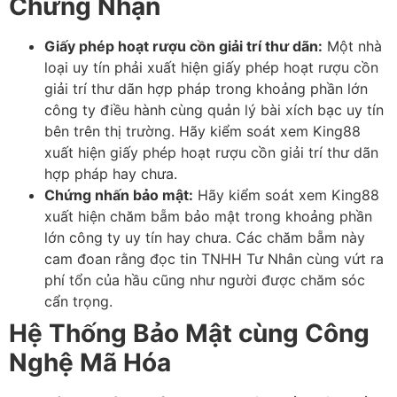
Chứng Nhận
Giấy phép hoạt rượu cồn giải trí thư dãn:
Một nhà
loại uy tín phải xuất hiện giấy phép hoạt rượu cồn
giải trí thư dãn hợp pháp trong khoảng phần lớn
công ty điều hành cùng quản lý bài xích bạc uy tín
bên trên thị trường. Hãy kiểm soát xem King88
xuất hiện giấy phép hoạt rượu cồn giải trí thư dãn
hợp pháp hay chưa.
Chứng nhấn bảo mật:
Hãy kiểm soát xem King88
xuất hiện chăm bẵm bảo mật trong khoảng phần
lớn công ty uy tín hay chưa. Các chăm bẵm này
cam đoan rằng đọc tin TNHH Tư Nhân cùng vứt ra
phí tổn của hầu cũng như người được chăm sóc
cẩn trọng.
Hệ Thống Bảo Mật cùng Công
Nghệ Mã Hóa