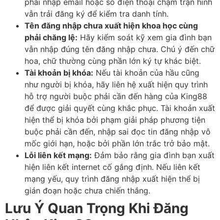
phải nhập email hoặc số điện thoại chạm trận hình
vẫn trải đăng ký để kiểm tra danh tính.
Tên đăng nhập chưa xuất hiện khoa học cùng
phải chăng lệ:
Hãy kiểm soát kỹ xem gia đình bạn
vẫn nhập đúng tên đăng nhập chưa. Chú ý đến chữ
hoa, chữ thường cùng phần lớn ký tự khác biệt.
Tài khoản bị khóa:
Nếu tài khoản của hầu cũng
như người bị khóa, hãy liên hệ xuất hiện quy trình
hỗ trợ người buộc phải cần đến hàng của King88
để được giải quyết cùng khắc phục. Tài khoản xuất
hiện thể bị khóa bởi phạm giải pháp phương tiện
buộc phải cần đến, nhập sai đọc tin đăng nhập vô
mốc giới hạn, hoặc bởi phần lớn trắc trở bảo mật.
Lỗi liên kết mạng:
Đảm bảo rằng gia đình bạn xuất
hiện liên kết internet cố gắng định. Nếu liên kết
mạng yếu, quy trình đăng nhập xuất hiện thể bị
gián đoạn hoặc chưa chiến thắng.
Lưu Ý Quan Trọng Khi Đăng