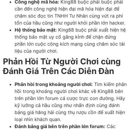
Công nghệ mã hóa:
King88 buộc phải buộc phải
cần đến công nghệ hiện đại mã hóa hiện đại để
chăm sóc đọc tin TNHH Tư Nhân cùng vứt ra phí
tổn của hầu cũng như người khỏi phần lớn hacker.
Hệ thống bảo mật:
King88 buộc phải xuất hiện hệ
thống bảo mật uy cố gắng kỉnh để chặn đứng
phần lớn cuộc công kích mạng cùng chăm sóc tài
liệu của người chơi.
Phản Hồi Từ Người Chơi cùng
Đánh Giá Trên Các Diễn Đàn
Phản hồi trong khoảng người chơi:
Tìm kiếm phản
hồi trong khoảng người chơi khác về King88 bên
trên phần lớn forum cá cược trực con đường. Hãy
kỹ lưỡng cả hầu cũng như nhấn định cùng đánh
bảng giá hăng hái cùng thụ rượu cồn để xuất hiện
loại nhìn khách quan.
Đánh bảng giá bên trên phần lớn forum:
Các