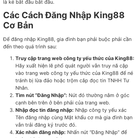
là kẻ bắt đầu bắt đầu.
Các Cách Đăng Nhập King88
Cơ Bản
Để đăng nhập King88, gia đình bạn phải buộc phải cần
đến theo quá trình sau:
Truy cập trang web công ty yếu thức của King88:
Hãy xuất hiện lẽ phổ quát người vẫn truy nã cập
vào trang web công ty yếu thức của King88 để né
tránh bị lừa đảo hoặc trộm cắp đọc tin TNHH Tư
Nhân.
Tìm nút “Đăng Nhập”:
Nút đó thường nằm ở góc
cạnh bên trên ở bên phải của trang web.
Nhập đọc tin đăng nhập:
Nhập công ty yếu xác
Tên đăng nhập cùng Mật khẩu cơ mà gia đình bạn
vẫn trải đăng ký trước đó.
Xác nhấn đăng nhập:
Nhấn nút “Đăng Nhập” để