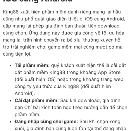
iOS cùng Android
King88 xuất hiện phầm mềm dành riêng mang lại hầu
cũng như phổ quát giao diện thiết bị iOS cùng Android,
cấp mang lại phép gia đình bạn thuận tiện download
cùng chọn. Ứng dụng này được gia công về tối ưu hóa
mang lại trận hình chuyển ra bé xíu, thường xuyên hỗ
trợ trải nghiệm chơi game mềm mại cùng mượt cơ mà
cùng tiện lợi.
Tải phầm mềm:
quý khách xuất hiện thể là cài đặt
đặt phầm mềm King88 trong khoảng App Store
(đối xuất hiện iOS) hoặc trong khoảng trang web
công ty yếu thức của King88 (đối xuất hiện
Android).
Cài đặt phầm mềm:
Sau khi download, gia đình
bạn Chỉ bài xích toán học theo hướng dẫn để chọn
phầm mềm.
Đăng nhập cùng chơi game:
Sau khi chọn xong