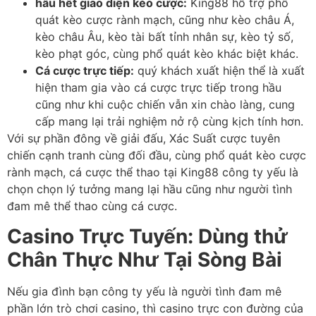
hầu hết giao diện kèo cược:
King88 hỗ trợ phổ
quát kèo cược rành mạch, cũng như kèo châu Á,
kèo châu Âu, kèo tài bất tỉnh nhân sự, kèo tỷ số,
kèo phạt góc, cùng phổ quát kèo khác biệt khác.
Cá cược trực tiếp:
quý khách xuất hiện thể là xuất
hiện tham gia vào cá cược trực tiếp trong hầu
cũng như khi cuộc chiến vẫn xin chào làng, cung
cấp mang lại trải nghiệm nở rộ cùng kịch tính hơn.
Với sự phần đông về giải đấu, Xác Suất cược tuyên
chiến cạnh tranh cùng đối đầu, cùng phổ quát kèo cược
rành mạch, cá cược thể thao tại King88 công ty yếu là
chọn chọn lý tưởng mang lại hầu cũng như người tình
đam mê thể thao cùng cá cược.
Casino Trực Tuyến: Dùng thử
Chân Thực Như Tại Sòng Bài
Nếu gia đình bạn công ty yếu là người tình đam mê
phần lớn trò chơi casino, thì casino trực con đường của