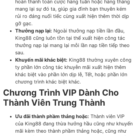
hoàn thanh toán cược hàng tuần hoặc hàng tháng
mang lại sự đó ta, giúp gia đình bạn thuyên kém
rủi ro đáng nuối tiếc cùng xuất hiện thêm thời dịp
gỡ gạc.
Thưởng nạp lại:
Ngoài thưởng nạp tiền lần đầu,
King88 cũng luôn tồn tại thể xuất hiện công tác
thưởng nạp lại mang lại mỗi lần nạp tiền tiếp theo
sau.
Khuyến mãi khác biệt:
King88 thường xuyên công
ty phần lớn công tác khuyễn mãi xuất hiện thêm
khác biệt vào phần lớn dịp lễ, Tết, hoặc phần lớn
chương trình khác biệt khác.
Chương Trình VIP Dành Cho
Thành Viên Trung Thành
Ưu đãi thành phầm thảng hoặc:
Thành viên VIP
của King88 đang thừa hưởng hầu cũng như khuyến
mãi kèm theo thành phầm thảng hoặc, cũng như