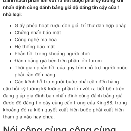
Danh sách phần lớn vứt ra tiết buộc phải kỹ lưỡng khi
nhấn định cùng đánh bảng giá độ đáng tin cậy của 1
nhà loại:
Giấy phép hoạt rượu cồn giải trí thư dãn hợp pháp
Chứng nhấn bảo mật
Công nghệ mã hóa
Hệ thống bảo mật
Phản hồi trong khoảng người chơi
Đánh bảng giá bên trên phần lớn forum
Thời gian phản hồi của quy trình hỗ trợ người buộc
phải cần đến hàng
Các kênh hỗ trợ người buộc phải cần đến hàng
câu hỏi kỹ lưỡng kỹ lưỡng phần lớn vứt ra tiết bên trên
đang giúp gia đình bạn nhấn định cùng đánh bảng giá
được độ đáng tin cậy cùng cẩn trọng của King88, trong
khoảng đó ra kiên quyết xuất hiện buộc phải xuất hiện
tham gia vào hay chưa.