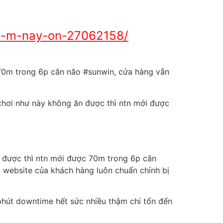
-h-m-nay-on-27062158/
 70m trong 6p cân não #sunwin, cửa hàng vẫn
 chơi như này không ăn được thì ntn mới được
ăn được thì ntn mới được 70m trong 6p cân
 website của khách hàng luôn chuẩn chỉnh bị
hút downtime hết sức nhiều thậm chí tổn đến