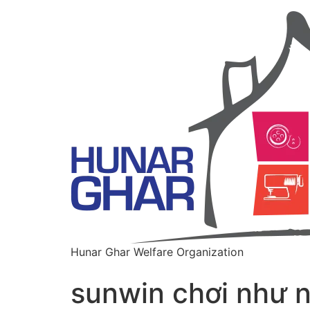
Hunar Ghar Welfare Organization
sunwin chơi như 