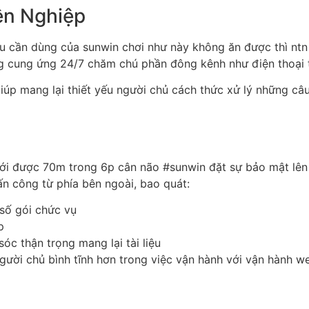
ên Nghiệp
êu cần dùng của sunwin chơi như này không ăn được thì n
 cung ứng 24/7 chăm chú phần đông kênh như điện thoại th
giúp mang lại thiết yếu người chủ cách thức xử lý những c
mới được 70m trong 6p cân não #sunwin đặt sự bảo mật lê
n công từ phía bên ngoài, bao quát:
 số gói chức vụ
p
óc thận trọng mang lại tài liệu
gười chủ bình tĩnh hơn trong việc vận hành với vận hành we