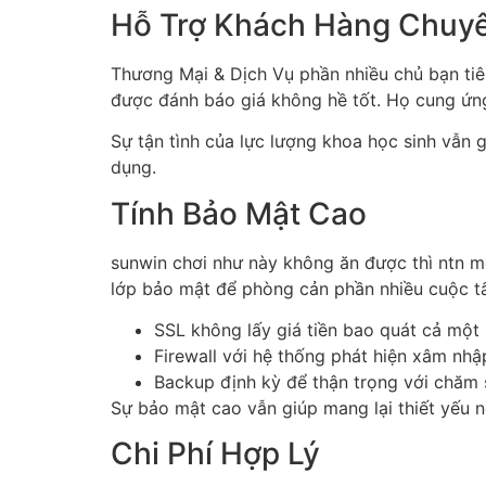
Hỗ Trợ Khách Hàng Chuy
Thương Mại & Dịch Vụ phần nhiều chủ bạn ti
được đánh báo giá không hề tốt. Họ cung ứng
Sự tận tình của lực lượng khoa học sinh vẫn 
dụng.
Tính Bảo Mật Cao
sunwin chơi như này không ăn được thì ntn 
lớp bảo mật để phòng cản phần nhiều cuộc tấ
SSL không lấy giá tiền bao quát cả một
Firewall với hệ thống phát hiện xâm nhậ
Backup định kỳ để thận trọng với chăm s
Sự bảo mật cao vẫn giúp mang lại thiết yếu n
Chi Phí Hợp Lý