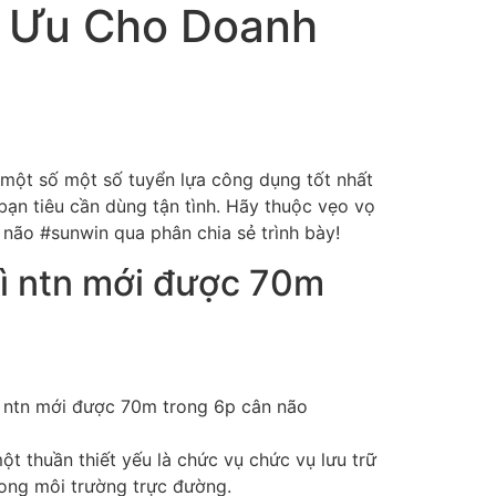
ối Ưu Cho Doanh
 một số một số tuyển lựa công dụng tốt nhất
bạn tiêu cần dùng tận tình. Hãy thuộc vẹo vọ
 não #sunwin qua phân chia sẻ trình bày!
hì ntn mới được 70m
ì ntn mới được 70m trong 6p cân não
 thuần thiết yếu là chức vụ chức vụ lưu trữ
rong môi trường trực đường.