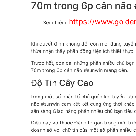
70m trong 6p cân não
https://www.golde
Xem thêm:
Khi quyết định không đổi còn mới đụng tuyển
thừa nhận thấy phần đông tiện ích thiết thực.
Trước hết, con cái những phần nhiều chủ bạn
70m trong 6p cân não #sunwin mang đến.
Độ Tin Cậy Cao
trong một số nhân tố chủ quản khi tuyển lựa 
não #sunwin cam kết kết cung ứng thời khắc 
sẵn sàng Giao hàng phần nhiều chủ bạn tiêu 
Điều này vô thuộc Đánh to gan trong môi tr
doanh số với chữ tín của một số phần nhiều 