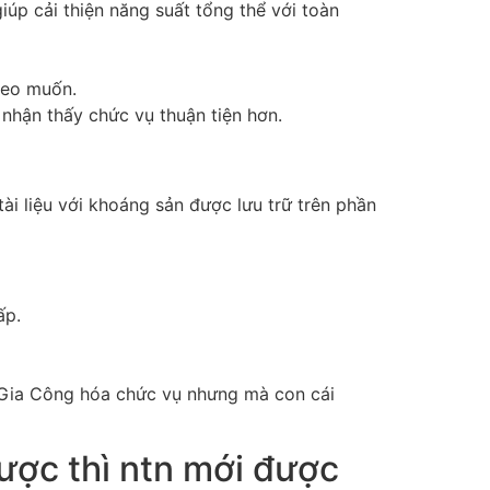
úp cải thiện năng suất tổng thể với toàn
heo muốn.
 nhận thấy chức vụ thuận tiện hơn.
ài liệu với khoáng sản được lưu trữ trên phần
ấp.
Gia Công hóa chức vụ nhưng mà con cái
ược thì ntn mới được