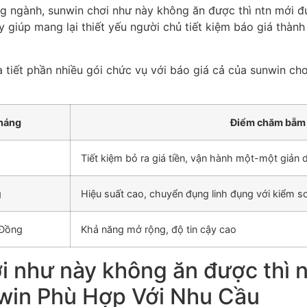
ng ngành, sunwin chơi như này không ăn được thì ntn mới
 giúp mang lại thiết yếu người chủ tiết kiệm báo giá thành
 tiết phần nhiều gói chức vụ với báo giá cả của sunwin ch
tháng
Điểm chăm bẵm 
Tiết kiệm bỏ ra giá tiền, vận hành một-một giản 
g
Hiệu suất cao, chuyển đụng linh đụng với kiểm s
 Đồng
Khả năng mở rộng, độ tin cậy cao
 như này không ăn được thì 
nwin Phù Hợp Với Nhu Cầu