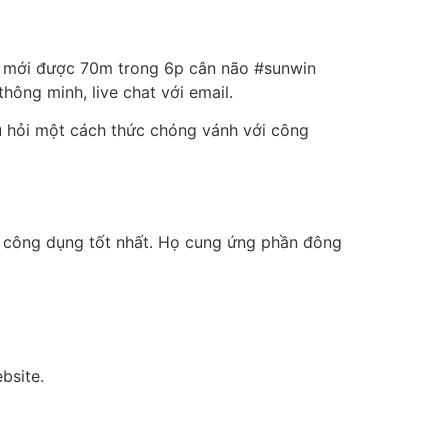
tn mới được 70m trong 6p cân não #sunwin
ông minh, live chat với email.
âu hỏi một cách thức chóng vánh với công
n công dụng tốt nhất. Họ cung ứng phần đông
bsite.