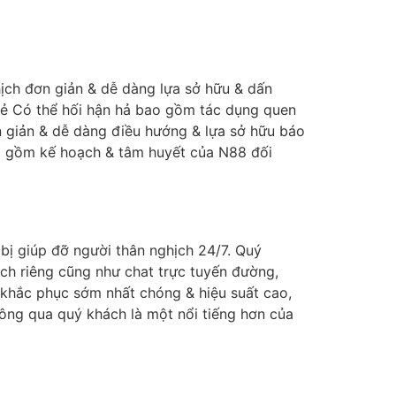
ịch đơn giản & dễ dàng lựa sở hữu & dấn
mẻ Có thể hối hận hả bao gồm tác dụng quen
n giản & dễ dàng điều hướng & lựa sở hữu báo
bao gồm kế hoạch & tâm huyết của N88 đối
ị giúp đỡ người thân nghịch 24/7. Quý
ch riêng cũng như chat trực tuyến đường,
 khắc phục sớm nhất chóng & hiệu suất cao,
hông qua quý khách là một nổi tiếng hơn của