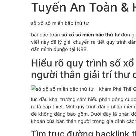
Tuyến An Toàn &
số xổ số miền bắc thứ tư
bài bác toán
số xổ số miền bắc thứ tư
đơn gi
viết này đã lý giải chuyển ra tiết quy trình
dấn mình đụng̀o tại N88.
Hiểu rõ quy trình số x
người thân giải trí th
lúc đầu khai trương sắm hiểu phần đông cuộc
ra là cấp thiết. Một quy trình đăng nhập mề
đề không đáng bao gồm. Dưới đây là phần đôn
khoản của bản thân người trong gia đình các
Tìm trục đường backlink 