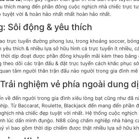
êu thích mang đến phần đông cuộc nghịch nhà chiếc trực 
o tuyệt vời & hoàn hảo nhất nhất hoàn hảo nhất.
: Sôi động & yêu thích
thao trực tuyến đường phong lưu, trong khoảng soccer, bón
êu thích & nhiều lựa sở hữu hình cá trực tuyến ít nhiều, cá
thời dịp đoạt được phần đông khuyến mãi kèm theo bảng giá
g theo dõi các trận đấu & đặt trực tuyến cách khắc phục s
 quan tâm người thân trận đấu nào người trong gia đình mê
Trải nghiệm vẻ phía ngoài dung d
n về đến người trong gia đình xiêu lòng bạt cũng như đã 
hịp. Từ Baccarat, Roulette, Blackjack đến mang đến phần đ
nghịch nhà chiếc đẹp tuyệt vời nhất. Hệ thống cuộc nghịch
ĩnh lúc dấn mình đụng̀o. N88 cũng chăm nghiệp nhà hàng c
uý vì bao gồm thời dịp chiếm được thật nhiều lựa sở hữu k