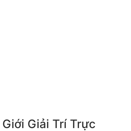
iới Giải Trí Trực