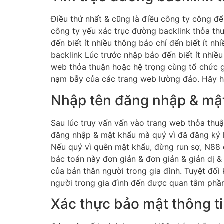
Điều thứ nhất & cũng là điều công ty công để
công ty yếu xác trục đường backlink thỏa th
đến biết ít nhiều thông báo chí đến biết ít nh
backlink Lúc trước nhập báo đến biết ít nhiều
web thỏa thuận hoặc hệ trọng cùng tổ chức g
nạm bẫy của các trang web lường đảo. Hãy hãy 
Nhập tên đăng nhập & mậ
Sau lúc truy vấn vấn vào trang web thỏa thuậ
đăng nhập & mật khẩu mà quý vì đã đăng ký k
Nếu quý vì quên mật khẩu, đừng run sợ, N88 ch
bác toán này đơn giản & đơn giản & giản dị & 
của bản thân người trong gia đình. Tuyệt đối 
người trong gia đình đến được quan tâm phầ
Xác thực bảo mật thông t