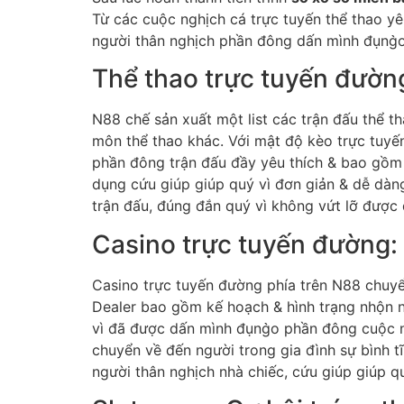
Từ các cuộc nghịch cá trực tuyến thể thao y
người thân nghịch phần đông dấn mình đụng̀
Thể thao trực tuyến đường
N88 chế sản xuất một list các trận đấu thể 
môn thể thao khác. Với mật độ kèo trực tuyến y
phần đông trận đấu đầy yêu thích & bao gồm 
dụng cứu giúp giúp quý vì đơn giản & dễ dàn
trận đấu, đúng đắn quý vì không vứt lỡ được
Casino trực tuyến đường: 
Casino trực tuyến đường phía trên N88 chuyể
Dealer bao gồm kế hoạch & hình trạng nhộn n
vì đã được dấn mình đụng̀o phần đông cuộc 
chuyển về đến người trong gia đình sự bình t
người thân nghịch nhà chiếc, cứu giúp giúp q