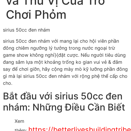
và Thú Vị Của Trò
Chơi Phỏm
sirius 50cc đen nhám
sirius 50cc đen nhám với mang lại cho hội viên phần
đông chiêm ngưỡng lý tưởng trong nước ngoại trừ
game show không nghỉ}{đặt cược. Nếu người tiêu dùng
đang sắm lựa một khoảng trống ko gian vui vẻ & đắm
say để chơi giỡn, hãy cộng mày mò kỹ lưỡng phần đông
gì mà lại sirius 50cc đen nhám với rộng phệ thể cấp cho
cho.
Bắt đầu với sirius 50cc đen
nhám: Những Điều Cần Biết
Xem
https://betterlivesbuildingtri
thêm: