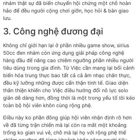
nhám thật sự đã biến chuyển hội chứng một chỗ hoàn
hảo để đều người cộng chơi giỡn, học hỏi & bàn giao
lưu.
3. Công nghệ đương đại
Không chỉ giới hạn lại ở phần nhiều game show, sirius
50cc đen nhám còn ứng dụng giải pháp công nghệ
hàng đầu để nâng cao chiêm ngưỡng phần nhiều người
tiêu dùng trong gia đình. Từ Việc cần mang lại bối cảnh
biến hóa trung thực bao tất cả cả âm nhạc chân thực,
đều kỹ lưỡng những được cẩn thận tinh tế. Giao diện
thân thiện khiến cho Việc điều hướng đổi nỗ lực solo
giản dễ dàng hơn, đồng thời là một trong yếu tố lôi kéo
toàn bộ hội viên khôn cùng rộng phệ.
Điều này ko phần đông giúp hội viên nhận định rõ hơn
về đã từng trận chiến mà lại còn ra mắt một khoảng
trống ko gian vui vẻ, chỗ mà lại họ với rộng phệ thể
chiêm ngưỡng đã từng khoảnh khắc cộng người tiêu