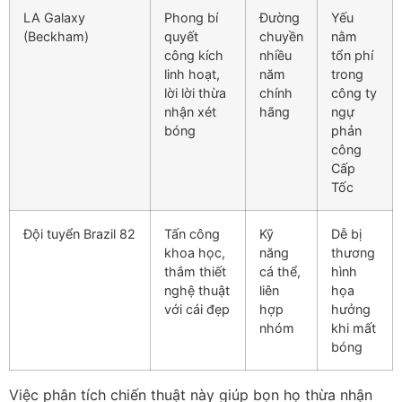
LA Galaxy
Phong bí
Đường
Yếu
(Beckham)
quyết
chuyền
nằm
công kích
nhiều
tổn phí
linh hoạt,
năm
trong
lời lời thừa
chính
công ty
nhận xét
hãng
ngự
bóng
phản
công
Cấp
Tốc
Đội tuyển Brazil 82
Tấn công
Kỹ
Dễ bị
khoa học,
năng
thương
thắm thiết
cá thể,
hình
nghệ thuật
liên
họa
với cái đẹp
hợp
hưởng
nhóm
khi mất
bóng
Việc phân tích chiến thuật này giúp bọn họ thừa nhận