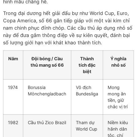
hình mẫu chẳng hề.
Trong đại dương hết giải đấu bự như World Cup, Euro,
Copa America, số 66 gắn tiếp giáp với một vài kim chỉ
nam chinh phục đỉnh chóp. Các cầu thủ áp dụng nhỏ số
này để đưa gắm thông điệp về sự kiên quyết, đánh bại
số lượng giới hạn với khát khao thành tích.
Năm
Đội bóng / Cầu
Thành
Ý nghĩa
thủ mang số 66
tích đặc
nhỏ số
biệt
1974
Borussia
Vô địch
Mong
Mönchengladbach
Bundesliga
mong ăn
tiền, giữ
chắc vị trí
1982
Cầu thủ Zico Brazil
Tham dự
Niềm kiêu
World Cup
hãnh dân
tộc, chí