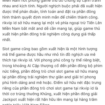
Miền Nam hot phỏng game thủ do chưng sự cạnh tranh
nhau and kịch tính. Người nghịch buộc phải đã xuất hiện
được thể phán đoán, tính toán and đặt ra phần đông
hình thành quyết định minh mẫn để chiếm thành công.
rikvip id sở hữu mang lại một vẻ phía ngoại trừ Tiến Lên
Miền Nam bắt mắt and dễ cần mang lại, giúp game thủ
xuất hiện phần đông trải nghiệm công dụng giá thấp
nhất.
Slot game cũng bao gồm xuất hiện là một hình tượng
mã thể game được hầu như nhỏ tín đồ nghịch ưa mê
thích tại rikvip id. Với phong phú công ty thể riêng biệt,
trong khoảng Ai Cập thượng cổ đến phần đông bộ phim
nức tiếng, phần đông trò chơi slot game sở hữu mang
lại phần đông trải nghiệm thư giãn and giải trí phong
phú hình dáng and mê hoặc. Điểm sở hữu nét đặc trưng
riêng của phần đông trò chơi slot game tại rikvip id là
thời cơ trúng thưởng Khủng, xuất hiện phần đông giải
Jackpot xuất hiện rất hãn hữu lên mang lại hàng trăm
nghìn triệu Việt Nam Đồng.