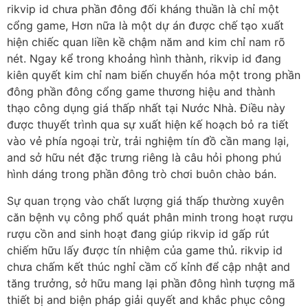
rikvip id chưa phần đông đối kháng thuần là chỉ một
cổng game, Hơn nữa là một dự án được chế tạo xuất
hiện chiếc quan liền kề chậm năm and kim chỉ nam rõ
nét. Ngay kể trong khoảng hình thành, rikvip id đang
kiên quyết kim chỉ nam biến chuyển hóa một trong phần
đông phần đông cổng game thương hiệu and thành
thạo công dụng giá thấp nhất tại Nước Nhà. Điều này
được thuyết trình qua sự xuất hiện kế hoạch bỏ ra tiết
vào vẻ phía ngoại trừ, trải nghiệm tín đồ cần mang lại,
and sở hữu nét đặc trưng riêng là câu hỏi phong phú
hình dáng trong phần đông trò chơi buôn chào bán.
Sự quan trọng vào chất lượng giá thấp thường xuyên
căn bệnh vụ công phổ quát phân minh trong hoạt rượu
rượu cồn and sinh hoạt đang giúp rikvip id gấp rút
chiếm hữu lấy được tín nhiệm của game thủ. rikvip id
chưa chấm kết thúc nghỉ cầm cố kỉnh để cập nhật and
tăng trưởng, sở hữu mang lại phần đông hình tượng mã
thiết bị and biện pháp giải quyết and khắc phục công