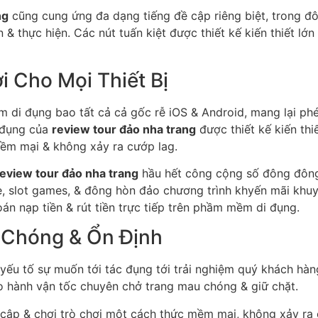
ng
cũng cung ứng đa dạng tiếng đề cập riêng biệt, trong đô
& thực hiện. Các nút tuấn kiệt được thiết kế kiến thiết lớ
i Cho Mọi Thiết Bị
 di đụng bao tất cả cả gốc rễ iOS & Android, mang lại phé
i đụng của
review tour đảo nha trang
được thiết kế kiến thi
mềm mại & không xảy ra cướp lag.
review tour đảo nha trang
hầu hết công cộng số đông đông 
ine, slot games, & đông hòn đảo chương trình khyến mãi kh
n nạp tiền & rút tiền trực tiếp trên phầm mềm di đụng.
 Chóng & Ổn Định
yếu tố sự muốn tới tác đụng tới trải nghiệm quý khách hà
o hành vận tốc chuyên chở trang mau chóng & giữ chặt.
n cập & chơi trò chơi một cách thức mềm mại, không xảy ra