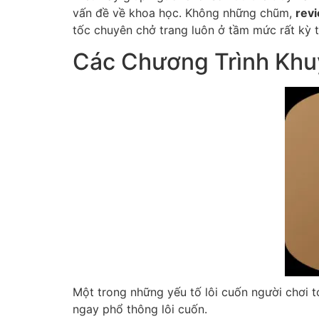
vấn đề về khoa học. Không những chũm,
revi
tốc chuyên chở trang luôn ở tầm mức rất kỳ t
Các Chương Trình Khu
Một trong những yếu tố lôi cuốn người chơi t
ngay phổ thông lôi cuốn.