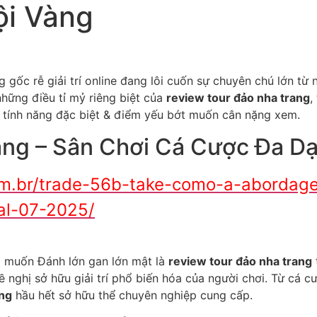
ội Vàng
 gốc rễ giải trí online đang lôi cuốn sự chuyên chú lớn từ 
hững điều tỉ mỷ riêng biệt của
review tour đảo nha trang
,
g tính năng đặc biệt & điểm yếu bớt muốn cân nặng xem.
rang – Sân Chơi Cá Cược Đa D
om.br/trade-56b-take-como-a-abordag
al-07-2025/
ới muốn Đánh lớn gan lớn mật là
review tour đảo nha trang
ghị sở hữu giải trí phổ biến hóa của người chơi. Từ cá cượ
ang
hầu hết sở hữu thể chuyên nghiệp cung cấp.