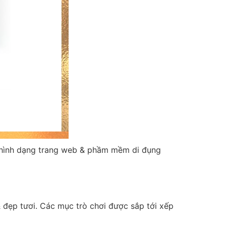
hình dạng trang web & phầm mềm di đụng
 đẹp tươi. Các mục trò chơi được sắp tới xếp