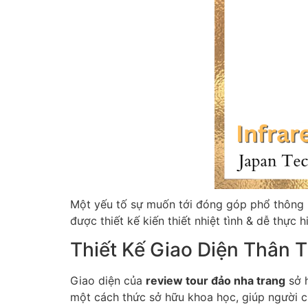
Một yếu tố sự muốn tới đóng góp phổ thông
được thiết kế kiến thiết nhiệt tình & dễ thực h
Thiết Kế Giao Diện Thân 
Giao diện của
review tour đảo nha trang
sở h
một cách thức sở hữu khoa học, giúp người ch