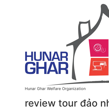
Hunar Ghar Welfare Organization
review tour đảo n