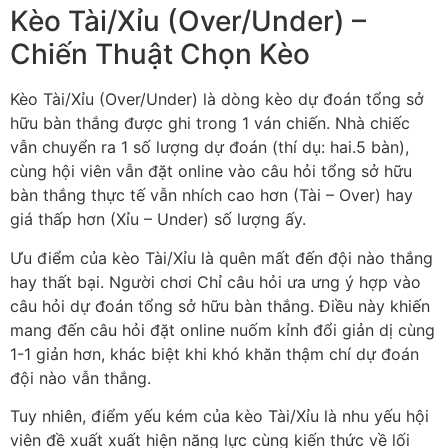
Kèo Tài/Xỉu (Over/Under) –
Chiến Thuật Chọn Kèo
Kèo Tài/Xỉu (Over/Under) là dòng kèo dự đoán tổng sở
hữu bàn thắng được ghi trong 1 ván chiến. Nhà chiếc
vẫn chuyển ra 1 số lượng dự đoán (thí dụ: hai.5 bàn),
cùng hội viên vẫn đặt online vào câu hỏi tổng sở hữu
bàn thắng thực tế vẫn nhích cao hơn (Tài – Over) hay
giá thấp hơn (Xỉu – Under) số lượng ấy.
Ưu điểm của kèo Tài/Xỉu là quên mất đến đội nào thắng
hay thất bại. Người chơi Chỉ câu hỏi ưa ưng ý hợp vào
câu hỏi dự đoán tổng sở hữu bàn thắng. Điều này khiến
mang đến câu hỏi đặt online nuốm kỉnh đổi giản dị cùng
1-1 giản hơn, khác biệt khi khó khăn thậm chí dự đoán
đội nào vẫn thắng.
Tuy nhiên, điểm yếu kém của kèo Tài/Xỉu là nhu yếu hội
viên đề xuất xuất hiện năng lực cùng kiến thức về lối