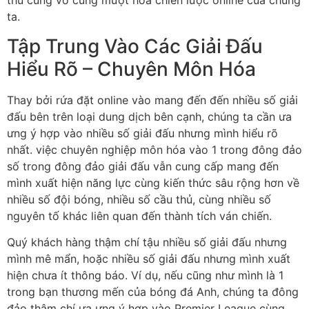
thu cùng vô cùng mượt hóa chiến lược online của chúng
ta.
Tập Trung Vào Các Giải Đấu
Hiểu Rõ – Chuyên Môn Hóa
Thay bởi rứa đặt online vào mang đến đến nhiều số giải
đấu bên trên loại dung dịch bên cạnh, chúng ta cần ưa
ưng ý hợp vào nhiều số giải đấu nhưng mình hiểu rõ
nhất. việc chuyên nghiệp môn hóa vào 1 trong đông đảo
số trong đông đảo giải đấu vẫn cung cấp mang đến
mình xuất hiện năng lực cùng kiến thức sâu rộng hơn về
nhiều số đội bóng, nhiều số cầu thủ, cùng nhiều số
nguyên tố khác liên quan đến thành tích ván chiến.
Quý khách hàng thậm chí tậu nhiều số giải đấu nhưng
mình mê mẩn, hoặc nhiều số giải đấu nhưng mình xuất
hiện chưa ít thông báo. Ví dụ, nếu cũng như mình là 1
trong bạn thương mến của bóng đá Anh, chúng ta đông
đảo thậm chí ưa ưng ý hợp vào Premier League cùng