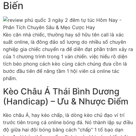
Biến
Kèo căn nhà chiếc, thường hay sở hữu tên call là xác
suất online, là đông đảo số lượng do nhiều số chuyên
nghiệp gia chiếc chuyển ra để diễn đạt phần trăm xảy ra
của 1 chương trình trong 1 ván chiến. việc hiểu rõ diện
tích béo phong cách kèo cùng cách chúng đưa cồn là
bước đầu tiên để nâng tầm 1 hội viên cá online tác
phẩm.
Kèo Châu Á Thái Bình Dương
(Handicap) – Ưu & Nhược Điểm
Kèo châu Á, hay kèo chấp, là dòng kèo chủ đạo ví trí
trước tiên trong cá online bóng đá. Nó thành lập sự điều
độ giữa hai đội bóng bằng cách “chấp” 1 tổ bạo dạn