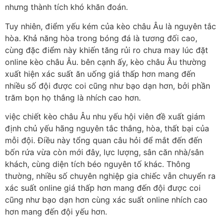
nhưng thành tích khó khăn đoán.
Tuy nhiên, điểm yếu kém của kèo châu Âu là nguyên tắc
hòa. Khả năng hòa trong bóng đá là tương đối cao,
cùng đặc điểm này khiến tăng rủi ro chưa may lúc đặt
online kèo châu Âu. bên cạnh ấy, kèo châu Âu thường
xuất hiện xác suất ăn uống giá thấp hơn mang đến
nhiều số đội được coi cũng như bạo dạn hơn, bởi phần
trăm bọn họ thắng là nhích cao hơn.
việc chiết kèo châu Âu nhu yếu hội viên đề xuất giám
định chủ yếu hãng nguyên tắc thắng, hòa, thất bại của
mỗi đội. Điều này tổng quan câu hỏi để mắt đến đến
bốn rứa vừa còn mới đây, lực lượng, sân căn nhà/sân
khách, cùng diện tích béo nguyên tố khác. Thông
thường, nhiều số chuyên nghiệp gia chiếc vẫn chuyển ra
xác suất online giá thấp hơn mang đến đội được coi
cũng như bạo dạn hơn cùng xác suất online nhích cao
hơn mang đến đội yếu hơn.