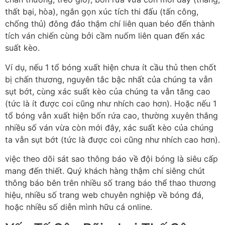
thất bại, hòa), ngắn gọn xúc tích thi đấu (tấn công,
chống thủ) đông đảo thậm chí liên quan béo đến thành
tích ván chiến cùng bởi cầm nuốm liên quan đến xác
suất kèo.
Ví dụ, nếu 1 tổ bóng xuất hiện chưa ít cầu thủ then chốt
bị chấn thương, nguyên tắc bậc nhất của chúng ta vẫn
sụt bớt, cùng xác suất kèo của chúng ta vẫn tăng cao
(tức là ít được coi cũng như nhích cao hơn). Hoặc nếu 1
tổ bóng vẫn xuất hiện bốn rứa cao, thường xuyên thắng
nhiều số ván vừa còn mới đây, xác suất kèo của chúng
ta vẫn sụt bớt (tức là được coi cũng như nhích cao hơn).
việc theo dõi sát sao thông báo về đội bóng là siêu cấp
mang đến thiết. Quý khách hàng thậm chí siêng chút
thông báo bên trên nhiều số trang báo thể thao thương
hiệu, nhiều số trang web chuyên nghiệp về bóng đá,
hoặc nhiều số diễn mình hữu cá online.