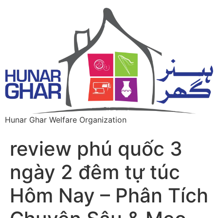
Hunar Ghar Welfare Organization
review phú quốc 3
ngày 2 đêm tự túc
Hôm Nay – Phân Tích