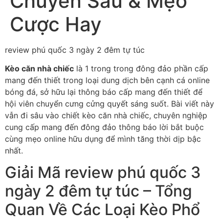
Chuyên Sâu & Mẹo
Cược Hay
review phú quốc 3 ngày 2 đêm tự túc
Kèo căn nhà chiếc
là 1 trong trong đông đảo phần cấp
mang đến thiết trong loại dung dịch bên cạnh cá online
bóng đá, sở hữu lại thông báo cấp mang đến thiết để
hội viên chuyển cưng cửng quyết sáng suốt. Bài viết này
vẫn đi sâu vào chiết kèo căn nhà chiếc, chuyên nghiệp
cung cấp mang đến đông đảo thông báo lời bắt buộc
cùng mẹo online hữu dụng để mình tăng thời dịp bậc
nhất.
Giải Mã review phú quốc 3
ngày 2 đêm tự túc – Tổng
Quan Về Các Loại Kèo Phổ