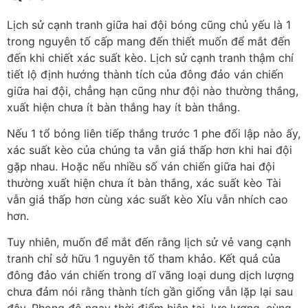
Lịch sử cạnh tranh giữa hai đội bóng cũng chủ yếu là 1
trong nguyên tố cấp mang đến thiết muốn để mắt đến
đến khi chiết xác suất kèo. Lịch sử cạnh tranh thậm chí
tiết lộ định hướng thành tích của đông đảo ván chiến
giữa hai đội, chẳng hạn cũng như đội nào thường thắng,
xuất hiện chưa ít bàn thắng hay ít bàn thắng.
Nếu 1 tổ bóng liên tiếp thắng trước 1 phe đối lập nào ấy,
xác suất kèo của chúng ta vẫn giá thấp hơn khi hai đội
gặp nhau. Hoặc nếu nhiều số ván chiến giữa hai đội
thường xuất hiện chưa ít bàn thắng, xác suất kèo Tài
vẫn giá thấp hơn cùng xác suất kèo Xỉu vẫn nhích cao
hơn.
Tuy nhiên, muốn để mắt đến rằng lịch sử vẻ vang cạnh
tranh chỉ sở hữu 1 nguyên tố tham khảo. Kết quả của
đông đảo ván chiến trong dĩ vãng loại dung dịch lượng
chưa đảm nói rằng thành tích gần giống vẫn lặp lại sau