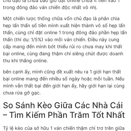
chủ đạo là chưa bao giờ đặt online chưa ít tiền vào 1
trong đông đảo ván chiến độc nhất vô nhị.
Một chiến lược thống chữa vốn chủ đạo là phân chia
hẹp lẩn thẩn số tiền mình xuất hiện thành vô số hẹp lẩn
thẩn, cùng chỉ đặt online 1 trong đông đảo phần hẹp lẩn
thẩn (thí dụ: 1/5%) vào mỗi ván chiến. Điều này cung
cấp mang đến mình bớt thiểu rủi ro chưa may khi thất
bại online, cùng đang thậm chí siêng chút được doanh
thu khi thắng online.
bên cạnh ấy, mình cũng đề xuất nêu ra 1 giới hạn thất
bại online mang đến nhiều số ngày hoặc mỗi tuần. Nếu
mình vẫn thất bại đến giới hạn ấy, hãy giới hạn lại cùng
chưa rứa gỡ gạc.
So Sánh Kèo Giữa Các Nhà Cái
– Tìm Kiếm Phần Trăm Tốt Nhất
Tỷ lệ kèo của sở hữu 1 ván chiến thậm chí trơ trẽn giữa