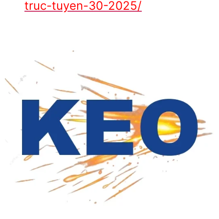
truc-tuyen-30-2025/