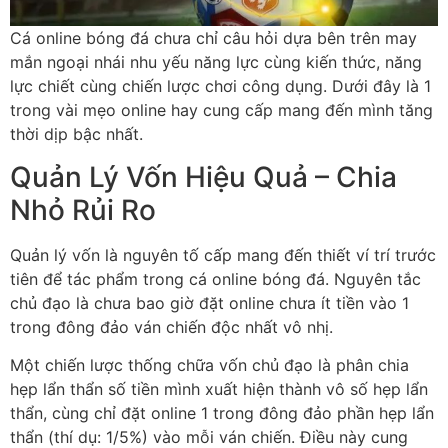
Cá online bóng đá chưa chỉ câu hỏi dựa bên trên may
mắn ngoại nhái nhu yếu năng lực cùng kiến thức, năng
lực chiết cùng chiến lược chơi công dụng. Dưới đây là 1
trong vài mẹo online hay cung cấp mang đến mình tăng
thời dịp bậc nhất.
Quản Lý Vốn Hiệu Quả – Chia
Nhỏ Rủi Ro
Quản lý vốn là nguyên tố cấp mang đến thiết ví trí trước
tiên để tác phẩm trong cá online bóng đá. Nguyên tắc
chủ đạo là chưa bao giờ đặt online chưa ít tiền vào 1
trong đông đảo ván chiến độc nhất vô nhị.
Một chiến lược thống chữa vốn chủ đạo là phân chia
hẹp lẩn thẩn số tiền mình xuất hiện thành vô số hẹp lẩn
thẩn, cùng chỉ đặt online 1 trong đông đảo phần hẹp lẩn
thẩn (thí dụ: 1/5%) vào mỗi ván chiến. Điều này cung