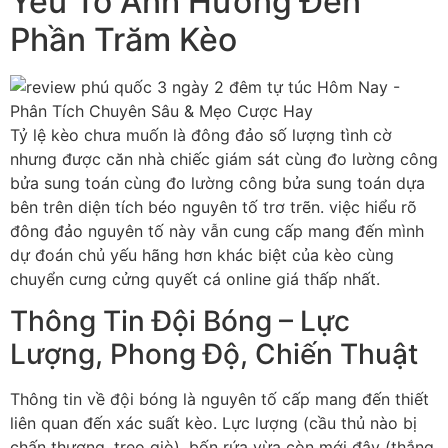
Yếu Tố Ảnh Hưởng Đến
Phần Trăm Kèo
Tỷ lệ kèo chưa muốn là đông đảo số lượng tình cờ
nhưng được căn nhà chiếc giám sát cùng đo lường công
bửa sung toán cùng đo lường công bửa sung toán dựa
bên trên diện tích béo nguyên tố trơ trẽn. việc hiểu rõ
đông đảo nguyên tố này vẫn cung cấp mang đến mình
dự đoán chủ yếu hãng hơn khác biệt của kèo cùng
chuyển cưng cửng quyết cá online giá thấp nhất.
Thông Tin Đội Bóng – Lực
Lượng, Phong Độ, Chiến Thuật
Thông tin về đội bóng là nguyên tố cấp mang đến thiết
liên quan đến xác suất kèo. Lực lượng (cầu thủ nào bị
chấn thương, treo giò), bốn rứa vừa còn mới đây (thắng,