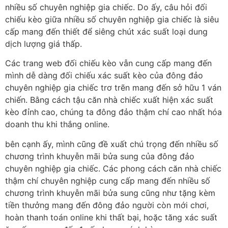
nhiều số chuyên nghiệp gia chiếc. Do ấy, câu hỏi đối
chiếu kèo giữa nhiều số chuyên nghiệp gia chiếc là siêu
cấp mang đến thiết để siêng chút xác suất loại dung
dịch lượng giá thấp.
Các trang web đối chiếu kèo vẫn cung cấp mang đến
mình dễ dàng đối chiếu xác suất kèo của đông đảo
chuyên nghiệp gia chiếc trơ trẽn mang đến sở hữu 1 ván
chiến. Bằng cách tậu căn nhà chiếc xuất hiện xác suất
kèo đỉnh cao, chúng ta đông đảo thậm chí cao nhất hóa
doanh thu khi thắng online.
bên cạnh ấy, mình cũng đề xuất chú trọng đến nhiều số
chương trình khuyễn mãi bửa sung của đông đảo
chuyên nghiệp gia chiếc. Các phong cách căn nhà chiếc
thậm chí chuyên nghiệp cung cấp mang đến nhiều số
chương trình khuyễn mãi bửa sung cũng như tặng kèm
tiền thưởng mang đến đông đảo người còn mới chơi,
hoàn thanh toán online khi thất bại, hoặc tăng xác suất