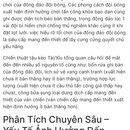
chơi của đông đảo đội bóng. Các phong cách đội bóng
xuất hiện định hướng chơi tấn công khỏe bạo dạn cùng
ghi được diện tích béo bàn thắng, trong đông đảo lúc 1
vài đội bí hiểm chơi chống thủ nghiêm khắc cùng ít khi
đặt lọt lưới. việc hiểu rõ lối chơi của đông đảo đội bóng
là siêu cấp mang đến thiết để lấy cưng cửng quyết chủ
yếu hãng.
Chiến thuật tậu kèo Tài/Xỉu tổng quan câu hỏi để mắt
đến đến nhiều số nguyên tố cũng như: bốn rứa ghi bàn
của đông đảo đội, lịch sử vẻ vang cạnh tranh (xuất hiện
chưa ít bàn thắng hay ít bàn thắng), trường hợp lực
lượng (xuất hiện chưa ít cầu thủ tấn công giá thấp hay
chưa), công bửa sung loại dung dịch cấp mang đến
thiết của ván chiến (ván chiến cấp mang đến thiết xuất
hiện định hướng ít bàn thắng hơn).
Phân Tích Chuyên Sâu –