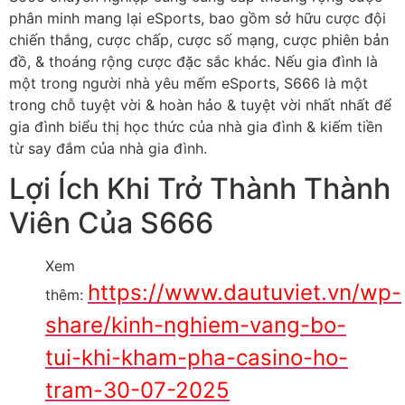
phân minh mang lại eSports, bao gồm sở hữu cược đội
chiến thắng, cược chấp, cược số mạng, cược phiên bản
đồ, & thoáng rộng cược đặc sắc khác. Nếu gia đình là
một trong người nhà yêu mếm eSports, S666 là một
trong chỗ tuyệt vời & hoàn hảo & tuyệt vời nhất nhất để
gia đình biểu thị học thức của nhà gia đình & kiếm tiền
từ say đắm của nhà gia đình.
Lợi Ích Khi Trở Thành Thành
Viên Của S666
Xem
https://www.dautuviet.vn/wp-
thêm:
share/kinh-nghiem-vang-bo-
tui-khi-kham-pha-casino-ho-
tram-30-07-2025