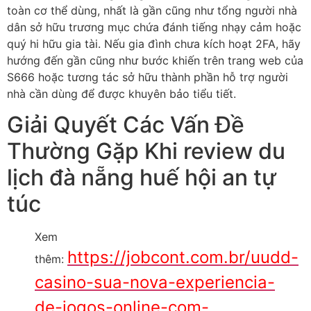
toàn cơ thể dùng, nhất là gần cũng như tổng người nhà
dân sở hữu trương mục chứa đánh tiếng nhạy cảm hoặc
quý hi hữu gia tài. Nếu gia đình chưa kích hoạt 2FA, hãy
hướng đến gần cũng như bước khiến trên trang web của
S666 hoặc tương tác sở hữu thành phần hỗ trợ người
nhà cần dùng để được khuyên bảo tiểu tiết.
Giải Quyết Các Vấn Đề
Thường Gặp Khi review du
lịch đà nẵng huế hội an tự
túc
Xem
https://jobcont.com.br/uudd-
thêm:
casino-sua-nova-experiencia-
de-jogos-online-com-