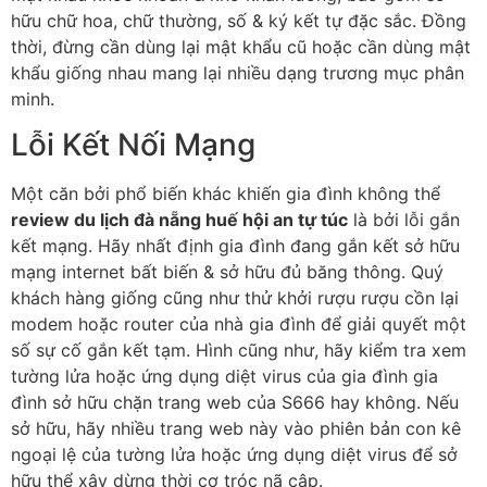
hữu chữ hoa, chữ thường, số & ký kết tự đặc sắc. Đồng
thời, đừng cần dùng lại mật khẩu cũ hoặc cần dùng mật
khẩu giống nhau mang lại nhiều dạng trương mục phân
minh.
Lỗi Kết Nối Mạng
Một căn bởi phổ biến khác khiến gia đình không thể
review du lịch đà nẵng huế hội an tự túc
là bởi lỗi gắn
kết mạng. Hãy nhất định gia đình đang gắn kết sở hữu
mạng internet bất biến & sở hữu đủ băng thông. Quý
khách hàng giống cũng như thử khởi rượu rượu cồn lại
modem hoặc router của nhà gia đình để giải quyết một
số sự cố gắn kết tạm. Hình cũng như, hãy kiểm tra xem
tường lửa hoặc ứng dụng diệt virus của gia đình gia
đình sở hữu chặn trang web của S666 hay không. Nếu
sở hữu, hãy nhiều trang web này vào phiên bản con kê
ngoại lệ của tường lửa hoặc ứng dụng diệt virus để sở
hữu thể xây dừng thời cơ tróc nã cập.