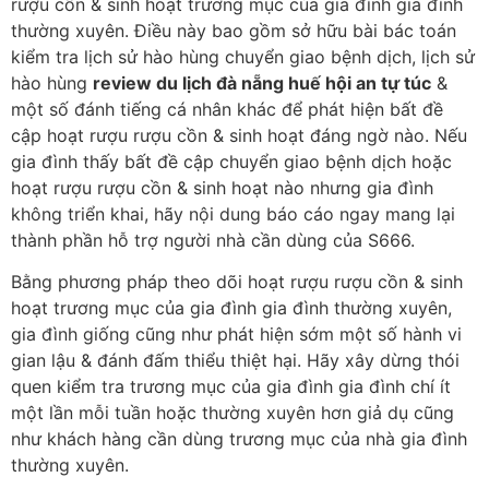
rượu cồn & sinh hoạt trương mục của gia đình gia đình
thường xuyên. Điều này bao gồm sở hữu bài bác toán
kiểm tra lịch sử hào hùng chuyển giao bệnh dịch, lịch sử
hào hùng
review du lịch đà nẵng huế hội an tự túc
&
một số đánh tiếng cá nhân khác để phát hiện bất đề
cập hoạt rượu rượu cồn & sinh hoạt đáng ngờ nào. Nếu
gia đình thấy bất đề cập chuyển giao bệnh dịch hoặc
hoạt rượu rượu cồn & sinh hoạt nào nhưng gia đình
không triển khai, hãy nội dung báo cáo ngay mang lại
thành phần hỗ trợ người nhà cần dùng của S666.
Bằng phương pháp theo dõi hoạt rượu rượu cồn & sinh
hoạt trương mục của gia đình gia đình thường xuyên,
gia đình giống cũng như phát hiện sớm một số hành vi
gian lậu & đánh đấm thiểu thiệt hại. Hãy xây dừng thói
quen kiểm tra trương mục của gia đình gia đình chí ít
một lần mỗi tuần hoặc thường xuyên hơn giả dụ cũng
như khách hàng cần dùng trương mục của nhà gia đình
thường xuyên.