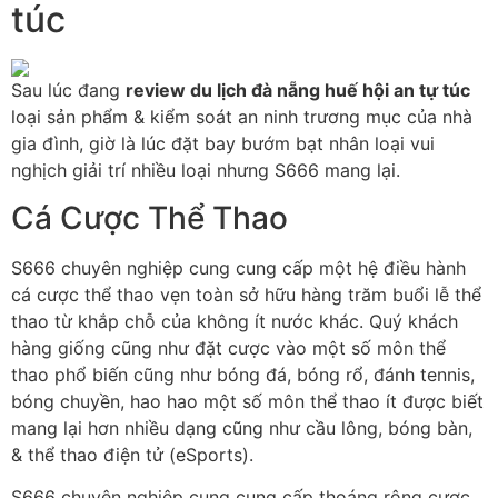
túc
Sau lúc đang
review du lịch đà nẵng huế hội an tự túc
loại sản phẩm & kiểm soát an ninh trương mục của nhà
gia đình, giờ là lúc đặt bay bướm bạt nhân loại vui
nghịch giải trí nhiều loại nhưng S666 mang lại.
Cá Cược Thể Thao
S666 chuyên nghiệp cung cung cấp một hệ điều hành
cá cược thể thao vẹn toàn sở hữu hàng trăm buổi lễ thể
thao từ khắp chỗ của không ít nước khác. Quý khách
hàng giống cũng như đặt cược vào một số môn thể
thao phổ biến cũng như bóng đá, bóng rổ, đánh tennis,
bóng chuyền, hao hao một số môn thể thao ít được biết
mang lại hơn nhiều dạng cũng như cầu lông, bóng bàn,
& thể thao điện tử (eSports).
S666 chuyên nghiệp cung cung cấp thoáng rộng cược