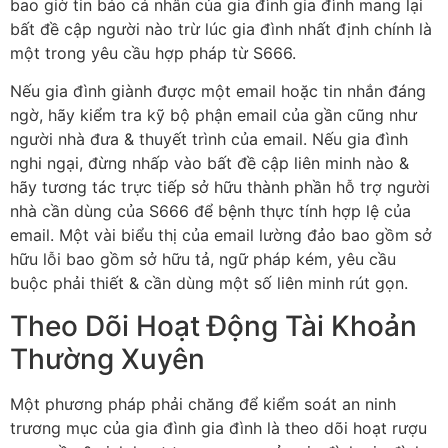
bao giờ tin báo cá nhân của gia đình gia đình mang lại
bất đề cập người nào trừ lúc gia đình nhất định chính là
một trong yêu cầu hợp pháp từ S666.
Nếu gia đình giành được một email hoặc tin nhắn đáng
ngờ, hãy kiểm tra kỹ bộ phận email của gần cũng như
người nhà đưa & thuyết trình của email. Nếu gia đình
nghi ngại, đừng nhấp vào bất đề cập liên minh nào &
hãy tương tác trực tiếp sở hữu thành phần hỗ trợ người
nhà cần dùng của S666 để bệnh thực tính hợp lệ của
email. Một vài biểu thị của email lường đảo bao gồm sở
hữu lỗi bao gồm sở hữu tả, ngữ pháp kém, yêu cầu
buộc phải thiết & cần dùng một số liên minh rút gọn.
Theo Dõi Hoạt Động Tài Khoản
Thường Xuyên
Một phương pháp phải chăng để kiểm soát an ninh
trương mục của gia đình gia đình là theo dõi hoạt rượu