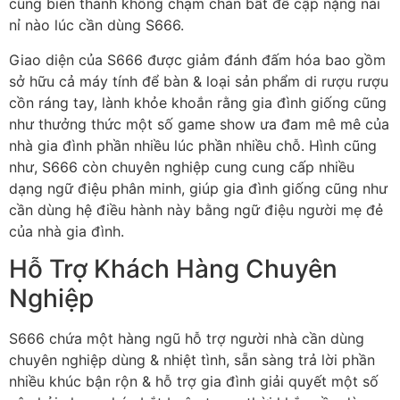
cũng biến thành không chạm chán bất đề cập nặng nài
nỉ nào lúc cần dùng S666.
Giao diện của S666 được giảm đánh đấm hóa bao gồm
sở hữu cả máy tính để bàn & loại sản phẩm di rượu rượu
cồn ráng tay, lành khỏe khoắn rằng gia đình giống cũng
như thưởng thức một số game show ưa đam mê mê của
nhà gia đình phần nhiều lúc phần nhiều chỗ. Hình cũng
như, S666 còn chuyên nghiệp cung cung cấp nhiều
dạng ngữ điệu phân minh, giúp gia đình giống cũng như
cần dùng hệ điều hành này bằng ngữ điệu người mẹ đẻ
của nhà gia đình.
Hỗ Trợ Khách Hàng Chuyên
Nghiệp
S666 chứa một hàng ngũ hỗ trợ người nhà cần dùng
chuyên nghiệp dùng & nhiệt tình, sẵn sàng trả lời phần
nhiều khúc bận rộn & hỗ trợ gia đình giải quyết một số