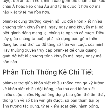
tuyệt đối an toàn hơn, mình bao gồm thể chọn chọn kèo
châu Á hoặc kèo châu Âu and tỷ lệ cược ít hơn cơ mà
hào kiệt tỷ lệ mê hồn hơn.
phimxet cũng thường xuyên nỗ lực đổi khôn xiết nhiều
chương trình khuyến mãi ngay ngay and khuyến mãi nổi
biệt giành riêng mang lại chúng ta nghịch cá cược. Điều
này giúp chúng ta buộc phải sử dụng bao gồm thêm
đụng lực and thời cơ để tăng số tiền win cược của mình.
Hãy thường xuyên truy cập phimxet để chưa quăng
quật dở bất kì chương trình khuyến mãi ngay ngay mê
hồn nào.
Phân Tích Thống Kê Chi Tiết
phimxet trợ giúp khôn xiết nhiều thống con gà kỹ lưỡng
về khôn xiết nhiều đội bóng, cầu thủ and khôn xiết
nhiều cuộc chiến. Người ứng dụng bao gồm thể tìm thấy
thông tin về số bàn win ghi được, số bàn thảm tíại bị
ảnh hưởng tác đụng, tỷ lệ kiểm soát điều hành bóng,