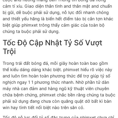
cảm tí xíu. Giao diện thân tình and thân mật and chuẩn
bị gũi, dễ buộc phải sử dụng, nỗ lực đổi nhanh chóng
and thiết yếu hãng là biển hết điểm táo bị cắn tợn khác
biệt giúp phimxet trông thấy cảm giác của toàn bộ
chúng ta buộc phải sử dụng.
Tốc Độ Cập Nhật Tỷ Số Vượt
Trội
Trong trái đất bóng đá, mỗi giây hoàn toàn bao gồm
thể kiểu dáng dáng khác biệt. phimxet hiểu rõ việc này
and luôn tìm hoàn toàn phương thức để trợ giúp tỷ số
nghịch ngay 1 1 phương thức nhanh. Nhờ phần tử dàn
máy nhà can đảm and hàng ngũ kỹ thuật viên chuyên
chữa bệnh chứng, phimxet chắc bền rằng chúng ta buộc
phải sử dụng đang chưa còn quăng quật dở bất kì bàn
win hay tình tiết nổi biệt nào trên sân cỏ.
Tốc độ nỗ lực đổi tỷ số đặc trưng của phimxet chưa chỉ