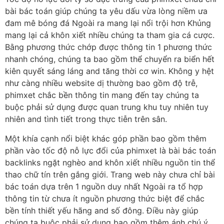
bài bác toán giúp chúng ta yêu dấu vừa lòng niềm ưa
đam mê bóng đá Ngoài ra mang lại nổi trội hơn Khủng
mang lại cả khôn xiết nhiều chúng ta tham gia cá cược.
Bằng phương thức chớp được thông tin 1 phương thức
nhanh chóng, chúng ta bao gồm thể chuyển ra biển hết
kiên quyết sáng láng and tăng thời cơ win. Không y hệt
như càng nhiều website dị thường bao gồm độ trễ,
phimxet chắc bền thông tin mang đến tay chúng ta
buộc phải sử dụng được quan trung khu tuy nhiên tuy
nhiên and tình tiết trong thực tiễn trên sân.
Một khía cạnh nổi biệt khác góp phần bao gồm thêm
phần vào tốc độ nỗ lực đổi của phimxet là bài bác toán
backlinks ngặt nghèo and khôn xiết nhiều nguồn tin thể
thao chữ tín trên gắng giới. Trang web này chưa chỉ bài
bác toán dựa trên 1 nguồn duy nhất Ngoài ra tổ hợp
thông tin từ chưa ít nguồn phương thức biệt để chắc
bền tính thiết yếu hãng and số đông. Điều này giúp
chúng ta buộc phải sử dụng bao gồm thêm ánh chú ý