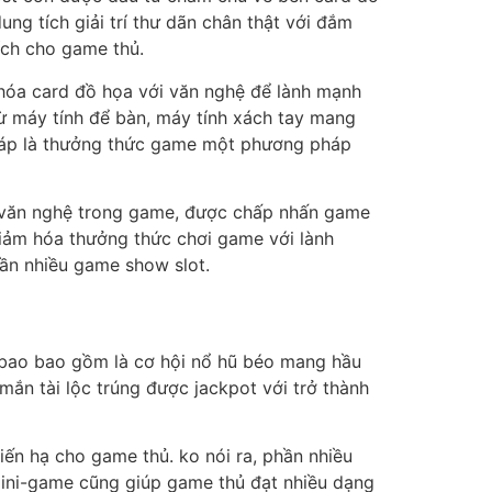
ng tích giải trí thư dãn chân thật với đắm
ích cho game thủ.
 hóa card đồ họa với văn nghệ để lành mạnh
 máy tính để bàn, máy tính xách tay mang
 cáp là thưởng thức game một phương pháp
ới văn nghệ trong game, được chấp nhấn game
giảm hóa thưởng thức chơi game với lành
hần nhiều game show slot.
 bao bao gồm là cơ hội nổ hũ béo mang hầu
mắn tài lộc trúng được jackpot với trở thành
ến hạ cho game thủ. ko nói ra, phần nhiều
 mini-game cũng giúp game thủ đạt nhiều dạng