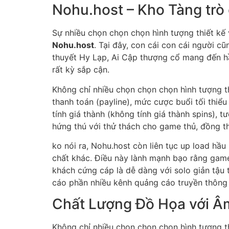
Nohu.host – Kho Tàng trò 
Sự nhiều chọn chọn chọn hình tượng thiết kế
Nohu.host
. Tại đây, con cái con cái người 
thuyết Hy Lạp, Ai Cập thượng cổ mang đến hầu
rất kỳ sắp cận.
Không chỉ nhiều chọn chọn chọn hình tượng th
thanh toán (payline), mức cược buổi tối thiể
tính giá thành (không tính giá thành spins), 
hứng thú với thử thách cho game thủ, đồng thờ
ko nói ra, Nohu.host còn liên tục up load hầ
chất khác. Điều này lành mạnh bạo rằng game
khách cứng cáp là dễ dàng với solo giản tậu
cáo phần nhiều kênh quảng cáo truyền thông 
Chất Lượng Đồ Họa với Â
Không chỉ nhiều chọn chọn chọn hình tượng t