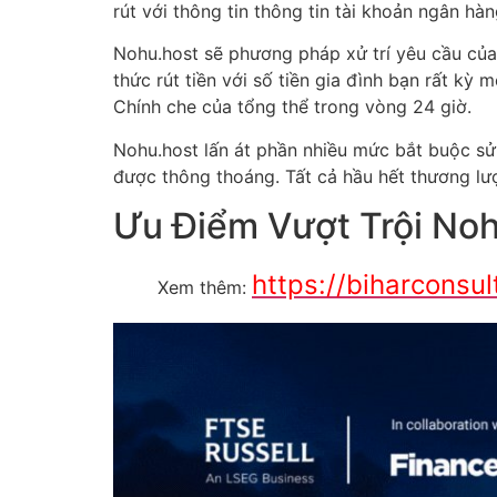
rút với thông tin thông tin tài khoản ngân hà
Nohu.host sẽ phương pháp xử trí yêu cầu của
thức rút tiền với số tiền gia đình bạn rất kỳ
Chính che của tổng thể trong vòng 24 giờ.
Nohu.host lấn át phần nhiều mức bắt buộc sử
được thông thoáng. Tất cả hầu hết thương l
Ưu Điểm Vượt Trội Noh
https://biharconsul
Xem thêm: