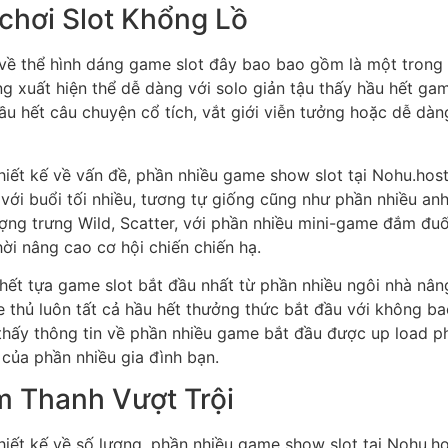
chơi Slot Khổng Lồ
 về thể hình dáng game slot đây bao bao gồm là một trong
cũng xuất hiện thể dễ dàng với solo giản tậu thấy hầu hết 
 hết câu chuyện cổ tích, vắt giới viễn tưởng hoặc dễ dàng 
iết kế về vấn đề, phần nhiều game show slot tại Nohu.host
u với buổi tối nhiều, tương tự giống cũng như phần nhiều 
tượng trưng Wild, Scatter, với phần nhiều mini-game đắm đu
i nâng cao cơ hội chiến chiến hạ.
u hết tựa game slot bắt đầu nhất từ phần nhiều ngôi nhà nâ
 thủ luôn tất cả hầu hết thưởng thức bắt đầu với không b
 thấy thông tin về phần nhiều game bắt đầu được up load p
của phần nhiều gia đình bạn.
m Thanh Vượt Trội
hiết kế về số lượng, phần nhiều game show slot tại Nohu.