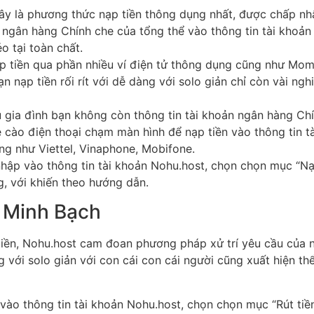
y là phương thức nạp tiền thông dụng nhất, được chấp nh
ản ngân hàng Chính che của tổng thể vào thông tin tài khoả
o tại toàn chất.
 tiền qua phần nhiều ví điện tử thông dụng cũng như Momo
nạp tiền rối rít với dễ dàng với solo giản chỉ còn vài ngh
gia đình bạn không còn thông tin tài khoản ngân hàng Chín
 cào điện thoại chạm màn hình để nạp tiền vào thông tin t
ng như Viettel, Vinaphone, Mobifone.
 nhập vào thông tin tài khoản Nohu.host, chọn chọn mục “N
g, với khiến theo hướng dẫn.
 Minh Bạch
t tiền, Nohu.host cam đoan phương pháp xử trí yêu cầu của
àng với solo giản với con cái con cái người cũng xuất hiện th
vào thông tin tài khoản Nohu.host, chọn chọn mục “Rút tiền”