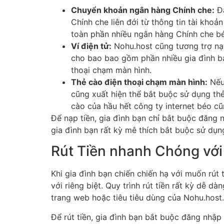
Chuyển khoản ngân hàng Chính che:
Đâ
Chính che liên đới từ thông tin tài kho
toàn phần nhiều ngân hàng Chính che bé
Ví điện tử:
Nohu.host cũng tương trợ nạp
cho bao bao gồm phần nhiều gia đình bạn 
thoại chạm màn hình.
Thẻ cào điện thoại chạm màn hình:
Nếu 
cũng xuất hiện thể bắt buộc sử dụng thẻ
cào của hầu hết công ty internet béo cũ
Để nạp tiền, gia đình bạn chỉ bắt buộc đăng
gia đình bạn rất kỳ mê thích bắt buộc sử dụn
Rút Tiền nhanh Chóng với
Khi gia đình bạn chiến chiến hạ với muốn rú
với riêng biệt. Quy trình rút tiền rất kỳ dễ d
trang web hoặc tiêu tiêu dùng của Nohu.host.
Để rút tiền, gia đình bạn bắt buộc đăng nhập 