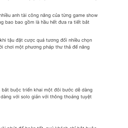
 nhiều anh tài công năng của từng game show
g bao bao gồm là hầu hết đưa ra tiết bắt
khi tậu đặt cược quá tương đối nhiều chọn
với chơi một phương pháp thư thả để nâng
n bắt buộc triển khai một đôi bước dễ dàng
ễ dàng với solo giản với thông thoáng tuyệt