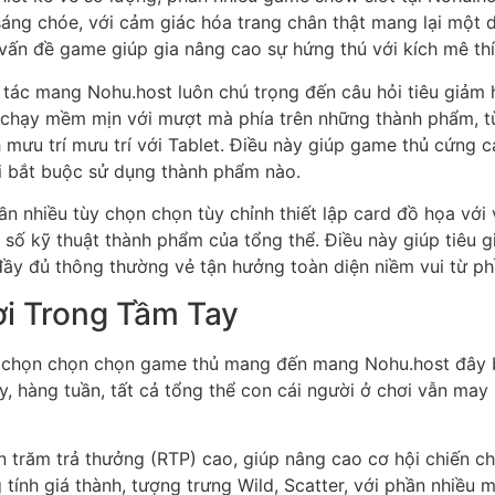
áng chóe, với cảm giác hóa trang chân thật mang lại một du
vấn đề game giúp gia nâng cao sự hứng thú với kích mê th
tác mang Nohu.host luôn chú trọng đến câu hỏi tiêu giảm
chạy mềm mịn với mượt mà phía trên những thành phẩm, từ
 mưu trí mưu trí với Tablet. Điều này giúp game thủ cứng
ới bắt buộc sử dụng thành phẩm nào.
ần nhiều tùy chọn chọn tùy chỉnh thiết lập card đồ họa v
 số kỹ thuật thành phẩm của tổng thể. Điều này giúp tiêu 
đầy đủ thông thường vẻ tận hưởng toàn diện niềm vui từ p
ời Trong Tầm Tay
iều chọn chọn chọn game thủ mang đến mang Nohu.host đây
, hàng tuần, tất cả tổng thể con cái người ở chơi vẫn may 
 trăm trả thưởng (RTP) cao, giúp nâng cao cơ hội chiến chi
tính giá thành, tượng trưng Wild, Scatter, với phần nhiều