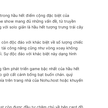
 trong hầu hết điểm cộng đặc biệt của
game show mang đủ những vấn đề, từ truyền
với solo giản là hầu hết tượng trưng trái cây
 còn độc đáo với khác biệt về số lượng chiếc
anh tài công năng cũng như vòng xoay không
ối. Sự độc đáo với khác biệt này dạng hình
ng tầm phát triển game bậc nhất của hầu hết
ao giờ cất cánh bổng bạt buốn chán. quý
hía trên trang nhà của Nohu.host hoặc khuyến
host còn được đầu tư chăm chú về bên card đồ