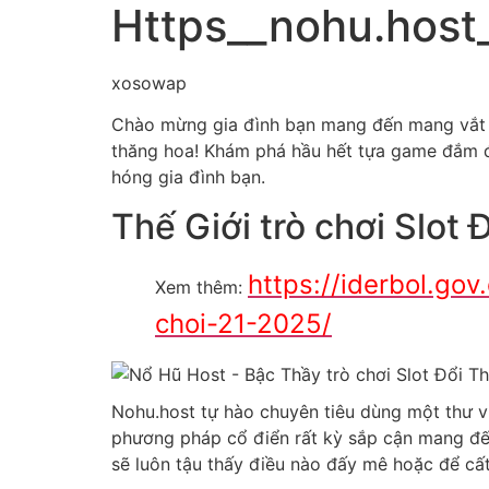
Https__nohu.host
xosowap
Chào mừng gia đình bạn mang đến mang vắt gi
thăng hoa! Khám phá hầu hết tựa game đắm đ
hóng gia đình bạn.
Thế Giới trò chơi Slot
https://iderbol.go
Xem thêm:
choi-21-2025/
Nohu.host tự hào chuyên tiêu dùng một thư v
phương pháp cổ điển rất kỳ sắp cận mang đế
sẽ luôn tậu thấy điều nào đấy mê hoặc để cấ