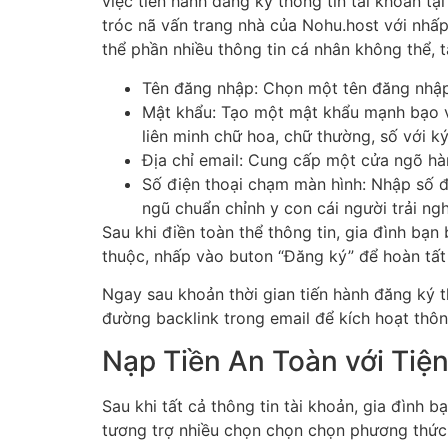
việc tiến hành đăng ký thông tin tài khoản tạ
tróc nã vấn trang nhà của Nohu.host với nhấ
thể phần nhiều thông tin cá nhân không thể, t
Tên đăng nhập: Chọn một tên đăng nhập
Mật khẩu: Tạo một mật khẩu mạnh bạo v
liên minh chữ hoa, chữ thường, số với k
Địa chỉ email: Cung cấp một cửa ngõ hàn
Số điện thoại chạm màn hình: Nhập số đ
ngũ chuẩn chỉnh y con cái người trải ng
Sau khi điền toàn thể thông tin, gia đình b
thuộc, nhấp vào buton “Đăng ký” để hoàn tất 
Ngay sau khoản thời gian tiến hành đăng ký t
đường backlink trong email để kích hoạt thôn
Nạp Tiền An Toàn với Tiện
Sau khi tất cả thông tin tài khoản, gia đình 
tương trợ nhiều chọn chọn chọn phương thức 