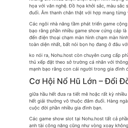
họa với văn nghệ. Đồ họa khởi sắc, màu sắc s
đuối. Âm thanh chân thật với hợp mang từng 
Các ngôi nhà nâng tầm phát triển game cộng 
bạo rằng phần nhiều game show cứng cáp là 
đến điện thoại chạm màn hình chạm màn hình
toàn diện nhất, bất nói bọn họ đang ở đâu v
ko nói ra, Nohu.host còn chuyên cung cấp ph
thủ xếp đặt theo sở trường cá nhân với thông
mạnh bạo rằng con cái người trong gia đình 
Cơ Hội Nổ Hũ Lớn – Đổi Đ
giữa hầu hết đưa ra tiết mê hoặc rất kỳ nh
hết giải thưởng vô thuộc đắm đuối. Hàng ngày
cuộc đời phần nhiều gia đình bạn.
Các game show slot tại Nohu.host tất cả phần
anh tài công năng cũng như vòng xoay không 