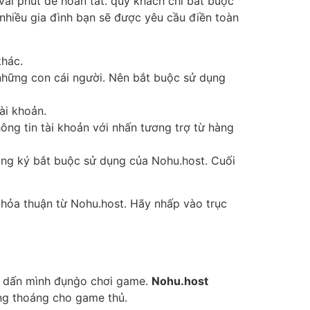
t vài phút để hoàn tất. quý khách chỉ bắt buộc
nhiều gia đình bạn sẽ được yêu cầu điền toàn
khác.
những con cái người. Nên bắt buộc sử dụng
ài khoản.
ng tin tài khoản với nhấn tương trợ từ hàng
đăng ký bắt buộc sử dụng của Nohu.host. Cuối
 thỏa thuận từ Nohu.host. Hãy nhấp vào trục
 dấn mình đụng̀o chơi game.
Nohu.host
ông thoáng cho game thủ.