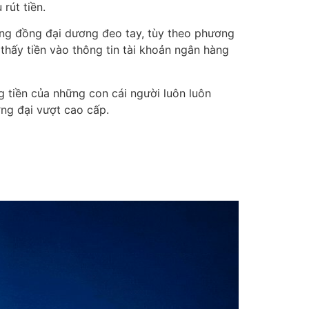
rút tiền.
ếng đồng đại dương đeo tay, tùy theo phương
 thấy tiền vào thông tin tài khoản ngân hàng
 tiền của những con cái người luôn luôn
ng đại vượt cao cấp.