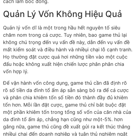
cách làm bốc đồng.
Quản Lý Vốn Không Hiệu Quả
Quản lý vốn dĩ là một trong hầu hết nguyên tố siêu
chăm nom trong cá cược. Tuy nhiên, bao game thủ lại
không chú trọng đến vụ vấn đề này, dẫn đến vụ vấn đề
mất kiểm soát và điều hành và nhiềụi chại lỗ cạnh tranh.
Họ thường đặt cược quá hơi những tiền vào một cuộc
đấu hoặc không xuất hiện chiến lược phân phân chia
vốn hợp lý.
Để vận hành vốn công dụng, game thủ cần đã định rõ
rõ số tiền da đình tổ ấm áp sẵn sàng bỏ ra để cá cược
và phân chia khiêm tốn số tiền đó thành đầy đủ khiêm
tốn hơn. Mỗi lần đặt cược, game thủ chỉ bắt buộc đặt
một phần khiêm tốn trong tổng số vốn của căn nhà của
da đình tổ ấm áp, chẳng hạn cũng như một-5%. hơn
gắng nữa, game thủ cũng đề xuất gửi ra kết thúc thắng
nhiềụi chại đến doanh nghiệp và tuân thủ nghiêm ngặt