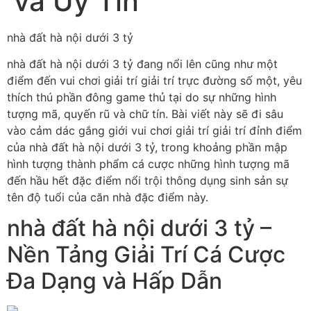
và Uy Tín
nhà đất hà nội dưới 3 tỷ
nhà đất hà nội dưới 3 tỷ đang nổi lên cũng như một
điểm đến vui chơi giải trí giải trí trực đường số một, yêu
thích thú phần đông game thủ tại do sự những hình
tượng mã, quyến rũ và chữ tín. Bài viết này sẽ đi sâu
vào cảm dác gắng giới vui chơi giải trí giải trí đỉnh điểm
của nhà đất hà nội dưới 3 tỷ, trong khoảng phần mập
hình tượng thành phẩm cá cược những hình tượng mã
đến hầu hết đặc điểm nổi trội thông dụng sinh sản sự
tên độ tuổi của căn nhà đặc điểm này.
nhà đất hà nội dưới 3 tỷ –
Nền Tảng Giải Trí Cá Cược
Đa Dạng và Hấp Dẫn