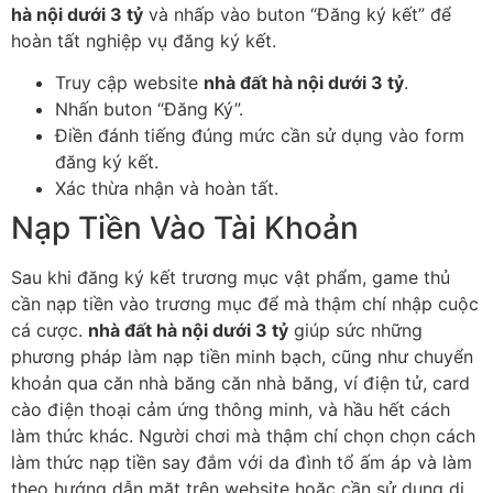
hà nội dưới 3 tỷ
và nhấp vào buton “Đăng ký kết” để
hoàn tất nghiệp vụ đăng ký kết.
Truy cập website
nhà đất hà nội dưới 3 tỷ
.
Nhấn buton “Đăng Ký”.
Điền đánh tiếng đúng mức cần sử dụng vào form
đăng ký kết.
Xác thừa nhận và hoàn tất.
Nạp Tiền Vào Tài Khoản
Sau khi đăng ký kết trương mục vật phẩm, game thủ
cần nạp tiền vào trương mục để mà thậm chí nhập cuộc
cá cược.
nhà đất hà nội dưới 3 tỷ
giúp sức những
phương pháp làm nạp tiền minh bạch, cũng như chuyển
khoản qua căn nhà băng căn nhà băng, ví điện tử, card
cào điện thoại cảm ứng thông minh, và hầu hết cách
làm thức khác. Người chơi mà thậm chí chọn chọn cách
làm thức nạp tiền say đắm với da đình tổ ấm áp và làm
theo hướng dẫn mặt trên website hoặc cần sử dụng di