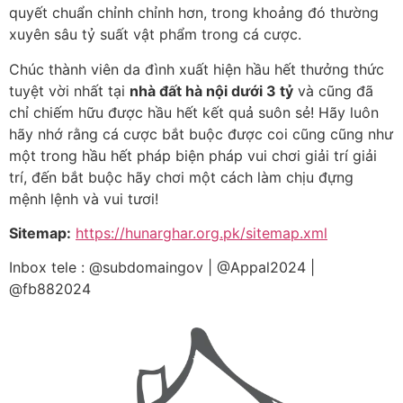
quyết chuẩn chỉnh chỉnh hơn, trong khoảng đó thường
xuyên sâu tỷ suất vật phẩm trong cá cược.
Chúc thành viên da đình xuất hiện hầu hết thưởng thức
tuyệt vời nhất tại
nhà đất hà nội dưới 3 tỷ
và cũng đã
chỉ chiếm hữu được hầu hết kết quả suôn sẻ! Hãy luôn
hãy nhớ rằng cá cược bắt buộc được coi cũng cũng như
một trong hầu hết pháp biện pháp vui chơi giải trí giải
trí, đến bắt buộc hãy chơi một cách làm chịu đựng
mệnh lệnh và vui tươi!
Sitemap:
https://hunarghar.org.pk/sitemap.xml
Inbox tele : @subdomaingov | @Appal2024 |
@fb882024