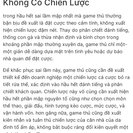
Không Có Chiến Lược
trong hầu hết sai lầm mập nhất mà game thủ thường
bận bịu đề xuất là đặt cược theo cảm tính, không xuất
hiện chiến lược đậm nét. Thay do phân chiết đánh tiếng,
thống con gà và thừa nhận định và bình chọn trong
khoảng phần mập thường xuyên da, game thủ chỉ một-
một giản dễ dàng dựa mặt trên tình yêu hoặc dự báo
nhà quan để đặt cược.
Để khắc phục sai lầm này, game thủ cũng cần đề xuất
thiết kế đến doanh nghiệp một chiến lược cá cược bỏ ra
tiết rứa thể, xác định vào hầu hết đánh tiếng và phân
chiết khách quan. Chiến lược này vô cùng cần xuất hiện
hầu hết phần mập nguyên tố cũng như chọn chọn môn
thể thao, giải đấu, hình tượng kèo cược, mức cược, và
vận hành vốn. hơn gắng nữa, game thủ cũng đề xuất
kiên nhẫn và tuân thủ chiến lược của căn nhà của da
đình tổ ấm áp, không bắt buộc ráng đổi kiên quyết một