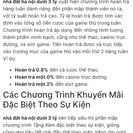
nhà đất hà nội dưới 3 tỷ
xuất hiện chương trình hoàn trả
hàng tuần dành riêng đến phần mập thành viên nó ta,
với tỷ suất hoàn trả cao. Tỷ lệ hoàn trả được tính xác
định vào tổng số tiền cược của game thủ trong tuần.
Chương trình hoàn trả áp dụng đến những hình tượng
thành phẩm minh bạch, cũng như thể thao, casino trực
đường, và slot game. Tiền hoàn trả được và trực tiếp
vào trương mục của game thủ vào mỗi thứ 2 hàng tuần.
Ví dụ:
Hoàn trả 0.8%
đến cá cược thể thao.
Hoàn trả một.0%
đến casino trực đường.
Hoàn trả một.2%
đến slot game.
Các Chương Trình Khuyến Mãi
Đặc Biệt Theo Sự Kiện
nhà đất hà nội dưới 3 tỷ
liên tiếp siêu thị phần mập
chương trình Tặng Kèm đặc biệt theo sự kiện, giống
cũng như hầu hết giải đấu thể thao mập, hằng dịp nghỉ