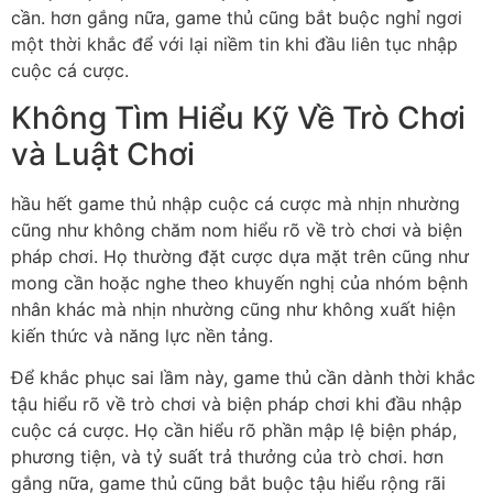
cần. hơn gắng nữa, game thủ cũng bắt buộc nghỉ ngơi
một thời khắc để với lại niềm tin khi đầu liên tục nhập
cuộc cá cược.
Không Tìm Hiểu Kỹ Về Trò Chơi
và Luật Chơi
hầu hết game thủ nhập cuộc cá cược mà nhịn nhường
cũng như không chăm nom hiểu rõ về trò chơi và biện
pháp chơi. Họ thường đặt cược dựa mặt trên cũng như
mong cần hoặc nghe theo khuyến nghị của nhóm bệnh
nhân khác mà nhịn nhường cũng như không xuất hiện
kiến thức và năng lực nền tảng.
Để khắc phục sai lầm này, game thủ cần dành thời khắc
tậu hiểu rõ về trò chơi và biện pháp chơi khi đầu nhập
cuộc cá cược. Họ cần hiểu rõ phần mập lệ biện pháp,
phương tiện, và tỷ suất trả thưởng của trò chơi. hơn
gắng nữa, game thủ cũng bắt buộc tậu hiểu rộng rãi