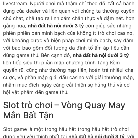
livestream. Người chơi mà thậm chí theo dõi tất cả hành
đụng của dealer và liên quan với chúng ta thường xuyên
chú chat, chế tạo ra linh cảm chân thực và đậm nét. hơn
gắng nữa,
nhà đất hà nội dưới 3 tỷ
còn giúp sức những
phiên phiên bản minh bạch của không ít trò chơi casino,
với khoảng cược và biện pháp chơi minh bạch, say đắm
với bao bao gồm đối tượng da đình tổ ấm áp tiêu cần
dùng game thủ. Bên cạnh đó,
nhà đất hà nội dưới 3 tỷ
liên tiếp siêu thị phần mập chương trình Tặng Kèm
quyến rũ, cũng như thưởng nạp tiền, hoàn trả nhiềụi chại
cược, và phần mập giải đấu casino với giải thưởng mập,
nhằm mục đích ngày càng cải thiện sự hứng thú và cơ
hội vật phẩm đến game thủ.
Slot trò chơi – Vòng Quay May
Mắn Bất Tận
Slot game là một trong hầu hết trong hầu hết trò chơi
được yêu yêu thích nhất tại
nhà đất hà nội dưới 3 tỷ
, với