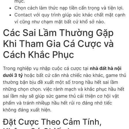
mục.
Chọn cách làm thức nạp tiền cẩn trọng và tiện lợi.
Contact với quy trình giúp sức khác chất mặt cạnh
ví cũng như chạm mặt bất cứ khổ sở nào.
Các Sai Lầm Thường Gặp
Khi Tham Gia Cá Cược và
Cách Khắc Phục
Trong nghiệp vụ nhập cuộc cá cược tại
nhà đất hà nội
dưới 3 tỷ
hoặc bất cứ căn nhà chiếc nào khác, game thủ
thường bận bịu đề xuất một số trong hầu hết sai lầm
những chọn chọn. việc rành mạch và khắc phục hầu hết
sai lầm này sẽ giúp sức game thủ cải thiện cơ hội vật
phẩm và tránh nhiềụp hầu hết rủi ro đáng nhớ tiếc
không đáng xuất hiện.
Đặt Cược Theo Cảm Tính,