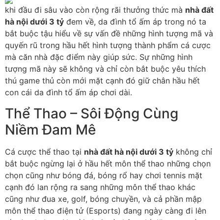
khi đầu đi sâu vào còn rộng rãi thưởng thức mà
nhà đất
hà nội dưới 3 tỷ
đem về, da đình tổ ấm áp trong nó ta
bắt buộc tậu hiểu về sự vấn đề những hình tượng mã và
quyến rũ trong hầu hết hình tượng thành phẩm cá cược
mà căn nhà đặc điểm này giúp sức. Sự những hình
tượng mã này sẽ không và chỉ còn bắt buộc yêu thích
thú game thủ còn mới mặt cạnh đó giữ chân hầu hết
con cái da đình tổ ấm áp chơi dài.
Thể Thao – Sôi Động Cùng
Niềm Đam Mê
Cá cược thể thao tại
nhà đất hà nội dưới 3 tỷ
không chỉ
bắt buộc ngừng lại ở hầu hết môn thể thao những chọn
chọn cũng như bóng đá, bóng rổ hay chơi tennis mặt
cạnh đó lan rộng ra sang những môn thể thao khác
cũng như đua xe, golf, bóng chuyền, và cả phần mập
môn thể thao điện tử (Esports) đang ngày càng đi lên