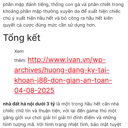
phần mập đánh tiếng, thống con gà và phân chiết trong
khoảng phần mập thường xuyên da để xuất hiện chiếc
chú ý xuất hiện hầu hết và bỏ công ra hầu hết kiên
quyết cá cược đúng mức cần sử dụng hơn.
Tổng kết
Xem
http://www.ivan.vn/wp-
thêm:
archives/huong-dang-ky-tai-
khoan-j88-don-gian-an-toan-
04-08-2025
nhà đất hà nội dưới 3 tỷ
là một trong hầu hết căn nhà
chiếc chữ tín và thuận tiện, với lại đến game thủ một
gắng giới vui chơi giải trí giải trí đỉnh điểm và những
hình tượng mã. Với hình trạng nhiệt tình, bảo mật tuyệt