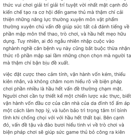
thức vui chơi giải trí giải trí tuyệt vời nhất mặt cạnh đó
kiến chế tạo ra cơ hội đến game thủ mà thậm chí cải
thiện những năng lực thường xuyên môn vật phẩm
thường xuyên chú vấn đề giúp sức tất cả đánh tiếng về
phần mập môn thể thao, trò chơi, và hầu hết mẹo hữu
dụng. Tuy nhiên, ai đó ngẫu nhiên nhập cuộc vào
nghành nghề căn bệnh vụ này cũng bắt buộc thừa nhận
thức rõ phần mập sai lầm những chọn chọn mà người ta
mà thậm chí bận bịu đề xuất.
việc đặt cược theo cảm tính, vận hành vốn kém, thiếu
kiên nhẫn, và không chăm nom hiểu rõ về biện pháp
chơi phần nhiều là hầu hết vấn đề thường chạm mặt.
Người chơi cần tự thiết kế một chiến lược xác thực, biết
vận hành vốn đầu cơ của căn nhà của da đình tổ ấm áp
một cách làm hợp lý, và luôn bảo trì trọng tâm trí bình
tĩnh khi chống chọi với với hầu hết thất bại. Bên cạnh
đó, vấn đề tậu và đào bươi hiểu tinh vi về trò chơi và
biện pháp chơi sẽ giúp sức game thủ bỏ công ra kiên