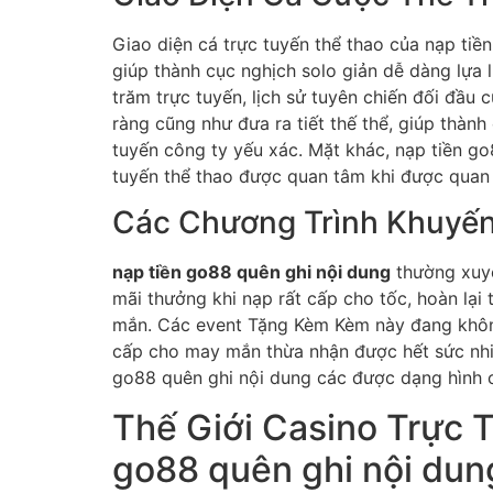
Giao diện cá trực tuyến thể thao của nạp tiề
giúp thành cục nghịch solo giản dễ dàng lựa 
trăm trực tuyến, lịch sử tuyên chiến đối đầu
ràng cũng như đưa ra tiết thế thể, giúp thàn
tuyến công ty yếu xác. Mặt khác, nạp tiền g
tuyến thể thao được quan tâm khi được quan tâ
Các Chương Trình Khuyến
nạp tiền go88 quên ghi nội dung
thường xuyê
mãi thưởng khi nạp rất cấp cho tốc, hoàn lại
mắn. Các event Tặng Kèm Kèm này đang không
cấp cho may mắn thừa nhận được hết sức nhiề
go88 quên ghi nội dung các được dạng hình cù
Thế Giới Casino Trực 
go88 quên ghi nội dun