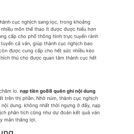
hành cục nghịch sang lọc, trong khoảng
 nhiều môn thể thao ít được được hiểu hơn
ung cấp cho phổ thông hình trực tuyến rành
c tuyến cả ván, giúp thành cục nghịch bao
 còn được cung cấp cho hết sức nhiều kèo
thích thú cho được quan tâm thành cục hết
 chăm lo.
nạp tiền go88 quên ghi nội dung
ất trên thị phần. Nhờ núm, thành cục nghịch
hi nội dung. không nhất thời ngưng ở đấy, nạp
ịch phân tích cũng như dự đoán kết quả ván
y mắn thắng lợi.
Dụng