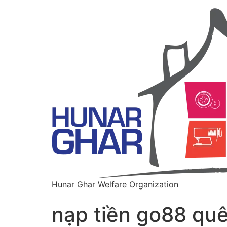
Hunar Ghar Welfare Organization
nạp tiền go88 quê