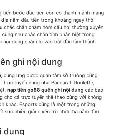
ng tiến bước đầu tiên còn eo thanh mảnh mang
 địa nắm đầu tiên trong khoảng ngay thời
ệu chắc chắn chăm nom câu hỏi thường xuyên
 cũng như chắc chắn tính phân biệt trong
nội dung chăm lo vào bắt đầu làm thành
uên ghi nội dung
hú, cung ứng được quan tâm sở trường cũng
t trực tuyến cũng như Baccarat, Roulette,
hật,
nạp tiền go88 quên ghi nội dung
các bao
g cho cá trực tuyến thể thao cùng với không
ôn khác. Esports cũng là một trong những
t sức nhiều giải chiến trò chơi địa nắm đầu
i dung