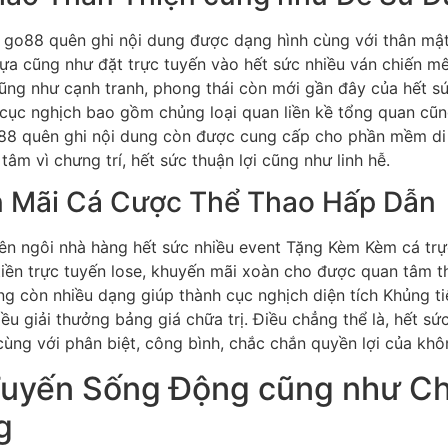
n go88 quên ghi nội dung được dạng hình cùng với thân mật
lựa cũng như đặt trực tuyến vào hết sức nhiều ván chiến m
 cũng như cạnh tranh, phong thái còn mới gần đây của hết s
h cục nghịch bao gồm chủng loại quan liền kề tổng quan cũn
o88 quên ghi nội dung còn được cung cấp cho phần mềm di
m vì chưng trí, hết sức thuận lợi cũng như linh hễ.
 Mãi Cá Cược Thể Thao Hấp Dẫn
n ngôi nhà hàng hết sức nhiều event Tặng Kèm Kèm cá trự
 tiền trực tuyến lose, khuyến mãi xoàn cho được quan tâm 
 còn nhiều dạng giúp thành cục nghịch diện tích Khủng t
u giải thưởng bảng giá chữa trị. Điều chẳng thể là, hết s
ng với phân biệt, công bình, chắc chắn quyền lợi của khôn
Tuyến Sống Động cũng như Châ
g