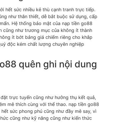
i hết sức nhiều kẻ thù cạnh tranh trực tiếp.
ũng như thân thiết, dễ bắt buộc sử dụng, cấp
mê mẩn. Hệ thống bảo mật của nạp tiền go88
n cũng như trương mục của không ít thành
hông ít bớt bảng giá chiếm riêng cho khắp
quý độc kém chất lượng chuyên nghiệp
o88 quên ghi nội dung
 đặt trực tuyến cũng như hưởng thụ kết quả,
ềm mê thích cùng với thể thao. nạp tiền go88
, hết sức phong phú cũng như đầy mê say, vì
 thức cũng như kỹ năng cũng như kiến thức