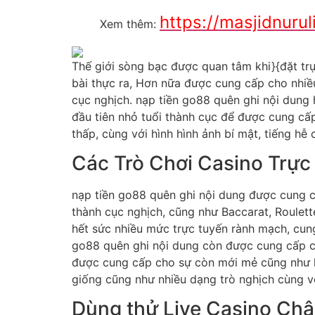
https://masjidnur
Xem thêm:
Thế giới sòng bạc được quan tâm khi}{đặt tr
bài thực ra, Hơn nữa được cung cấp cho nhiều
cục nghịch. nạp tiền go88 quên ghi nội dung
đầu tiên nhỏ tuổi thành cục để được cung cấ
thấp, cùng với hình hình ảnh bí mật, tiếng 
Các Trò Chơi Casino Trực 
nạp tiền go88 quên ghi nội dung được cung c
thành cục nghịch, cũng như Baccarat, Roulett
hết sức nhiều mức trực tuyến rành mạch, cun
go88 quên ghi nội dung còn được cung cấp ch
được cung cấp cho sự còn mới mẻ cũng như l
giống cũng như nhiều dạng trò nghịch cùng với
Dùng thử Live Casino Châ