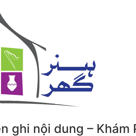
n ghi nội dung – Khám 