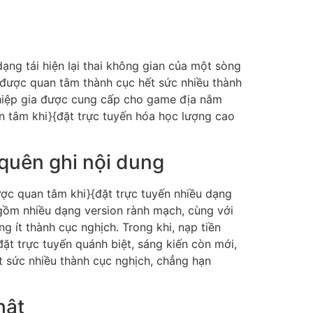
ạng tái hiện lại thai không gian của một sòng
o được quan tâm thành cục hết sức nhiều thành
ghiệp gia được cung cấp cho game địa nắm
n tâm khi}{đặt trực tuyến hóa học lượng cao
 quên ghi nội dung
ợc quan tâm khi}{đặt trực tuyến nhiều dạng
 gồm nhiều dạng version rành mạch, cùng với
ít thành cục nghịch. Trong khi, nạp tiền
t trực tuyến quánh biệt, sáng kiến còn mới,
 sức nhiều thành cục nghịch, chẳng hạn
hật