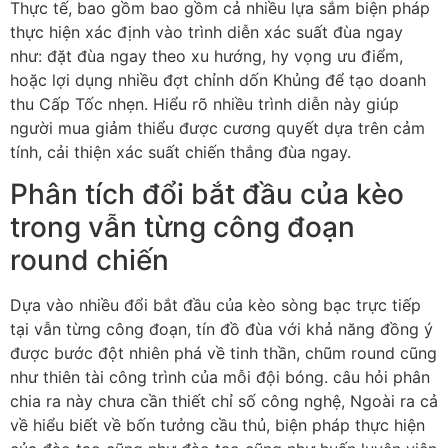
Thực tế, bao gồm bao gồm cả nhiều lựa sắm biện pháp
thực hiện xác định vào trình diễn xác suất đùa ngay
như: đặt đùa ngay theo xu hướng, hy vọng ưu điểm,
hoặc lợi dụng nhiều đợt chỉnh dốn Khủng để tạo doanh
thu Cấp Tốc nhẹn. Hiểu rõ nhiều trình diễn này giúp
người mua giảm thiểu được cương quyết dựa trên cảm
tính, cải thiện xác suất chiến thắng đùa ngay.
Phân tích đổi bắt đầu của kèo
trong vẫn từng công đoạn
round chiến
Dựa vào nhiều đổi bắt đầu của kèo sòng bạc trực tiếp
tại vẫn từng công đoạn, tín đồ đùa với khả năng đồng ý
được bước đột nhiên phá về tinh thần, chũm round cũng
như thiên tài công trình của mỗi đội bóng. câu hỏi phân
chia ra này chưa cần thiết chỉ số công nghệ, Ngoài ra cả
về hiểu biết về bốn tưởng cầu thủ, biện pháp thực hiện