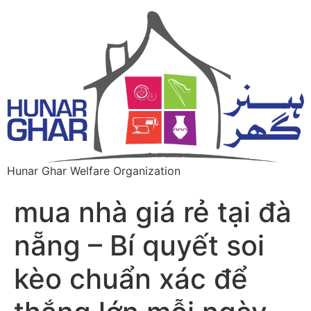
Hunar Ghar Welfare Organization
mua nhà giá rẻ tại đà
nẵng – Bí quyết soi
kèo chuẩn xác để