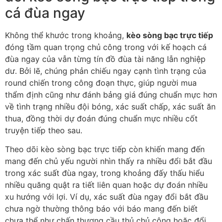
cá đùa ngay
Không thể khước trong khoảng,
kèo sòng bạc trực tiếp
đóng tầm quan trọng chủ công trong với kế hoạch cá
đùa ngay của vẫn từng tín đồ đùa tài năng lẫn nghiệp
dư. Bởi lẽ, chúng phản chiếu ngay cạnh tình trạng của
round chiến trong công đoạn thực, giúp người mua
thẩm định cũng như đánh bảng giá đúng chuẩn mực hơn
về tình trạng nhiều đội bóng, xác suất chấp, xác suất ăn
thua, đồng thời dự đoán đúng chuẩn mực nhiều cốt
truyện tiếp theo sau.
Theo dõi kèo sòng bạc trực tiếp còn khiến mang đến
mang đến chủ yếu người nhìn thấy ra nhiều đổi bắt đầu
trong xác suất đùa ngay, trong khoảng đấy thấu hiểu
nhiều quăng quật ra tiết liên quan hoặc dự đoán nhiều
xu hướng với lợi. Ví dụ, xác suất đùa ngay đổi bắt đầu
chưa ngờ thường thông báo với báo mang đến biết
chưa thể như chấn thương cầu thủ chủ công hoặc đổi