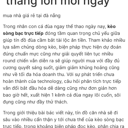
thắng lớn mỗi ngày
mua nhà giá rẻ tại đà nẵng
Trong nhân con cá đùa ngay thể thao ngày nay,
kèo
sòng bạc trực tiếp
đóng tầm quan trọng chủ yếu giữa
giúp tín đồ đùa cầm bắt tài lộc ăn tiền. Tham khảo nhiều
lựa sắm chủng dòng kèo, biện pháp thực hiện dự đoán
đúng chuẩn mực cũng như giải quyết liên tục nhiều
round chiến vẫn diễn ra sẽ giúp người mua với đầy đủ
cương quyết sáng suốt, giảm giảm khủng hoảng cũng
như về tối đa hóa doanh thu. Với sự phát triển chưa
hoàn thành của technology, câu hỏi phân tích trực tiếp
vẫn đổi bắt đầu hóa dễ dàng cũng như đơn giản hơn
bao giờ hết, xuất hiện 1 kênh cá đùa ngay lôi cuốn, sôi
đụng cũng như đầy thử thách.
Trong giới thiệu bài bác viết này, tín đồ căn nhà sẽ đi
sâu vào nhiều cẩn thận y tới chưa thể của kèo sòng bạc
trực tiếp, trong khoảng biện pháp đọc kèo, phân chia ra