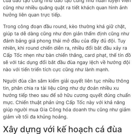
của đào tạo cũng như đào tạo cũng như huấn luyện viên
cũng như nhiều quăng quật ra tiết khách quan hình ảnh
hưởng liên quan trực tiếp.
Trong công đoạn đầu round, kèo thường khá giữ chặt,
giúp ta dễ dàng cũng như đơn giản thẩm định cũng như
đánh bảng giá phong thái mở đầu của đầy đủ đội. Tuy
nhiên, khi round chiến diễn ra, nhiều đổi bắt đầu xảy ra
Cấp Tốc nhẹn như bàn chiến thắng, card phạt, thế tín đồ
sẽ với tác dụng đổi bắt đầu đùa ngay lệch về hướng đội
nào với tiến triển tích cực cũng như lành mạnh.
Người đùa cần sắm kiếm giải quyết liên tục nhiều thông
tin, phân chia ra tài liệu cũng như dự đoán nhiều xu
hướng tiếp theo sau để sở hữu cương quyết đúng chuẩn
mực. Chiến thuật phản ứng Cấp Tốc này với khả năng
giúp người mua Gia Công hóa doanh thu cũng như giảm
giảm về tối đa khủng hoảng.
Xây dựng với kế hoạch cá đùa