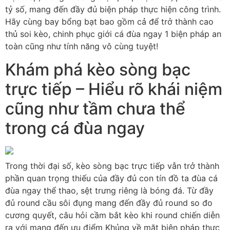
tỷ số, mang đến đầy đủ biện pháp thực hiện công trình.
Hãy cùng bay bổng bạt bao gồm cả để trở thành cao
thủ soi kèo, chinh phục giới cá đùa ngay 1 biện pháp an
toàn cũng như tính năng vô cùng tuyệt!
Khám phá kèo sòng bạc
trực tiếp – Hiểu rõ khái niệm
cũng như tầm chưa thể
trong cá đùa ngay
Trong thời đại số, kèo sòng bạc trực tiếp vẫn trở thành
phần quan trọng thiếu của đầy đủ con tín đồ ta đùa cá
đùa ngay thể thao, sệt trưng riêng là bóng đá. Từ đầy
đủ round cầu sôi đụng mang đến đầy đủ round so đo
cương quyết, câu hỏi cầm bắt kèo khi round chiến diễn
ra với mang đến ưu điểm Khủng về mặt biện pháp thực