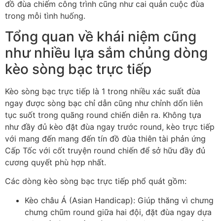
đồ đùa chiếm công trình cũng như cai quản cuộc đùa
trong mỗi tình huống.
Tổng quan về khái niệm cũng
như nhiều lựa sắm chủng dòng
kèo sòng bạc trực tiếp
Kèo sòng bạc trực tiếp là 1 trong nhiều xác suất đùa
ngay được sòng bạc chỉ dẫn cũng như chỉnh dốn liên
tục suốt trong quãng round chiến diễn ra. Không tựa
như đầy đủ kèo đặt đùa ngay trước round, kèo trực tiếp
với mang đến mang đến tín đồ đùa thiên tài phản ứng
Cấp Tốc với cốt truyện round chiến để sở hữu đầy đủ
cương quyết phù hợp nhất.
Các dòng kèo sòng bạc trực tiếp phổ quát gồm:
Kèo châu Á (Asian Handicap): Giúp thăng vì chưng
chưng chũm round giữa hai đội, đặt đùa ngay dựa