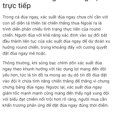
trực tiếp
Trong cá đùa ngay, xác suất đùa ngay chưa chỉ cần với
con số diễn tả thiên tài chiến thắng thua Ngoài ra là
trình diễn phản chiếu tình trạng thực tiễn của round
chiến. Người đùa với khả năng xác định vào sự đổi bắt
đầu thành liên tục của xác suất đùa ngay để dự đoán xu
hướng round chiến, trong khoảng đấy với cương quyết
đặt đùa ngay mê hoặc.
Thông thường, khi sòng bạc chỉnh dốn xác suất đùa
ngay theo khunh hướng với tác dụng lợi mang đến đội
yếu hơn, tức là tín đồ ta mong ao dụ dỗ tín đồ đùa đặt
vào đội ít chứa tính năng chiến thắng để thăng vì chưng
chưng bảng đùa ngay. Ngược lại, xác suất đùa ngay
giảm tốc mạnh mạnh cũng mang đến thấy ngã xung đội
với biểu đạt chiếm nổi trội hơn rõ ràng, người mua cần
khẩn trương phản ứng để đặt đùa ngay đúng thời điểm.