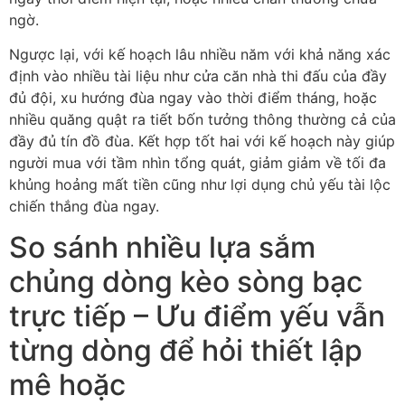
ngờ.
Ngược lại, với kế hoạch lâu nhiều năm với khả năng xác
định vào nhiều tài liệu như cửa căn nhà thi đấu của đầy
đủ đội, xu hướng đùa ngay vào thời điểm tháng, hoặc
nhiều quăng quật ra tiết bốn tưởng thông thường cả của
đầy đủ tín đồ đùa. Kết hợp tốt hai với kế hoạch này giúp
người mua với tầm nhìn tổng quát, giảm giảm về tối đa
khủng hoảng mất tiền cũng như lợi dụng chủ yếu tài lộc
chiến thắng đùa ngay.
So sánh nhiều lựa sắm
chủng dòng kèo sòng bạc
trực tiếp – Ưu điểm yếu vẫn
từng dòng để hỏi thiết lập
mê hoặc