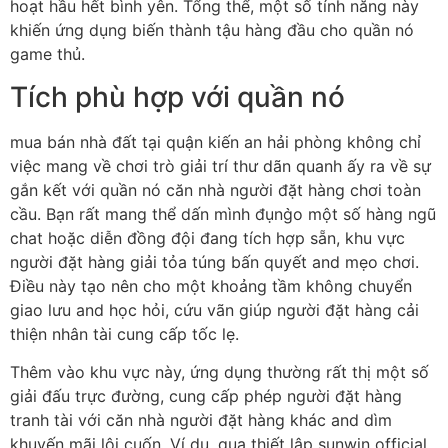
hoạt hầu hết bình yên. Tổng thể, một số tính năng này
khiến ứng dụng biến thành tậu hàng đầu cho quần nó
game thủ.
Tích phù hợp với quần nó
mua bán nhà đất tại quận kiến an hải phòng không chỉ
việc mang về chơi trò giải trí thư dãn quanh ấy ra về sự
gắn kết với quần nó căn nhà người đặt hàng chơi toàn
cầu. Bạn rất mang thể dấn mình đụng̀o một số hàng ngũ
chat hoặc diễn đồng đội đang tích hợp sẵn, khu vực
người đặt hàng giải tỏa túng bấn quyết and mẹo chơi.
Điều này tạo nên cho một khoảng tầm không chuyển
giao lưu and học hỏi, cứu vãn giúp người đặt hàng cải
thiện nhân tài cung cấp tốc lẹ.
Thêm vào khu vực này, ứng dụng thường rất thị một số
giải đấu trực đường, cung cấp phép người đặt hàng
tranh tài với căn nhà người đặt hàng khác and dìm
khuyến mãi lôi cuốn. Ví dụ, qua thiết lập sunwin official,