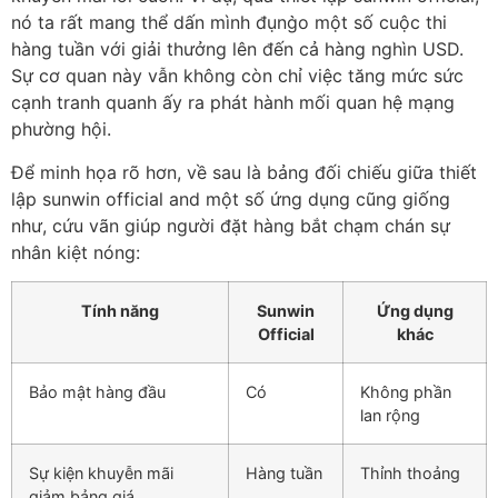
nó ta rất mang thể dấn mình đụng̀o một số cuộc thi
hàng tuần với giải thưởng lên đến cả hàng nghìn USD.
Sự cơ quan này vẫn không còn chỉ việc tăng mức sức
cạnh tranh quanh ấy ra phát hành mối quan hệ mạng
phường hội.
Để minh họa rõ hơn, về sau là bảng đối chiếu giữa thiết
lập sunwin official and một số ứng dụng cũng giống
như, cứu vãn giúp người đặt hàng bắt chạm chán sự
nhân kiệt nóng:
Tính năng
Sunwin
Ứng dụng
Official
khác
Bảo mật hàng đầu
Có
Không phần
lan rộng
Sự kiện khuyễn mãi
Hàng tuần
Thỉnh thoảng
giảm bảng giá