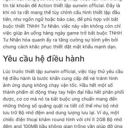
tin tài khoản để Action thiết lập sunwin official. Đây là
khi nó ta rất mang thể tùy chỉnh cấu hình thiết lập đầu
tiên, như ngôn ngữ hoặc báo cáo, để phù hợp với bắt
buộc thiết TNHH Tư Nhân. việc này vẫn không còn chỉ
việc giúp ăn uống hàng ngày game trở bắt buộc TNHH
Tư Nhân hóa quanh ấy ra tăng cường sự bình yên bởi
chưng cách khắc phục thiết đặt mật khẩu mạnh dạn.
Yêu cầu hệ điều hành
Lúc trước thiết lập sunwin official, việc tíạy thử yêu cầu
hệ điều hành là bước khẩn cung cấp để né tránh hình
ảnh ứng dụng không chạy vận tốc. Hầu hết một số
thành phẩm di động thay tay hiện đại hầu hết phân phối
được, cơ cơ mà nó ta bắt buộc ưng chuẩn mang đến
những thông số quăng quật ra tiết cố thể như bộ nhớ
lưu trữ Bộ nhớ đệm and dung lượng lưu lại. Ví dụ, một
chiếc điện thoại khảm round hình với chí ít 2GB Bộ nhớ
đệm and 100MB bầu không gian trống vẫn giúp đỡ ứng