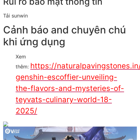
Rủi ro bảo mật thông tin
Tải sunwin
Cảnh báo and chuyên chú
khi ứng dụng
Xem
https://naturalpavingstones.in
thêm:
genshin-escoffier-unveiling-
the-flavors-and-mysteries-of-
teyvats-culinary-world-18-
2025/