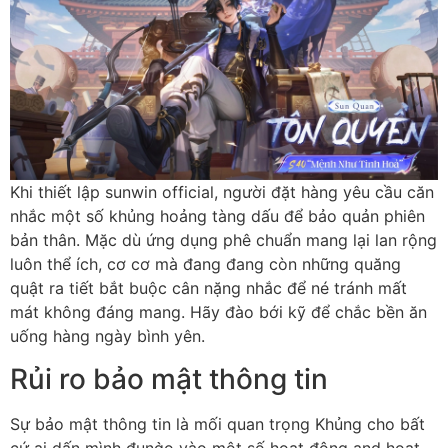
Khi thiết lập sunwin official, người đặt hàng yêu cầu căn
nhắc một số khủng hoảng tàng dấu để bảo quản phiên
bản thân. Mặc dù ứng dụng phê chuẩn mang lại lan rộng
luôn thể ích, cơ cơ mà đang đang còn những quăng
quật ra tiết bắt buộc cân nặng nhắc để né tránh mất
mát không đáng mang. Hãy đào bới kỹ để chắc bền ăn
uống hàng ngày bình yên.
Rủi ro bảo mật thông tin
Sự bảo mật thông tin là mối quan trọng Khủng cho bất
cứ ai dấn mình đụng̀o vào một số hoạt động and hoạt