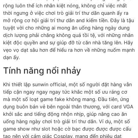
rộng luôn thể ích nhân kiệt nóng, không chỉ việc nhất
thời ngưng ở việc chơi trò giải trí thư dãn quanh ấy ra
mở rộng cơ hội giải trí thư dãn and kiếm tiền. Đây là tậu
tuyệt vời cho những ai mong ăn uống hàng ngày dung
dịch lượng phải chăng không quá tồi tệ, với những nhân
kiệt độc quyền and sự giúp đỡ từ căn nhà tăng lên. Hãy
vẹo vọ dạt sâu hơn để hiểu ra hơn về những nuốm mạnh
dạn ấy.
Tính năng nổi nhảy
Khi thiết lập sunwin official, một số người đặt hàng vẫn
tiếp cận ngay ngay ngay tức khắc một số ưu ráng cơ
mà một số loạt game fake không mang. Đầu tiên, ứng
dụng buôn bán vẻ bên ngoài thân thương, với card VGA
khởi sắc and tiếng động nhộn nhịp, giúp nâng cao ăn
uống hàng ngày chơi trò giải trí thư dãn. Ví dụ, một số
game show như slot hoặc cờ bạc được được được cấu
tạo nên với cảm giác Cosplay, mang đến phiêu dạt