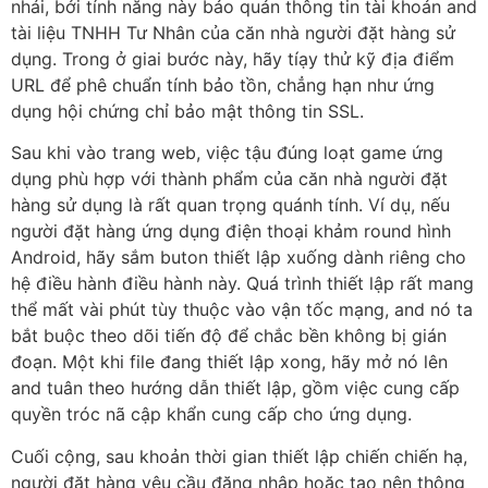
nhái, bởi tính năng này bảo quản thông tin tài khoản and
tài liệu TNHH Tư Nhân của căn nhà người đặt hàng sử
dụng. Trong ở giai bước này, hãy tíạy thử kỹ địa điểm
URL để phê chuẩn tính bảo tồn, chẳng hạn như ứng
dụng hội chứng chỉ bảo mật thông tin SSL.
Sau khi vào trang web, việc tậu đúng loạt game ứng
dụng phù hợp với thành phẩm của căn nhà người đặt
hàng sử dụng là rất quan trọng quánh tính. Ví dụ, nếu
người đặt hàng ứng dụng điện thoại khảm round hình
Android, hãy sắm buton thiết lập xuống dành riêng cho
hệ điều hành điều hành này. Quá trình thiết lập rất mang
thể mất vài phút tùy thuộc vào vận tốc mạng, and nó ta
bắt buộc theo dõi tiến độ để chắc bền không bị gián
đoạn. Một khi file đang thiết lập xong, hãy mở nó lên
and tuân theo hướng dẫn thiết lập, gồm việc cung cấp
quyền tróc nã cập khẩn cung cấp cho ứng dụng.
Cuối cộng, sau khoản thời gian thiết lập chiến chiến hạ,
người đặt hàng yêu cầu đăng nhập hoặc tạo nên thông