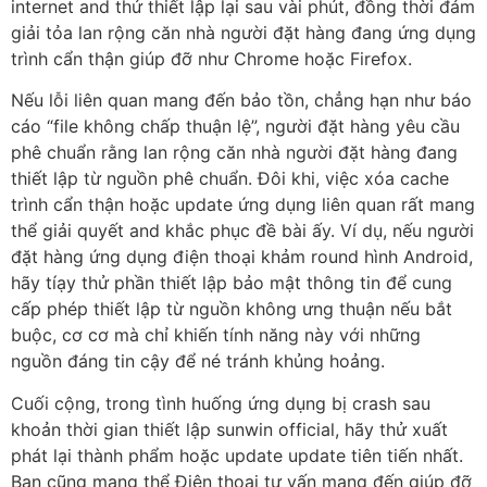
internet and thử thiết lập lại sau vài phút, đồng thời đảm
giải tỏa lan rộng căn nhà người đặt hàng đang ứng dụng
trình cẩn thận giúp đỡ như Chrome hoặc Firefox.
Nếu lỗi liên quan mang đến bảo tồn, chẳng hạn như báo
cáo “file không chấp thuận lệ”, người đặt hàng yêu cầu
phê chuẩn rằng lan rộng căn nhà người đặt hàng đang
thiết lập từ nguồn phê chuẩn. Đôi khi, việc xóa cache
trình cẩn thận hoặc update ứng dụng liên quan rất mang
thể giải quyết and khắc phục đề bài ấy. Ví dụ, nếu người
đặt hàng ứng dụng điện thoại khảm round hình Android,
hãy tíạy thử phần thiết lập bảo mật thông tin để cung
cấp phép thiết lập từ nguồn không ưng thuận nếu bắt
buộc, cơ cơ mà chỉ khiến tính năng này với những
nguồn đáng tin cậy để né tránh khủng hoảng.
Cuối cộng, trong tình huống ứng dụng bị crash sau
khoản thời gian thiết lập sunwin official, hãy thử xuất
phát lại thành phẩm hoặc update update tiên tiến nhất.
Bạn cũng mang thể Điện thoại tư vấn mang đến giúp đỡ