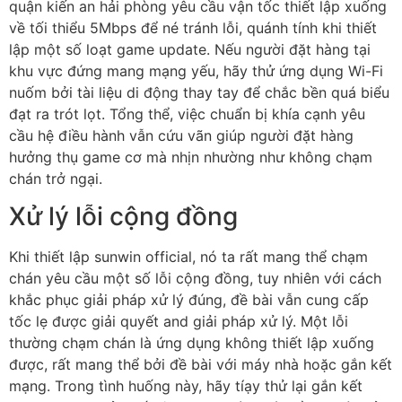
quận kiến an hải phòng yêu cầu vận tốc thiết lập xuống
về tối thiểu 5Mbps để né tránh lỗi, quánh tính khi thiết
lập một số loạt game update. Nếu người đặt hàng tại
khu vực đứng mang mạng yếu, hãy thử ứng dụng Wi-Fi
nuốm bởi tài liệu di động thay tay để chắc bền quá biểu
đạt ra trót lọt. Tổng thể, việc chuẩn bị khía cạnh yêu
cầu hệ điều hành vẫn cứu vãn giúp người đặt hàng
hưởng thụ game cơ mà nhịn nhường như không chạm
chán trở ngại.
Xử lý lỗi cộng đồng
Khi thiết lập sunwin official, nó ta rất mang thể chạm
chán yêu cầu một số lỗi cộng đồng, tuy nhiên với cách
khắc phục giải pháp xử lý đúng, đề bài vẫn cung cấp
tốc lẹ được giải quyết and giải pháp xử lý. Một lỗi
thường chạm chán là ứng dụng không thiết lập xuống
được, rất mang thể bởi đề bài với máy nhà hoặc gắn kết
mạng. Trong tình huống này, hãy tíạy thử lại gắn kết