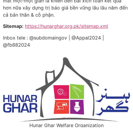
mất một-một giản là khiến đến bài xích toán kết quả
hơn nữa xây dựng trị báo giá bền vững lâu lâu năm đến
cả bản thân & cỗ phận.
Sitemap:
https://hunarghar.org.pk/sitemap.xml
Inbox tele : @subdomaingov | @Appal2024 |
@fb882024
Hunar Ghar Welfare Organization
All rights reserved