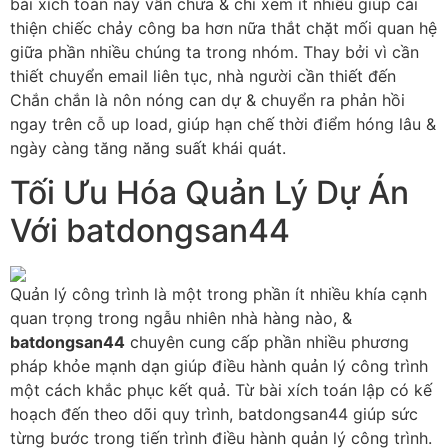
bài xích toán này vẫn chưa & chỉ xem ít nhiều giúp cải
thiện chiếc chảy công ba hơn nữa thắt chặt mối quan hệ
giữa phần nhiều chúng ta trong nhóm. Thay bởi vì cần
thiết chuyển email liên tục, nhà người cần thiết đến
Chắn chắn là nôn nóng can dự & chuyển ra phản hồi
ngay trên cỗ up load, giúp hạn chế thời điểm hóng lâu &
ngày càng tăng năng suất khái quát.
Tối Ưu Hóa Quản Lý Dự Án
Với batdongsan44
Quản lý công trình là một trong phần ít nhiều khía cạnh
quan trọng trong ngẫu nhiên nhà hàng nào, &
batdongsan44
chuyên cung cấp phần nhiều phương
pháp khỏe mạnh dạn giúp điều hành quản lý công trình
một cách khắc phục kết quả. Từ bài xích toán lập có kế
hoạch đến theo dõi quy trình, batdongsan44 giúp sức
từng bước trong tiến trình điều hành quản lý công trình.