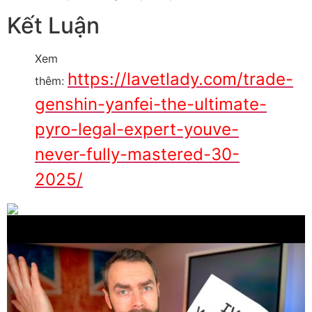
Kết Luận
Xem
https://lavetlady.com/trade-
thêm:
genshin-yanfei-the-ultimate-
pyro-legal-expert-youve-
never-fully-mastered-30-
2025/