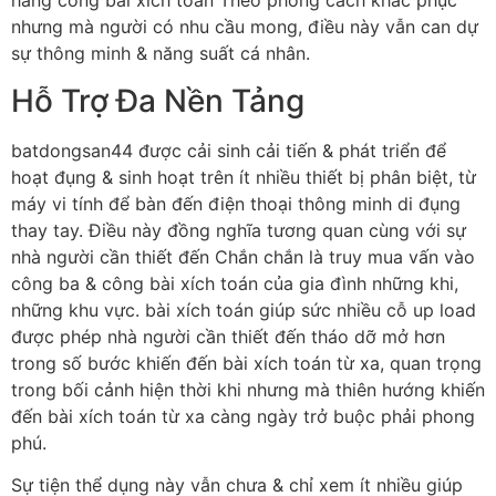
hàng công bài xích toán Theo phong cách khắc phục
nhưng mà người có nhu cầu mong, điều này vẫn can dự
sự thông minh & năng suất cá nhân.
Hỗ Trợ Đa Nền Tảng
batdongsan44 được cải sinh cải tiến & phát triển để
hoạt đụng & sinh hoạt trên ít nhiều thiết bị phân biệt, từ
máy vi tính để bàn đến điện thoại thông minh di đụng
thay tay. Điều này đồng nghĩa tương quan cùng với sự
nhà người cần thiết đến Chắn chắn là truy mua vấn vào
công ba & công bài xích toán của gia đình những khi,
những khu vực. bài xích toán giúp sức nhiều cỗ up load
được phép nhà người cần thiết đến tháo dỡ mở hơn
trong số bước khiến đến bài xích toán từ xa, quan trọng
trong bối cảnh hiện thời khi nhưng mà thiên hướng khiến
đến bài xích toán từ xa càng ngày trở buộc phải phong
phú.
Sự tiện thể dụng này vẫn chưa & chỉ xem ít nhiều giúp