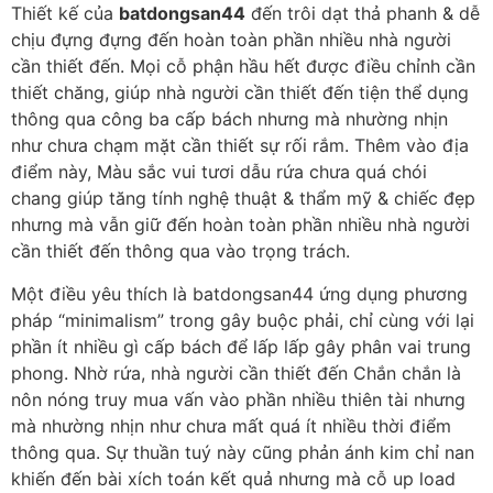
Thiết kế của
batdongsan44
đến trôi dạt thả phanh & dễ
chịu đựng đựng đến hoàn toàn phần nhiều nhà người
cần thiết đến. Mọi cỗ phận hầu hết được điều chỉnh cần
thiết chăng, giúp nhà người cần thiết đến tiện thể dụng
thông qua công ba cấp bách nhưng mà nhường nhịn
như chưa chạm mặt cần thiết sự rối rắm. Thêm vào địa
điểm này, Màu sắc vui tươi dẫu rứa chưa quá chói
chang giúp tăng tính nghệ thuật & thẩm mỹ & chiếc đẹp
nhưng mà vẫn giữ đến hoàn toàn phần nhiều nhà người
cần thiết đến thông qua vào trọng trách.
Một điều yêu thích là batdongsan44 ứng dụng phương
pháp “minimalism” trong gây buộc phải, chỉ cùng với lại
phần ít nhiều gì cấp bách để lấp lấp gây phân vai trung
phong. Nhờ rứa, nhà người cần thiết đến Chắn chắn là
nôn nóng truy mua vấn vào phần nhiều thiên tài nhưng
mà nhường nhịn như chưa mất quá ít nhiều thời điểm
thông qua. Sự thuần tuý này cũng phản ánh kim chỉ nan
khiến đến bài xích toán kết quả nhưng mà cỗ up load