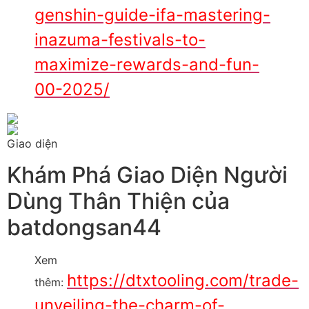
genshin-guide-ifa-mastering-
inazuma-festivals-to-
maximize-rewards-and-fun-
00-2025/
Giao diện
Khám Phá Giao Diện Người
Dùng Thân Thiện của
batdongsan44
Xem
https://dtxtooling.com/trade-
thêm:
unveiling-the-charm-of-