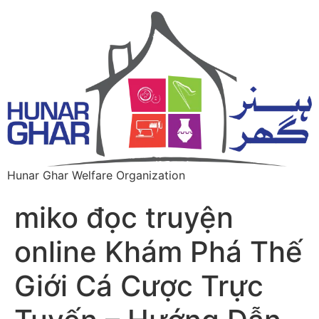
Hunar Ghar Welfare Organization
miko đọc truyện
online Khám Phá Thế
Giới Cá Cược Trực