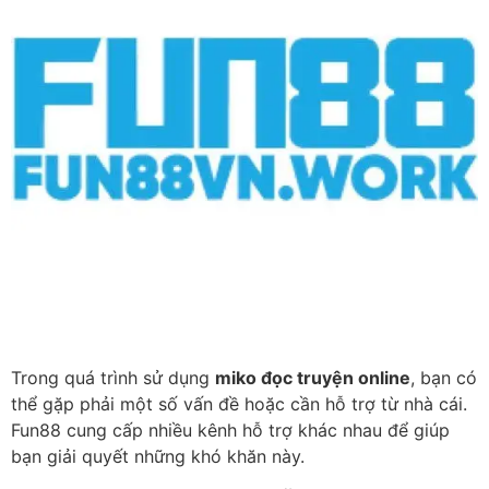
Trong quá trình sử dụng
miko đọc truyện online
, bạn có
thể gặp phải một số vấn đề hoặc cần hỗ trợ từ nhà cái.
Fun88 cung cấp nhiều kênh hỗ trợ khác nhau để giúp
bạn giải quyết những khó khăn này.