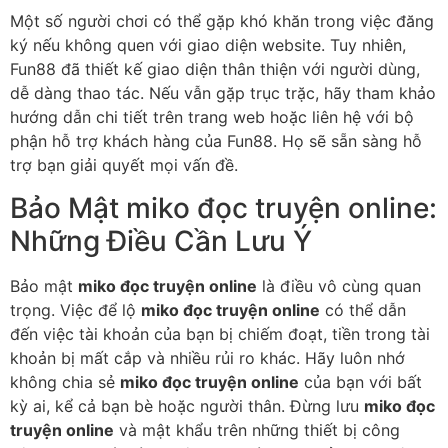
Một số người chơi có thể gặp khó khăn trong việc đăng
ký nếu không quen với giao diện website. Tuy nhiên,
Fun88 đã thiết kế giao diện thân thiện với người dùng,
dễ dàng thao tác. Nếu vẫn gặp trục trặc, hãy tham khảo
hướng dẫn chi tiết trên trang web hoặc liên hệ với bộ
phận hỗ trợ khách hàng của Fun88. Họ sẽ sẵn sàng hỗ
trợ bạn giải quyết mọi vấn đề.
Bảo Mật miko đọc truyện online:
Những Điều Cần Lưu Ý
Bảo mật
miko đọc truyện online
là điều vô cùng quan
trọng. Việc để lộ
miko đọc truyện online
có thể dẫn
đến việc tài khoản của bạn bị chiếm đoạt, tiền trong tài
khoản bị mất cắp và nhiều rủi ro khác. Hãy luôn nhớ
không chia sẻ
miko đọc truyện online
của bạn với bất
kỳ ai, kể cả bạn bè hoặc người thân. Đừng lưu
miko đọc
truyện online
và mật khẩu trên những thiết bị công