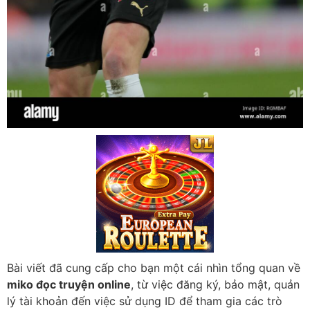
Bài viết đã cung cấp cho bạn một cái nhìn tổng quan về
miko đọc truyện online
, từ việc đăng ký, bảo mật, quản
lý tài khoản đến việc sử dụng ID để tham gia các trò