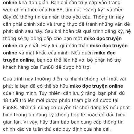
online
khá đơn giản. Bạn chỉ cần truy cập vào trang
web chính thức của Fun88, tìm nút “Đăng ký” và điền
đầy đủ thông tin cá nhân theo yêu cầu. Thông tin này
cần phải chính xác và trung thực để tránh những vấn đề
phát sinh sau này. Sau khi hoàn tất quá trình đăng ký, hệ
thống sẽ tự động cấp cho bạn một
miko đọc truyện
online
duy nhất. Hãy lưu giữ cẩn thận
miko đọc truyện
online
và mật khẩu của mình. Nếu quên
miko đọc
truyện online
, bạn có thể liên hệ với bộ phận hỗ trợ
khách hàng của Fun88 để được hỗ trợ.
Quá trình này thường diễn ra nhanh chóng, chỉ mất vài
phút là bạn đã có thể sở hữu
miko đọc truyện online
của riêng mình. Tuy nhiên, cần lưu ý rằng, bạn phải đủ
18 tuổi trở lên mới được phép tham gia cá cược tại
Fun88. Nhà cái cũng có quyền từ chối đăng ký nếu phát
hiện thông tin đăng ký không hợp lệ hoặc có dấu hiệu
gian lận. Vì vậy, hãy đảm bảo bạn cung cấp thông tin
chính xác và tuân thủ các quy định của nhà cái.