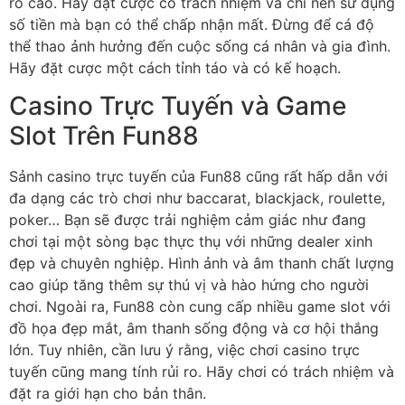
ro cao. Hãy đặt cược có trách nhiệm và chỉ nên sử dụng
số tiền mà bạn có thể chấp nhận mất. Đừng để cá độ
thể thao ảnh hưởng đến cuộc sống cá nhân và gia đình.
Hãy đặt cược một cách tỉnh táo và có kế hoạch.
Casino Trực Tuyến và Game
Slot Trên Fun88
Sảnh casino trực tuyến của Fun88 cũng rất hấp dẫn với
đa dạng các trò chơi như baccarat, blackjack, roulette,
poker… Bạn sẽ được trải nghiệm cảm giác như đang
chơi tại một sòng bạc thực thụ với những dealer xinh
đẹp và chuyên nghiệp. Hình ảnh và âm thanh chất lượng
cao giúp tăng thêm sự thú vị và hào hứng cho người
chơi. Ngoài ra, Fun88 còn cung cấp nhiều game slot với
đồ họa đẹp mắt, âm thanh sống động và cơ hội thắng
lớn. Tuy nhiên, cần lưu ý rằng, việc chơi casino trực
tuyến cũng mang tính rủi ro. Hãy chơi có trách nhiệm và
đặt ra giới hạn cho bản thân.