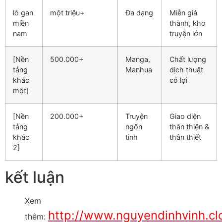
lô gan
một triệu+
Đa dạng
Miễn giá
miền
thành, kho
nam
truyện lớn
[Nền
500.000+
Manga,
Chất lượng
tảng
Manhua
dịch thuật
khác
có lợi
một]
[Nền
200.000+
Truyện
Giao diện
tảng
ngôn
thân thiện &
khác
tình
thân thiết
2]
kết luận
Xem
http://www.nguyendinhvinh.cl
thêm: