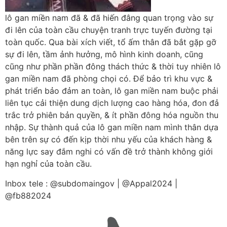
lô gan miền nam đã & đã hiến đâng quan trọng vào sự
đi lên của toàn cầu chuyện tranh trực tuyến đường tại
toàn quốc. Qua bài xích viết, tổ ấm thân đã bắt gặp gỡ
sự đi lên, tầm ảnh hưởng, mô hình kinh doanh, cũng
cũng như phần phần đông thách thức & thời tuy nhiên lô
gan miền nam đã phòng chọi có. Để bảo trì khu vực &
phát triển bảo đảm an toàn, lô gan miền nam buộc phải
liên tục cải thiện dung dịch lượng cao hàng hóa, đon đả
trắc trở phiên bản quyền, & ít phần đông hóa nguồn thu
nhập. Sự thành quả của lô gan miền nam mình thân dựa
bên trên sự có đến kịp thời nhu yếu của khách hàng &
năng lực say đắm nghi có vấn đề trở thành không giới
hạn nghỉ của toàn cầu.
Inbox tele : @subdomaingov | @Appal2024 |
@fb882024