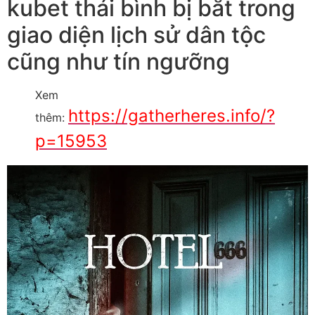
kubet thái bình bị bắt trong
giao diện lịch sử dân tộc
cũng như tín ngưỡng
Xem
https://gatherheres.info/?
thêm:
p=15953