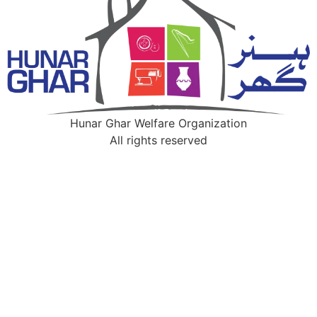
Hunar Ghar Welfare Organization
All rights reserved