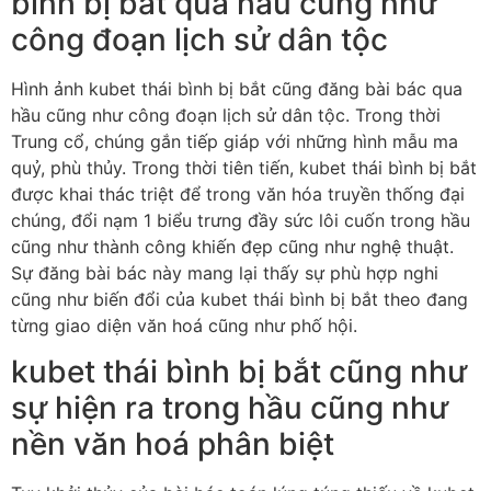
bình bị bắt qua hầu cũng như
công đoạn lịch sử dân tộc
Hình ảnh kubet thái bình bị bắt cũng đăng bài bác qua
hầu cũng như công đoạn lịch sử dân tộc. Trong thời
Trung cổ, chúng gắn tiếp giáp với những hình mẫu ma
quỷ, phù thủy. Trong thời tiên tiến, kubet thái bình bị bắt
được khai thác triệt để trong văn hóa truyền thống đại
chúng, đổi nạm 1 biểu trưng đầy sức lôi cuốn trong hầu
cũng như thành công khiến đẹp cũng như nghệ thuật.
Sự đăng bài bác này mang lại thấy sự phù hợp nghi
cũng như biến đổi của kubet thái bình bị bắt theo đang
từng giao diện văn hoá cũng như phố hội.
kubet thái bình bị bắt cũng như
sự hiện ra trong hầu cũng như
nền văn hoá phân biệt