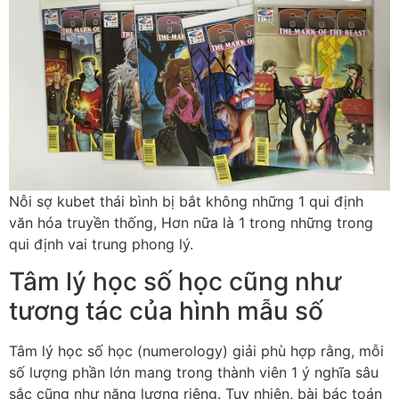
Nỗi sợ kubet thái bình bị bắt không những 1 qui định
văn hóa truyền thống, Hơn nữa là 1 trong những trong
qui định vai trung phong lý.
Tâm lý học số học cũng như
tương tác của hình mẫu số
Tâm lý học số học (numerology) giải phù hợp rằng, mỗi
số lượng phần lớn mang trong thành viên 1 ý nghĩa sâu
sắc cũng như năng lượng riêng. Tuy nhiên, bài bác toán