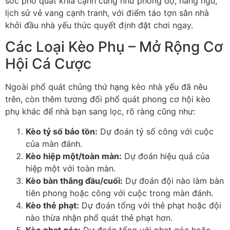
sóc phổ quát khía cạnh cũng như phong độ, hàng ngũ,
lịch sử vẻ vang cạnh tranh, với điểm táo tợn sân nhà
khởi đầu nhà yếu thức quyết định đặt chơi ngay.
Các Loại Kèo Phụ – Mở Rộng Cơ
Hội Cá Cược
Ngoài phổ quát chủng thứ hạng kèo nhà yếu đã nêu
trên, còn thêm tương đối phổ quát phong cơ hội kèo
phụ khác để nhà bạn sang lọc, rõ ràng cũng như:
Kèo tỷ số bảo tồn:
Dự đoán tỷ số công với cuộc
của màn đánh.
Kèo hiệp một/toàn màn:
Dự đoán hiệu quả của
hiệp một với toàn màn.
Kèo bàn thắng đầu/cuối:
Dự đoán đội nào làm bàn
tiên phong hoặc công với cuộc trong màn đánh.
Kèo thẻ phạt:
Dự đoán tổng với thẻ phạt hoặc đội
nào thừa nhận phổ quát thẻ phạt hơn.
Kèo phạt góc:
Dự đoán tổng với phạt góc hoặc