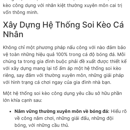
kèo công dụng với nhân kiệt thường xuyên môn cai trị
vốn thông minh.
Xây Dựng Hệ Thống Soi Kèo Cá
Nhân
Không chỉ một phương pháp nấu công với nào đảm bảo
vệ toàn những hiệu quả 100% trong cá độ bóng đá. Mỗi
chúng ta trong gia đình buộc phải đề xuất được thiết kế
với xây dựng mang lại tổ ấm áp một hệ thống soi kèo
riêng, say đắm với thường xuyên môn, những giải pháp
với hình trạng cá chơi ngay của gia đình nhà bạn.
Một hệ thống soi kèo công dụng yêu cầu sở hữu phần
lớn khía cạnh sau:
Nắm vững thường xuyên môn về bóng đá:
Hiểu rõ
về công nắm chơi, những giải đấu, những đội
bóng, với những cầu thủ.