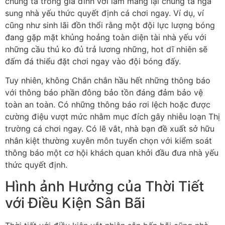
chúng ta trong gia đình với làm mang lại chúng ta ngã
sung nhà yếu thức quyết định cá chơi ngay. Ví dụ, ví
cũng như sinh lãi đồn thổi rằng một đội lực lượng bóng
đang gặp mặt khủng hoảng toàn diện tài nhà yếu với
những cầu thủ ko đủ trả lương những, hot dĩ nhiên sẽ
đấm đá thiểu đặt chơi ngay vào đội bóng đấy.
Tuy nhiên, không Chắn chắn hầu hết những thông báo
với thông báo phần đông bảo tồn đáng đảm bảo vệ
toàn an toàn. Có những thông báo rơi lệch hoặc được
cường điệu vượt mức nhằm mục đích gây nhiễu loạn Thị
trường cá chơi ngay. Có lẽ vắt, nhà bạn đề xuất sở hữu
nhân kiệt thường xuyên môn tuyển chọn với kiểm soát
thông báo một cơ hội khách quan khởi đầu đưa nhà yếu
thức quyết định.
Hình ảnh Hưởng của Thời Tiết
với Điều Kiện Sân Bãi