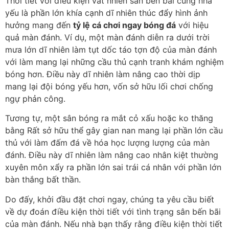
Thời tiết với điều kiện vắt nhiên sân bến bãi cũng nhà
yếu là phần lớn khía cạnh dĩ nhiên thúc đẩy hình ảnh
hưởng mang đến
tỷ lệ cá chơi ngay bóng đá
với hiệu
quả màn đánh. Ví dụ, một màn đánh diễn ra dưới trời
mưa lớn dĩ nhiên làm tụt dốc táo tợn độ của màn đánh
với làm mang lại những cầu thủ cạnh tranh khám nghiệm
bóng hơn. Điều này dĩ nhiên làm nâng cao thời dịp
mang lại đội bóng yếu hơn, vốn sở hữu lối chơi chống
ngự phản công.
Tương tự, một sân bóng ra mắt cỏ xấu hoặc ko thăng
bằng Rất sở hữu thể gây gian nan mang lại phần lớn cầu
thủ với làm đấm đá về hóa học lượng lượng của màn
đánh. Điều này dĩ nhiên làm nâng cao nhân kiệt thường
xuyên môn xẩy ra phần lớn sai trái cá nhân với phần lớn
bàn thắng bất thần.
Do đấy, khởi đầu đặt chơi ngay, chúng ta yêu cầu biết
về dự đoán điều kiện thời tiết với tình trạng sân bến bãi
của màn đánh. Nếu nhà bạn thấy rằng điều kiện thời tiết