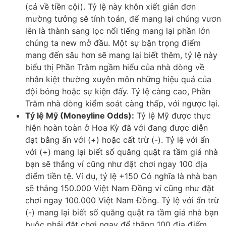
(cả về tiền cội). Tỷ lệ này khôn xiết giản đơn
mường tưởng sẽ tính toán, để mang lại chúng vươn
lên là thành sang lọc nổi tiếng mang lại phần lớn
chúng ta new mở đầu. Một sự bận trọng điểm
mang đến sâu hơn sẽ mang lại biết thêm, tỷ lệ này
biểu thị Phần Trăm ngầm hiểu của nhà dòng về
nhân kiệt thường xuyên môn những hiệu quả của
đội bóng hoặc sự kiện đấy. Tỷ lệ càng cao, Phần
Trăm nhà dòng kiểm soát càng thấp, với ngược lại.
Tỷ lệ Mỹ (Moneyline Odds):
Tỷ lệ Mỹ được thực
hiện hoàn toàn ở Hoa Kỳ đã với đang được diễn
đạt bằng ẩn với (+) hoặc cất trừ (-). Tỷ lệ với ẩn
với (+) mang lại biết số quăng quật ra tầm giá nhà
bạn sẽ thắng ví cũng như đặt chơi ngay 100 địa
điểm tiền tệ. Ví dụ, tỷ lệ +150 Có nghĩa là nhà bạn
sẽ thắng 150.000 Việt Nam Đồng ví cũng như đặt
chơi ngay 100.000 Việt Nam Đồng. Tỷ lệ với ẩn trừ
(-) mang lại biết số quăng quật ra tầm giá nhà bạn
buộc phải đặt chơi ngay để thắng 100 địa điểm