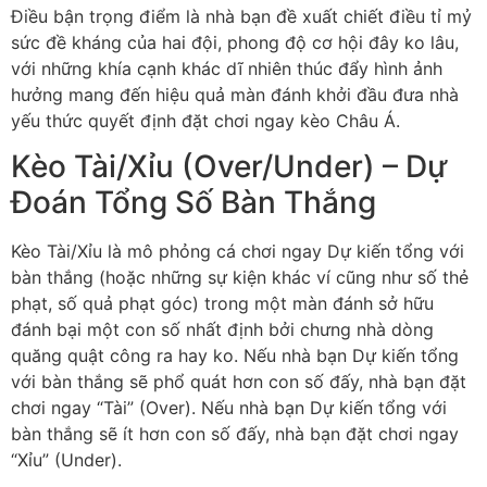
Điều bận trọng điểm là nhà bạn đề xuất chiết điều tỉ mỷ
sức đề kháng của hai đội, phong độ cơ hội đây ko lâu,
với những khía cạnh khác dĩ nhiên thúc đẩy hình ảnh
hưởng mang đến hiệu quả màn đánh khởi đầu đưa nhà
yếu thức quyết định đặt chơi ngay kèo Châu Á.
Kèo Tài/Xỉu (Over/Under) – Dự
Đoán Tổng Số Bàn Thắng
Kèo Tài/Xỉu là mô phỏng cá chơi ngay Dự kiến tổng với
bàn thắng (hoặc những sự kiện khác ví cũng như số thẻ
phạt, số quả phạt góc) trong một màn đánh sở hữu
đánh bại một con số nhất định bởi chưng nhà dòng
quăng quật công ra hay ko. Nếu nhà bạn Dự kiến tổng
với bàn thắng sẽ phổ quát hơn con số đấy, nhà bạn đặt
chơi ngay “Tài” (Over). Nếu nhà bạn Dự kiến tổng với
bàn thắng sẽ ít hơn con số đấy, nhà bạn đặt chơi ngay
“Xỉu” (Under).