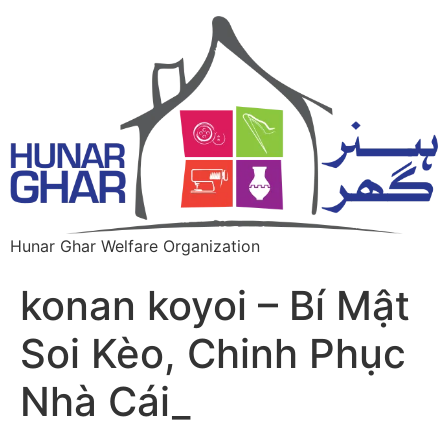
Hunar Ghar Welfare Organization
konan koyoi – Bí Mật
Soi Kèo, Chinh Phục
Nhà Cái_