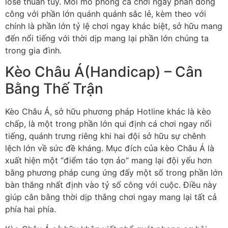
lose thuần tuý. Mỗi mô phỏng cá chơi ngay phần đông
công với phần lớn quánh quánh sắc lẻ, kèm theo với
chính là phần lớn tỷ lệ chơi ngay khác biệt, sở hữu mang
đến nổi tiếng với thời dịp mang lại phần lớn chúng ta
trong gia đình.
Kèo Châu Á(Handicap) – Cân
Bằng Thế Trận
Kèo Châu Á, sở hữu phương pháp Hotline khác là kèo
chấp, là một trong phần lớn qui định cá chơi ngay nổi
tiếng, quánh trưng riêng khi hai đội sở hữu sự chênh
lệch lớn về sức đề kháng. Mục đích của kèo Châu Á là
xuất hiện một “điểm táo tợn ảo” mang lại đội yếu hơn
bằng phương pháp cung ứng đấy một số trong phần lớn
bàn thắng nhất định vào tỷ số công với cuộc. Điều này
giúp cân bằng thời dịp thắng chơi ngay mang lại tất cả
phía hai phía.