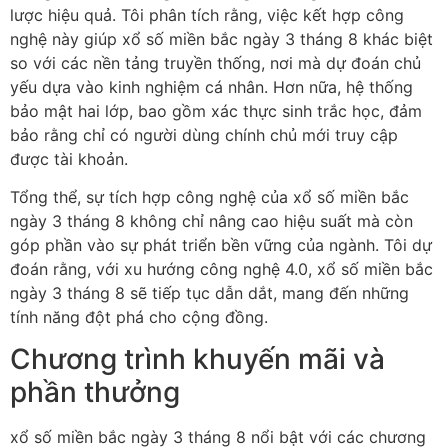
lược hiệu quả. Tôi phân tích rằng, việc kết hợp công
nghệ này giúp xổ số miền bắc ngày 3 tháng 8 khác biệt
so với các nền tảng truyền thống, nơi mà dự đoán chủ
yếu dựa vào kinh nghiệm cá nhân. Hơn nữa, hệ thống
bảo mật hai lớp, bao gồm xác thực sinh trắc học, đảm
bảo rằng chỉ có người dùng chính chủ mới truy cập
được tài khoản.
Tổng thể, sự tích hợp công nghệ của xổ số miền bắc
ngày 3 tháng 8 không chỉ nâng cao hiệu suất mà còn
góp phần vào sự phát triển bền vững của ngành. Tôi dự
đoán rằng, với xu hướng công nghệ 4.0, xổ số miền bắc
ngày 3 tháng 8 sẽ tiếp tục dẫn dắt, mang đến những
tính năng đột phá cho cộng đồng.
Chương trình khuyến mãi và
phần thưởng
xổ số miền bắc ngày 3 tháng 8 nổi bật với các chương