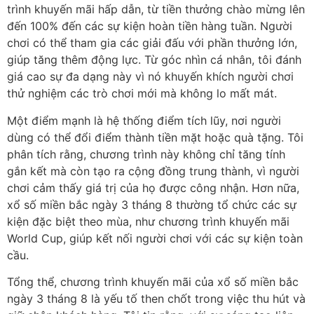
trình khuyến mãi hấp dẫn, từ tiền thưởng chào mừng lên
đến 100% đến các sự kiện hoàn tiền hàng tuần. Người
chơi có thể tham gia các giải đấu với phần thưởng lớn,
giúp tăng thêm động lực. Từ góc nhìn cá nhân, tôi đánh
giá cao sự đa dạng này vì nó khuyến khích người chơi
thử nghiệm các trò chơi mới mà không lo mất mát.
Một điểm mạnh là hệ thống điểm tích lũy, nơi người
dùng có thể đổi điểm thành tiền mặt hoặc quà tặng. Tôi
phân tích rằng, chương trình này không chỉ tăng tính
gắn kết mà còn tạo ra cộng đồng trung thành, vì người
chơi cảm thấy giá trị của họ được công nhận. Hơn nữa,
xổ số miền bắc ngày 3 tháng 8 thường tổ chức các sự
kiện đặc biệt theo mùa, như chương trình khuyến mãi
World Cup, giúp kết nối người chơi với các sự kiện toàn
cầu.
Tổng thể, chương trình khuyến mãi của xổ số miền bắc
ngày 3 tháng 8 là yếu tố then chốt trong việc thu hút và