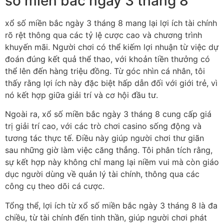
số miền bắc ngày 3 tháng 8
xổ số miền bắc ngày 3 tháng 8 mang lại lợi ích tài chính
rõ rệt thông qua các tỷ lệ cược cao và chương trình
khuyến mãi. Người chơi có thể kiếm lợi nhuận từ việc dự
đoán đúng kết quả thể thao, với khoản tiền thưởng có
thể lên đến hàng triệu đồng. Từ góc nhìn cá nhân, tôi
thấy rằng lợi ích này đặc biệt hấp dẫn đối với giới trẻ, vì
nó kết hợp giữa giải trí và cơ hội đầu tư.
Ngoài ra, xổ số miền bắc ngày 3 tháng 8 cung cấp giá
trị giải trí cao, với các trò chơi casino sống động và
tương tác thực tế. Điều này giúp người chơi thư giãn
sau những giờ làm việc căng thẳng. Tôi phân tích rằng,
sự kết hợp này không chỉ mang lại niềm vui mà còn giáo
dục người dùng về quản lý tài chính, thông qua các
công cụ theo dõi cá cược.
Tổng thể, lợi ích từ xổ số miền bắc ngày 3 tháng 8 là đa
chiều, từ tài chính đến tinh thần, giúp người chơi phát