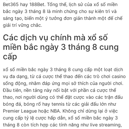
Bet365 hay 188Bet. Tổng thể, lịch sử của xổ số miền
bắc ngày 3 tháng 8 là minh chứng cho sự kiên trì và
sáng tạo, biến một ý tưởng đơn giản thành một đế chế
giải trí vững chắc.
Các dịch vụ chính mà xổ số
miền bắc ngày 3 tháng 8 cung
cấp
xổ số miền bắc ngày 3 tháng 8 cung cấp một loạt dịch
vụ đa dạng, từ cá cược thể thao đến các trò chơi casino
sống động, nhằm đáp ứng mọi sở thích của người chơi.
Đầu tiên, nền tảng này nổi bật với phần cá cược thể
thao, nơi người dùng có thể đặt cược vào các trận đấu
bóng đá, bóng rổ hay tennis từ các giải đấu lớn như
Premier League hoặc NBA. Không chỉ dừng lại ở việc
cung cấp tỷ lệ cược hấp dẫn, xổ số miền bắc ngày 3
tháng 8 còn tích hợp các tính năng như live streaming,