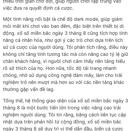
thiểu thời gian chờ đợi, giúp người chơi tập trung vào
việc đưa ra quyết định cá cược.
Một tính năng nổi bật là chế độ dark mode, giúp giảm
mỏi mắt khi chơi vào ban đêm, đặc biệt trên thiết bị di
động. xổ số miền bắc ngày 3 tháng 8 cũng tích hợp tính
năng cá nhân hóa, như gợi ý các trò chơi dựa trên lịch
sử cá cược của người dùng. Tôi phân tích rằng, điều này
không chỉ tăng tính tương tác mà còn nâng cao tỷ lệ giữ
chân khách hàng, vì người chơi cảm thấy nền tảng hiểu
rõ sở thích của họ. Hơn nữa, tốc độ tải trang nhanh
chóng, nhờ sử dụng công nghệ đám mây, làm cho trải
nghiệm trở nên mượt mà hơn so với các nền tảng khác
thường gặp vấn đề lag.
Tổng thể, hệ thống giao diện của xổ số miền bắc ngày 3
tháng 8 là một bước tiến lớn trong việc nâng cao trải
nghiệm người dùng. Tôi tin rằng, bằng cách liên tục cập
nhật dựa trên phản hồi từ cộng đồng, xổ số miền bắc
ngày 3 tháng 8 sẽ duy trì vị thế dẫn đầu, biến cá cược