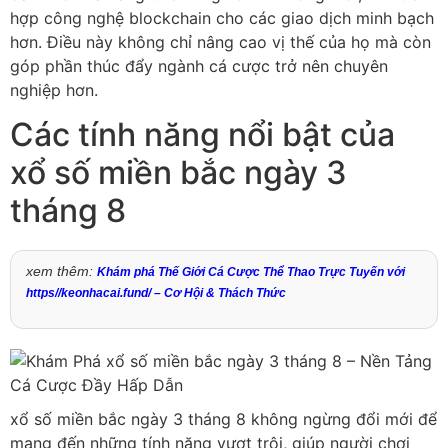
hợp công nghệ blockchain cho các giao dịch minh bạch
hơn. Điều này không chỉ nâng cao vị thế của họ mà còn
góp phần thúc đẩy ngành cá cược trở nên chuyên
nghiệp hơn.
Các tính năng nổi bật của
xổ số miền bắc ngày 3
tháng 8
xem thêm:
Khám phá Thế Giới Cá Cược Thể Thao Trực Tuyến với
https//keonhacai.fund/ – Cơ Hội & Thách Thức
xổ số miền bắc ngày 3 tháng 8 không ngừng đổi mới để
mang đến những tính năng vượt trội, giúp người chơi