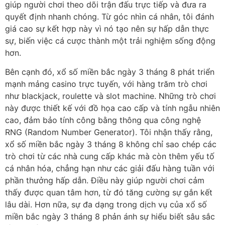
giúp người chơi theo dõi trận đấu trực tiếp và đưa ra
quyết định nhanh chóng. Từ góc nhìn cá nhân, tôi đánh
giá cao sự kết hợp này vì nó tạo nên sự hấp dẫn thực
sự, biến việc cá cược thành một trải nghiệm sống động
hơn.
Bên cạnh đó, xổ số miền bắc ngày 3 tháng 8 phát triển
mạnh mảng casino trực tuyến, với hàng trăm trò chơi
như blackjack, roulette và slot machine. Những trò chơi
này được thiết kế với đồ họa cao cấp và tính ngẫu nhiên
cao, đảm bảo tính công bằng thông qua công nghệ
RNG (Random Number Generator). Tôi nhận thấy rằng,
xổ số miền bắc ngày 3 tháng 8 không chỉ sao chép các
trò chơi từ các nhà cung cấp khác mà còn thêm yếu tố
cá nhân hóa, chẳng hạn như các giải đấu hàng tuần với
phần thưởng hấp dẫn. Điều này giúp người chơi cảm
thấy được quan tâm hơn, từ đó tăng cường sự gắn kết
lâu dài. Hơn nữa, sự đa dạng trong dịch vụ của xổ số
miền bắc ngày 3 tháng 8 phản ánh sự hiểu biết sâu sắc