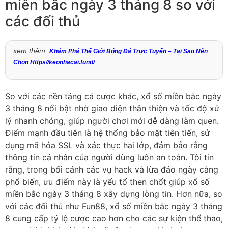
miền bắc ngày 3 tháng 8 so với
các đối thủ
xem thêm:
Khám Phá Thế Giới Bóng Đá Trực Tuyến – Tại Sao Nên
Chọn Https//keonhacai.fund/
So với các nền tảng cá cược khác, xổ số miền bắc ngày
3 tháng 8 nổi bật nhờ giao diện thân thiện và tốc độ xử
lý nhanh chóng, giúp người chơi mới dễ dàng làm quen.
Điểm mạnh đầu tiên là hệ thống bảo mật tiên tiến, sử
dụng mã hóa SSL và xác thực hai lớp, đảm bảo rằng
thông tin cá nhân của người dùng luôn an toàn. Tôi tin
rằng, trong bối cảnh các vụ hack và lừa đảo ngày càng
phổ biến, ưu điểm này là yếu tố then chốt giúp xổ số
miền bắc ngày 3 tháng 8 xây dựng lòng tin. Hơn nữa, so
với các đối thủ như Fun88, xổ số miền bắc ngày 3 tháng
8 cung cấp tỷ lệ cược cao hơn cho các sự kiện thể thao,