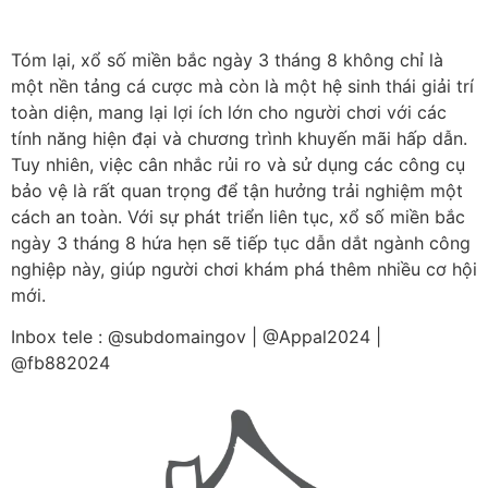
Tóm lại, xổ số miền bắc ngày 3 tháng 8 không chỉ là
một nền tảng cá cược mà còn là một hệ sinh thái giải trí
toàn diện, mang lại lợi ích lớn cho người chơi với các
tính năng hiện đại và chương trình khuyến mãi hấp dẫn.
Tuy nhiên, việc cân nhắc rủi ro và sử dụng các công cụ
bảo vệ là rất quan trọng để tận hưởng trải nghiệm một
cách an toàn. Với sự phát triển liên tục, xổ số miền bắc
ngày 3 tháng 8 hứa hẹn sẽ tiếp tục dẫn dắt ngành công
nghiệp này, giúp người chơi khám phá thêm nhiều cơ hội
mới.
Inbox tele : @subdomaingov | @Appal2024 |
@fb882024