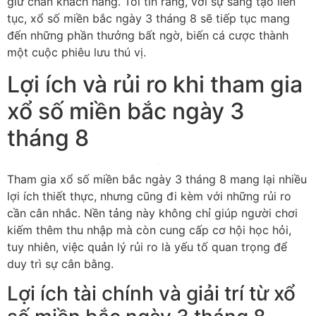
giữ chân khách hàng. Tôi tin rằng, với sự sáng tạo liên
tục, xổ số miền bắc ngày 3 tháng 8 sẽ tiếp tục mang
đến những phần thưởng bất ngờ, biến cá cược thành
một cuộc phiêu lưu thú vị.
Lợi ích và rủi ro khi tham gia
xổ số miền bắc ngày 3
tháng 8
Tham gia xổ số miền bắc ngày 3 tháng 8 mang lại nhiều
lợi ích thiết thực, nhưng cũng đi kèm với những rủi ro
cần cân nhắc. Nền tảng này không chỉ giúp người chơi
kiếm thêm thu nhập mà còn cung cấp cơ hội học hỏi,
tuy nhiên, việc quản lý rủi ro là yếu tố quan trọng để
duy trì sự cân bằng.
Lợi ích tài chính và giải trí từ xổ