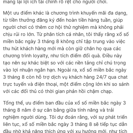
mang lại lợi ích tài chính rõ rệt cho người chơi.
Một ưu điểm khác là chương trình khuyến mãi đa dạng,
từ tiền thưởng đăng ký đến hoàn tiền hàng tuần, giúp
người chơi có thêm cơ hội thử nghiệm mà không phải
chịu rủi ro lớn. Từ phân tích cá nhân, tôi thấy rằng xổ số
miền bắc ngày 3 tháng 8 không chỉ tập trung vào việc
thu hút khách hàng mới mà còn giữ chân họ qua các
chương trình loyalty, như tích điểm đổi quà. Điều này
tạo nên sự khác biệt so với các nền tảng chỉ chú trọng
vào lợi nhuận ngắn hạn. Ngoài ra, xổ số miền bắc ngày
3 tháng 8 còn hỗ trợ dịch vụ khách hàng 24/7 qua chat
trực tuyến và điện thoại, một điểm cộng lớn khi so sánh
với các đối thủ có thời gian phản hồi chậm chạp.
Tổng thể, ưu điểm ban đầu của xổ số miền bắc ngày 3
tháng 8 nằm ở sự cân bằng giữa tính năng và trải
nghiệm người dùng. Tôi dự đoán rằng, với sự phát triển
liên tục, xổ số miền bắc ngày 3 tháng 8 sẽ tiếp tục dẫn
đầu nhờ khả năng thích ứng với xu hướng mới, như tích