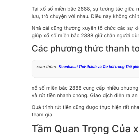
Tại xổ số miền bắc 2888, sự tương tác giữa n
lưu, trò chuyện với nhau. Điều này không ch
Nhà cái cũng thường xuyên tổ chức các sự ki
giúp xổ số miền bắc 2888 giữ chân người dùn
Các phương thức thanh to
xem thêm:
Keonhacai Thử thách và Cơ hội trong Thế gi
xổ số miền bắc 2888 cung cấp nhiều phương t
và rút tiền nhanh chóng. Giao dịch diễn ra an
Quá trình rút tiền cũng được thực hiện rất n
tham gia.
Tầm Quan Trọng Của x