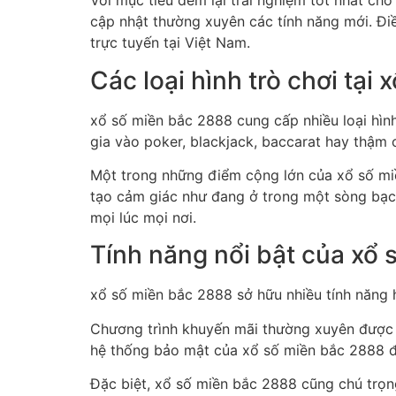
Với mục tiêu đem lại trải nghiệm tốt nhất c
cập nhật thường xuyên các tính năng mới. Đi
trực tuyến tại Việt Nam.
Các loại hình trò chơi tại
xổ số miền bắc 2888 cung cấp nhiều loại hình
gia vào poker, blackjack, baccarat hay thậm c
Một trong những điểm cộng lớn của xổ số miề
tạo cảm giác như đang ở trong một sòng bạc 
mọi lúc mọi nơi.
Tính năng nổi bật của xổ
xổ số miền bắc 2888 sở hữu nhiều tính năng h
Chương trình khuyến mãi thường xuyên được c
hệ thống bảo mật của xổ số miền bắc 2888 đư
Đặc biệt, xổ số miền bắc 2888 cũng chú trọng