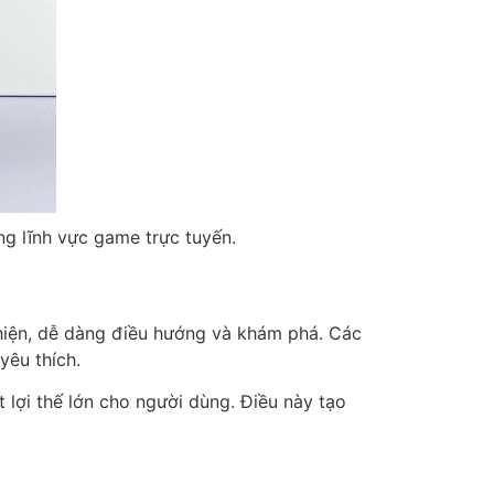
ng lĩnh vực game trực tuyến.
thiện, dễ dàng điều hướng và khám phá. Các
yêu thích.
 lợi thế lớn cho người dùng. Điều này tạo