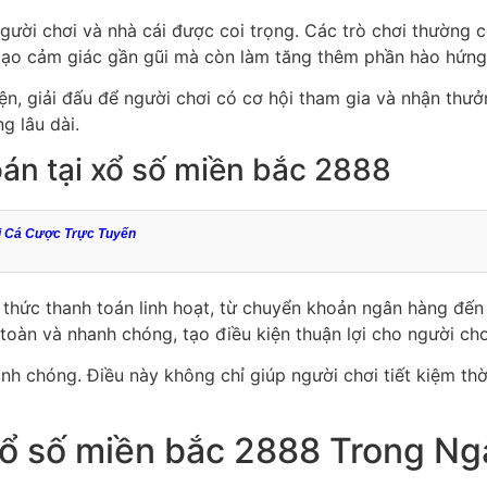
gười chơi và nhà cái được coi trọng. Các trò chơi thường c
ỉ tạo cảm giác gần gũi mà còn làm tăng thêm phần hào hứng
ện, giải đấu để người chơi có cơ hội tham gia và nhận thư
g lâu dài.
án tại xổ số miền bắc 2888
ới Cá Cược Trực Tuyến
hức thanh toán linh hoạt, từ chuyển khoản ngân hàng đến v
 toàn và nhanh chóng, tạo điều kiện thuận lợi cho người chơ
hanh chóng. Điều này không chỉ giúp người chơi tiết kiệm t
ổ số miền bắc 2888 Trong N