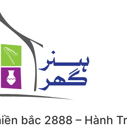
iền bắc 2888 – Hành Tr