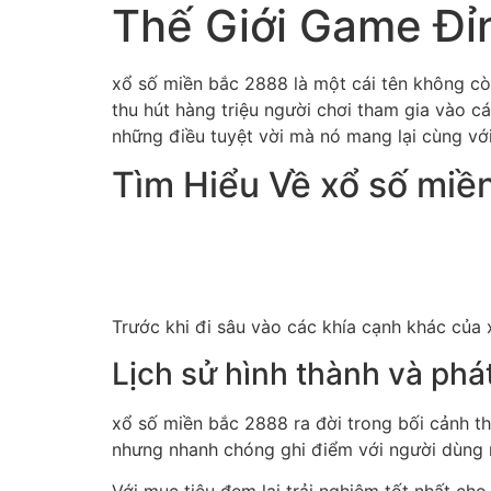
Thế Giới Game Đỉ
xổ số miền bắc 2888 là một cái tên không cò
thu hút hàng triệu người chơi tham gia vào cá
những điều tuyệt vời mà nó mang lại cùng với
Tìm Hiểu Về xổ số miề
Trước khi đi sâu vào các khía cạnh khác của 
Lịch sử hình thành và phá
xổ số miền bắc 2888 ra đời trong bối cảnh t
nhưng nhanh chóng ghi điểm với người dùng n