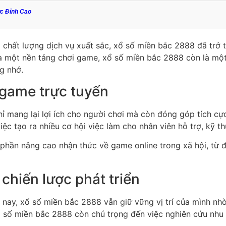
c Đỉnh Cao
và chất lượng dịch vụ xuất sắc, xổ số miền bắc 2888 đã trở
là một nền tảng chơi game, xổ số miền bắc 2888 còn là một
g nhớ.
 game trực tuyến
 mang lại lợi ích cho người chơi mà còn đóng góp tích cực
ệc tạo ra nhiều cơ hội việc làm cho nhân viên hỗ trợ, kỹ th
hần nâng cao nhận thức về game online trong xã hội, từ đ
chiến lược phát triển
 nay, xổ số miền bắc 2888 vẫn giữ vững vị trí của mình nhờ
 xổ số miền bắc 2888 còn chú trọng đến việc nghiên cứu nh