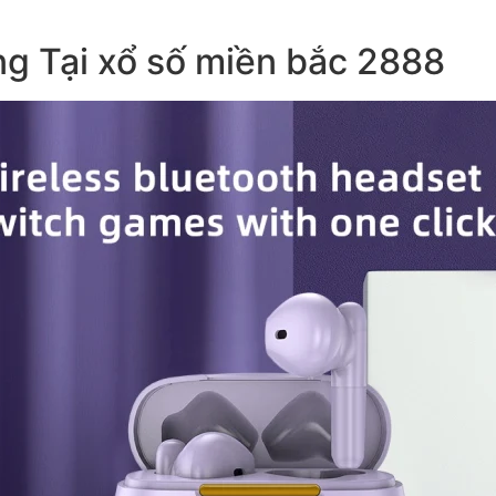
g Tại xổ số miền bắc 2888