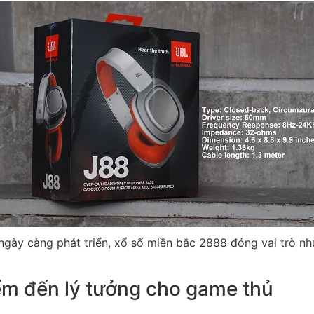
gày càng phát triển, xổ số miền bắc 2888 đóng vai trò nh
ểm đến lý tưởng cho game thủ