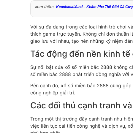
xem thêm:
Keonhacai.fund – Khám Phá Thế Giới Cá Cượ
Với sự đa dạng trong các loại hình trò chơi 
thích game trực tuyến. Không chỉ đơn thuần 
giao lưu với nhau, tạo nên những kỷ niệm đán
Tác động đến nền kinh tế
Sự nổi bật của xổ số miền bắc 2888 không chỉ
số miền bắc 2888 phát triển đồng nghĩa với vi
Bên cạnh đó, xổ số miền bắc 2888 cũng góp p
công nghiệp giải trí.
Các đối thủ cạnh tranh và 
Trong một thị trường đầy cạnh tranh như hiện
việc liên tục cải tiến công nghệ và dịch vụ,
phù hợp nhất.