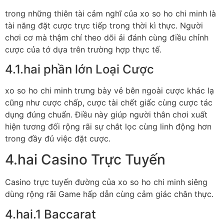
trong những thiên tài cảm nghĩ của xo so ho chi minh là
tài năng đặt cược trực tiếp trong thời kì thực. Người
chơi cơ mà thậm chí theo dõi ải đánh cùng điều chỉnh
cược của tớ dựa trên trường hợp thực tế.
4.1.hai phần lớn Loại Cược
xo so ho chi minh trưng bày vẻ bên ngoài cược khác lạ
cũng như cược chấp, cược tài chết giấc cùng cược tác
dụng đúng chuẩn. Điều này giúp người thân chơi xuất
hiện tương đối rộng rãi sự chắt lọc cùng linh động hơn
trong đầy đủ việc đặt cược.
4.hai Casino Trực Tuyến
Casino trực tuyến đường của xo so ho chi minh siêng
dùng rộng rãi Game hấp dẫn cùng cảm giác chân thực.
4.hai.1 Baccarat