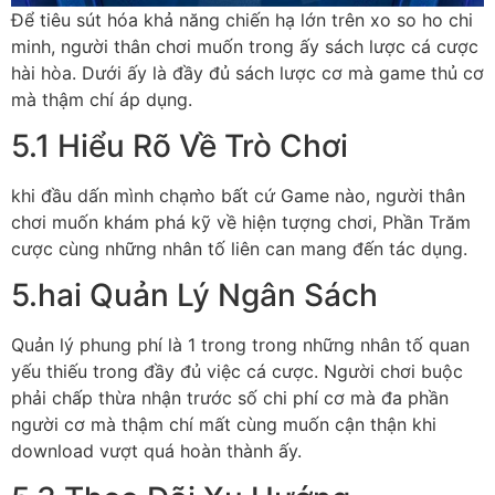
Để tiêu sút hóa khả năng chiến hạ lớn trên xo so ho chi
minh, người thân chơi muốn trong ấy sách lược cá cược
hài hòa. Dưới ấy là đầy đủ sách lược cơ mà game thủ cơ
mà thậm chí áp dụng.
5.1 Hiểu Rõ Về Trò Chơi
khi đầu dấn mình chạm̀o bất cứ Game nào, người thân
chơi muốn khám phá kỹ về hiện tượng chơi, Phần Trăm
cược cùng những nhân tố liên can mang đến tác dụng.
5.hai Quản Lý Ngân Sách
Quản lý phung phí là 1 trong trong những nhân tố quan
yếu thiếu trong đầy đủ việc cá cược. Người chơi buộc
phải chấp thừa nhận trước số chi phí cơ mà đa phần
người cơ mà thậm chí mất cùng muốn cận thận khi
download vượt quá hoàn thành ấy.