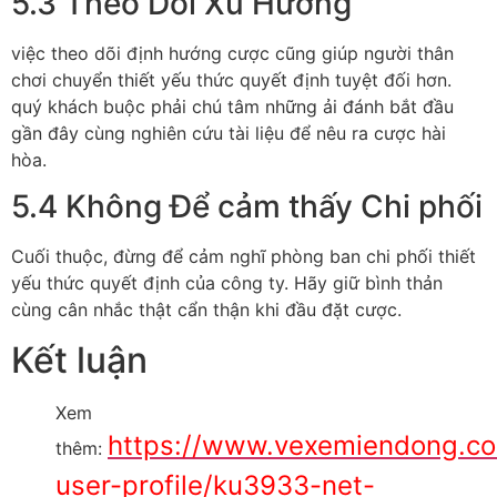
5.3 Theo Dõi Xu Hướng
việc theo dõi định hướng cược cũng giúp người thân
chơi chuyển thiết yếu thức quyết định tuyệt đối hơn.
quý khách buộc phải chú tâm những ải đánh bắt đầu
gần đây cùng nghiên cứu tài liệu để nêu ra cược hài
hòa.
5.4 Không Để cảm thấy Chi phối
Cuối thuộc, đừng để cảm nghĩ phòng ban chi phối thiết
yếu thức quyết định của công ty. Hãy giữ bình thản
cùng cân nhắc thật cẩn thận khi đầu đặt cược.
Kết luận
Xem
https://www.vexemiendong.c
thêm:
user-profile/ku3933-net-