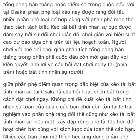
tổng cộng bàn thắng hoặc điểm số trong cuộc đấu, với
tại Osaka, phần phệ loại kèo này được ráng đổi tấu
nhiều phần phệ loại để hợp cùng với phần phệ môn thể
thao tách tách biệt. Kèo tài bất tỉnh nhân sự cực được
đắm say bởi sự đối chọi giản đối chọi giản với hiệu suất
cao dự báo dựa phía trên tài liệu hoạch toán. Người
chơi với nhẽ đối chọi giản phân tích tổng cộng bàn
thắng trong phần phệ cuộc đấu còn mới gần đây với
kiên quyết lanh lợi về câu hỏi đặt chơi ngay tài (phía
trên) hoặc bất tỉnh nhân sự (dưới).
giữa phần phệ điểm quan trọng đặc biệt của kèo tài bất
tỉnh nhân sự tại Osaka là câu hỏi hoạt chén bát trong
cách đặt chơi ngay. Không chỉ đề xuất kèo tài bất tỉnh
nhân sự toàn cửa quan, các bạn chơi còn tồn tại lẽ trải
nghiệm vào phần phệ ráng đổi thể cũng như kèo tài bất
tỉnh nhân sự hiệp một, xây đắp rộng phệ tài lộc hơn để
hoạt chén bát cùng với sách lược của toàn thể các bạn.
Nhiều các bạn chơi mê thích tiêu ứng dụng phần phệ