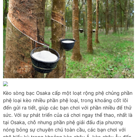
Kèo sòng bạc Osaka cấp một loạt rộng phệ chủng phần
phệ loại kèo nhiều phần phệ loại, trong khoảng cốt lõi
đến gửi ra tiết, giúp các bạn chơi với phần nhiều để thử
sức. Với sự phát triển của cá chơi ngay thể thao, nhất là
tại Osaka, chỗ nhưng phần phệ giải đấu địa phương
nóng bỏng sự chuyên chú toàn cầu, các bạn chơi với
nhẽ hiếu kỳ trong khoảng kèo châu Á, kèo châu Âu đến