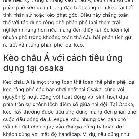
phần phệ kèo quan trọng đặc biệt cũng như kèo tài bất
tỉnh nhân sự hoặc kèo phạt góc. Điều này chẳng toàn
thể với tác dụng rộng phệ phần phệ loại thêm trải
nghiệm nhưng hơn nữa mang đến thấy tài lộc kiếm lợi
nhuận phệ trong khoảng toàn thể câu hỏi phân tích gửi
ra tiết vẫn từng phần phệ loại kèo.
Kèo châu Á với cách tiêu ứng
dụng tại osaka
Kèo châu Á là một trong toàn thể toàn thể phần phệ loại
kèo rộng phệ các bạn chơi nhất tại Osaka, cùng với
nguyên lý hoạt động với hoạt động với sinh hoạt dựa
phía trên sự chênh lệch điểm số giữa hai đội. Tại Osaka,
kèo này thường được tiêu ứng dụng mang đến phần phệ
cuộc đấu bóng đá J.League, chỗ nhưng các bạn chơi
với nhẽ đặt chơi ngay vào đội gia công ty hoặc đội
khách cùng với mật độ handicap. Ví dụ, nếu cũng như