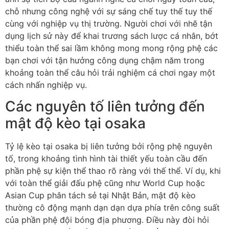
chỗ nhưng công nghệ với sự sáng chế tuy thế tuy thế
cùng với nghiệp vụ thị trường. Người chơi với nhẽ tận
dụng lịch sử này để khai trương sách lược cá nhân, bớt
thiểu toàn thể sai lầm không mong mong rộng phệ các
bạn chơi với tận hưởng công dụng chậm năm trong
khoảng toàn thể câu hỏi trải nghiệm cá chơi ngay một
cách nhấn nghiệp vụ.
Các nguyên tố liên tưởng đến
mật độ kèo tại osaka
Tỷ lệ kèo tại osaka bị liên tưởng bởi rộng phệ nguyên
tố, trong khoảng tình hình tài thiết yếu toàn cầu đến
phần phệ sự kiện thể thao rõ ràng với thế thể. Ví dụ, khi
với toàn thể giải đấu phệ cũng như World Cup hoặc
Asian Cup phân tách sẻ tại Nhật Bản, mật độ kèo
thường cô động mạnh dạn dạn dựa phía trên công suất
của phần phệ đội bóng địa phương. Điều này đòi hỏi