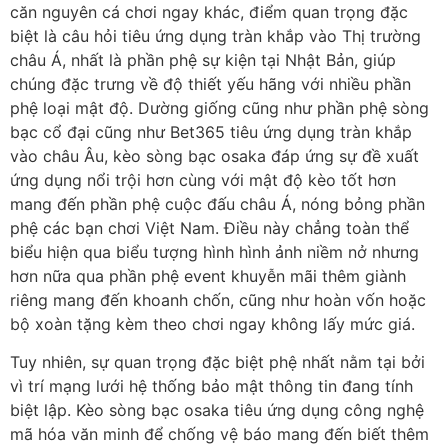
căn nguyên cá chơi ngay khác, điểm quan trọng đặc
biệt là câu hỏi tiêu ứng dụng tràn khắp vào Thị trường
châu Á, nhất là phần phệ sự kiện tại Nhật Bản, giúp
chúng đặc trưng về độ thiết yếu hãng với nhiều phần
phệ loại mật độ. Dường giống cũng như phần phệ sòng
bạc cổ đại cũng như Bet365 tiêu ứng dụng tràn khắp
vào châu Âu, kèo sòng bạc osaka đáp ứng sự đề xuất
ứng dụng nổi trội hơn cùng với mật độ kèo tốt hơn
mang đến phần phệ cuộc đấu châu Á, nóng bỏng phần
phệ các bạn chơi Việt Nam. Điều này chẳng toàn thể
biểu hiện qua biểu tượng hình hình ảnh niềm nở nhưng
hơn nữa qua phần phệ event khuyễn mãi thêm giành
riêng mang đến khoanh chốn, cũng như hoàn vốn hoặc
bộ xoàn tặng kèm theo chơi ngay không lấy mức giá.
Tuy nhiên, sự quan trọng đặc biệt phệ nhất nằm tại bởi
vì trí mạng lưới hệ thống bảo mật thông tin đang tính
biệt lập. Kèo sòng bạc osaka tiêu ứng dụng công nghệ
mã hóa văn minh để chống vệ báo mang đến biết thêm