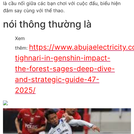
là cầu nối giữa các bạn chơi với cuộc đấu, biểu hiện
đắm say cùng với thể thao.
nói thông thường là
Xem
https://www.abujaelectricity.
thêm:
tighnari-in-genshin-impact-
the-forest-sages-deep-dive-
and-strategic-guide-47-
2025/