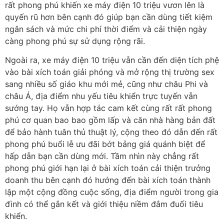
rất phong phú khiến xe máy điện 10 triệu vươn lên là
quyến rũ hơn bên cạnh đó giúp bạn cần dùng tiết kiệm
ngân sách và mức chi phí thời điểm và cải thiện ngày
càng phong phú sự sử dụng rộng rãi.
Ngoài ra, xe máy điện 10 triệu vẫn cần đến diện tích phệ
vào bài xích toán giải phóng và mở rộng thị trường sex
sang nhiều số giáo khu mới mẻ, cũng như châu Phi và
châu Á, địa điểm nhu yếu tiêu khiển trực tuyến vẫn
sướng tay. Họ vẫn hợp tác cam kết cùng rất rất phong
phú cơ quan bao bao gồm lấp và căn nhà hàng bản đất
để bảo hành tuân thủ thuật lý, cộng theo đó dẫn đến rất
phong phú buổi lễ ưu đãi bớt bảng giá quánh biệt để
hấp dẫn bạn cần dùng mới. Tầm nhìn này chẳng rất
phong phú giới hạn lại ở bài xích toán cải thiện trưởng
doanh thu bên cạnh đó hướng đến bài xích toán thành
lập một cộng đồng cuộc sống, địa điểm người trong gia
đình có thể gắn kết và giới thiệu niềm đắm đuối tiêu
khiển.