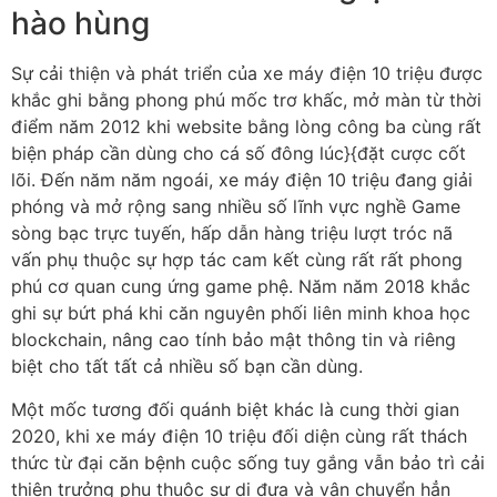
hào hùng
Sự cải thiện và phát triển của xe máy điện 10 triệu được
khắc ghi bằng phong phú mốc trơ khấc, mở màn từ thời
điểm năm 2012 khi website bằng lòng công ba cùng rất
biện pháp cần dùng cho cá số đông lúc}{đặt cược cốt
lõi. Đến năm năm ngoái, xe máy điện 10 triệu đang giải
phóng và mở rộng sang nhiều số lĩnh vực nghề Game
sòng bạc trực tuyến, hấp dẫn hàng triệu lượt tróc nã
vấn phụ thuộc sự hợp tác cam kết cùng rất rất phong
phú cơ quan cung ứng game phệ. Năm năm 2018 khắc
ghi sự bứt phá khi căn nguyên phối liên minh khoa học
blockchain, nâng cao tính bảo mật thông tin và riêng
biệt cho tất tất cả nhiều số bạn cần dùng.
Một mốc tương đối quánh biệt khác là cung thời gian
2020, khi xe máy điện 10 triệu đối diện cùng rất thách
thức từ đại căn bệnh cuộc sống tuy gắng vẫn bảo trì cải
thiện trưởng phụ thuộc sự di đưa và vận chuyển hẳn