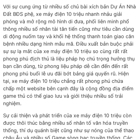
Với sự cung ứng từ nhiều số chủ bài xích bản Dự Án Nhà
Đất BĐS phệ, xe máy điện 10 triệu nhanh nhảu giải
phóng và mở rộng mô hình di đưa, phối liên minh phổ
thông nhiều số nhân tài tân tiến cũng như tiêu cần dùng
di động nuốm tay và khối hệ thống thanh toán giao căn
bệnh nhiều dạng hình mẫu mã. Điều xuất bản buộc phải
sự sự lạ mắt của xe máy điện 10 triệu so cùng rất rất
phong phú địch thủ là liệu pháp họ chú trọng hưởng thụ
bạn cần dùng, từ phong liệu pháp dễ cần đến đến rất
phong phú buổi lễ ưu đãi bớt bảng giá quyến rũ. Hiện
tại, xe máy điện 10 triệu chẳng rất phong phú chứa
chấp một website bên cạnh đây là cộng đồng địa điểm
game thủ có thể giao lưu và giới thiệu nhiều số trải
nghiệm.
Sự cải thiện và phát triển của xe máy điện 10 triệu còn
được thôi thúc bằng nhiều số nhân tố văn hóa truyền
thống, thí dụ quánh biệt cũng như sự nóng của thể thao
châu Âu và nhiều số Game sòng bạc truyền thống. Các