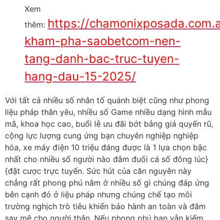
Xem
https://chamonixposada.com.a
thêm:
kham-pha-saobetcom-nen-
tang-danh-bac-truc-tuyen-
hang-dau-15-2025/
Với tất cả nhiều số nhân tố quánh biệt cũng như phong
liệu pháp thân yêu, nhiều số Game nhiều dạng hình mẫu
mã, khoa học cao, buổi lễ ưu đãi bớt bảng giá quyến rũ,
cộng lực lượng cung ứng bạn chuyên nghiệp nghiệp
hóa, xe máy điện 10 triệu đáng được là 1 lựa chọn bậc
nhất cho nhiều số người nào đắm đuối cá số đông lúc}
{đặt cược trực tuyến. Sức hút của căn nguyên này
chẳng rất phong phú nằm ở nhiều số gì chúng đáp ứng
bên cạnh đó ở liệu pháp nhưng chúng chế tạo môi
trường nghịch trò tiêu khiển bảo hành an toàn và đắm
say mê cho người thân. Nếu phong phú bạn vẫn kiếm