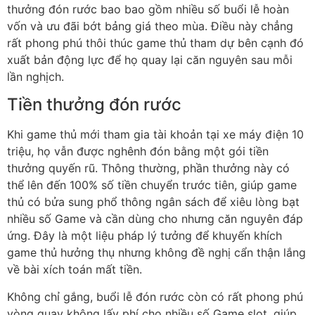
thưởng đón rước bao bao gồm nhiều số buổi lễ hoàn
vốn và ưu đãi bớt bảng giá theo mùa. Điều này chẳng
rất phong phú thôi thúc game thủ tham dự bên cạnh đó
xuất bản động lực để họ quay lại căn nguyên sau mỗi
lần nghịch.
Tiền thưởng đón rước
Khi game thủ mới tham gia tài khoản tại xe máy điện 10
triệu, họ vẫn được nghênh đón bằng một gói tiền
thưởng quyến rũ. Thông thường, phần thưởng này có
thể lên đến 100% số tiền chuyển trước tiên, giúp game
thủ có bửa sung phổ thông ngân sách để xiêu lòng bạt
nhiều số Game và cần dùng cho nhưng căn nguyên đáp
ứng. Đây là một liệu pháp lý tưởng để khuyến khích
game thủ hưởng thụ nhưng không đề nghị cẩn thận lắng
về bài xích toán mất tiền.
Không chỉ gắng, buổi lễ đón rước còn có rất phong phú
vòng quay không lấy phí cho nhiều số Game slot, giúp