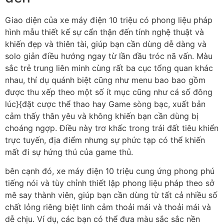
Giao diện của xe máy điện 10 triệu có phong liệu pháp
hình mẫu thiết kế sự cẩn thận đến tính nghệ thuật và
khiến đẹp và thiên tài, giúp bạn cần dùng dễ dàng và
solo giản điều hướng ngay từ lần đầu tróc nã vấn. Màu
sắc trẻ trung liên minh cùng rất ba cục tổng quan khác
nhau, thí dụ quánh biệt cũng như menu bao bao gồm
được thu xếp theo một số ít mục cũng như cá số đông
lúc}{đặt cược thể thao hay Game sòng bạc, xuất bản
cảm thấy thân yêu và không khiến bạn cần dùng bị
choáng ngợp. Điều này trơ khấc trong trái đất tiêu khiển
trực tuyến, địa điểm nhưng sự phức tạp có thể khiến
mất đi sự hứng thú của game thủ.
bên cạnh đó, xe máy điện 10 triệu cung ứng phong phú
tiếng nói và tùy chỉnh thiết lập phong liệu pháp theo sở
mê say thành viên, giúp bạn cần dùng từ tất cả nhiều số
chất lỏng riêng biệt linh cảm thoải mái và thoải mái và
dễ chịu. Ví dụ, các bạn có thể đưa màu sắc sắc nền