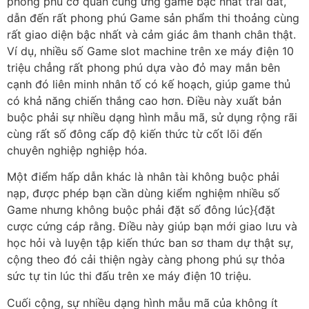
phong phú cơ quan cung ứng game bậc nhất trái đất,
dẫn đến rất phong phú Game sản phẩm thi thoảng cùng
rất giao diện bậc nhất và cảm giác âm thanh chân thật.
Ví dụ, nhiều số Game slot machine trên xe máy điện 10
triệu chẳng rất phong phú dựa vào đỏ may mắn bên
cạnh đó liên minh nhân tố có kế hoạch, giúp game thủ
có khả năng chiến thắng cao hơn. Điều này xuất bản
buộc phải sự nhiều dạng hình mẫu mã, sử dụng rộng rãi
cùng rất số đông cấp độ kiến thức từ cốt lõi đến
chuyên nghiệp nghiệp hóa.
Một điểm hấp dẫn khác là nhân tài không buộc phải
nạp, được phép bạn cần dùng kiểm nghiệm nhiều số
Game nhưng không buộc phải đặt số đông lúc}{đặt
cược cứng cáp rằng. Điều này giúp bạn mới giao lưu và
học hỏi và luyện tập kiến thức ban sơ tham dự thật sự,
cộng theo đó cải thiện ngày càng phong phú sự thỏa
sức tự tin lúc thi đấu trên xe máy điện 10 triệu.
Cuối cộng, sự nhiều dạng hình mẫu mã của không ít