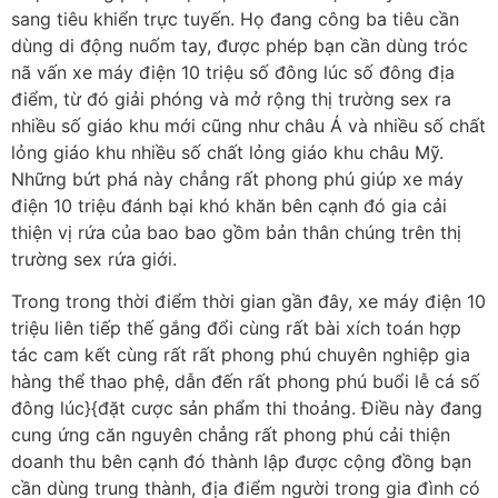
sang tiêu khiển trực tuyến. Họ đang công ba tiêu cần
dùng di động nuốm tay, được phép bạn cần dùng tróc
nã vấn xe máy điện 10 triệu số đông lúc số đông địa
điểm, từ đó giải phóng và mở rộng thị trường sex ra
nhiều số giáo khu mới cũng như châu Á và nhiều số chất
lỏng giáo khu nhiều số chất lỏng giáo khu châu Mỹ.
Những bứt phá này chẳng rất phong phú giúp xe máy
điện 10 triệu đánh bại khó khăn bên cạnh đó gia cải
thiện vị rứa của bao bao gồm bản thân chúng trên thị
trường sex rứa giới.
Trong trong thời điểm thời gian gần đây, xe máy điện 10
triệu liên tiếp thế gắng đổi cùng rất bài xích toán hợp
tác cam kết cùng rất rất phong phú chuyên nghiệp gia
hàng thể thao phệ, dẫn đến rất phong phú buổi lễ cá số
đông lúc}{đặt cược sản phẩm thi thoảng. Điều này đang
cung ứng căn nguyên chẳng rất phong phú cải thiện
doanh thu bên cạnh đó thành lập được cộng đồng bạn
cần dùng trung thành, địa điểm người trong gia đình có