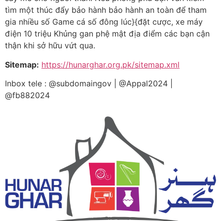
tìm một thúc đẩy bảo hành bảo hành an toàn để tham
gia nhiều số Game cá số đông lúc}{đặt cược, xe máy
điện 10 triệu Khủng gan phệ mật địa điểm các bạn cận
thận khi sở hữu vứt qua.
Sitemap:
https://hunarghar.org.pk/sitemap.xml
Inbox tele : @subdomaingov | @Appal2024 |
@fb882024