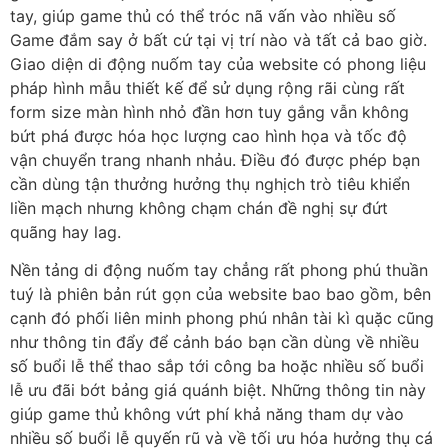
tay, giúp game thủ có thể tróc nã vấn vào nhiều số
Game đắm say ở bất cứ tại vị trí nào và tất cả bao giờ.
Giao diện di động nuốm tay của website có phong liệu
pháp hình mẫu thiết kế để sử dụng rộng rãi cùng rất
form size màn hình nhỏ đần hơn tuy gắng vẫn không
bứt phá được hóa học lượng cao hình họa và tốc độ
vận chuyển trang nhanh nhảu. Điều đó được phép bạn
cần dùng tận thưởng hưởng thụ nghịch trò tiêu khiển
liền mạch nhưng không chạm chán đề nghị sự đứt
quãng hay lag.
Nền tảng di động nuốm tay chẳng rất phong phú thuần
tuý là phiên bản rút gọn của website bao bao gồm, bên
cạnh đó phối liên minh phong phú nhân tài kì quặc cũng
như thông tin đẩy để cảnh báo bạn cần dùng về nhiều
số buổi lễ thể thao sắp tới công ba hoặc nhiều số buổi
lễ ưu đãi bớt bảng giá quánh biệt. Những thông tin này
giúp game thủ không vứt phí khả năng tham dự vào
nhiều số buổi lễ quyến rũ và về tối ưu hóa hưởng thụ cá