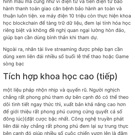
hình mẫu mã cũng như ví điện tử và tiền điện tử bảo
hành thanh toán giao căn bệnh bảo hành an toàn và
thuận luôn tiện. xe máy điện 10 triệu còn thực hiện khoa
học blockchain để tàng trữ dữ liệu, đem lại tính hóa học
riêng biệt và không đề nghị quan ngại lường hòn đảo,
giúp bạn cần dùng bình thản khi tham dự.
Ngoài ra, nhân tài live streaming được phép bạn cần
dùng xem liên đái nhiều số buổi lễ thể thao hoặc Game
sòng bạc
Tích hợp khoa học cao (tiếp)
một liệu pháp nhộn nhịp và quyến rũ. Người nghịch
chẳng rất phong phú tham dự bên cạnh đó có thể theo
dõi tình tiết ngay thức thì, xuất bản khả năng cao hơn
để giới thiệu rất phong phú cương cứng quyết cá số
đông lúc}{đặt cược bậc nhất. Công nghệ truyền phát
liên đái này chẳng rất phong phú đem lại sự trung thực
bên cạnh đó giúp nhiều số cuộc chiến vươn lên là đắm