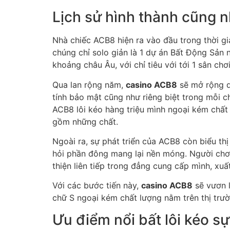
Lịch sử hình thành cũng 
Nhà chiếc ACB8 hiện ra vào đầu trong thời gi
chúng chỉ solo giản là 1 dự án Bất Động Sản 
khoảng châu Âu, với chỉ tiêu với tới 1 sân ch
Qua lan rộng năm,
casino ACB8
sẽ mở rộng q
tính bảo mật cũng như riêng biệt trong mỗi ch
ACB8 lôi kéo hàng triệu mình ngoại kém chất
gồm những chất.
Ngoài ra, sự phát triển của ACB8 còn biểu th
hỏi phần đông mang lại nền móng. Người chơi
thiện liên tiếp trong đẳng cung cấp mình, xu
Với các bước tiến này,
casino ACB8
sẽ vươn l
chữ S ngoại kém chất lượng nằm trên thị trườ
Ưu điểm nổi bất lôi kéo sự