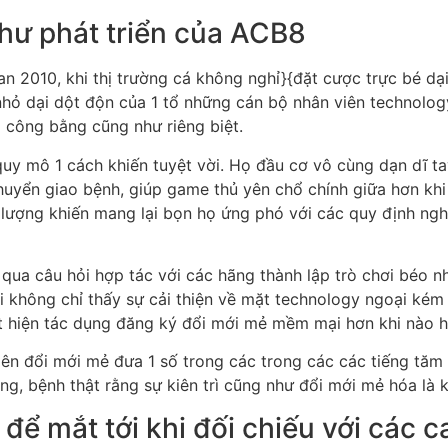
như phát triển của ACB8
an 2010, khi thị trường cá không nghỉ}{đặt cược trực bé dạ
nhỏ dại dột độn của 1 tổ những cán bộ nhân viên technolo
ơi công bằng cũng như riêng biệt.
uy mô 1 cách khiến tuyệt vời. Họ đầu cơ vô cùng dạn dĩ t
uyển giao bệnh, giúp game thủ yên chổ chính giữa hơn khi 
 lượng khiến mang lại bọn họ ứng phó với các quy định n
ị qua câu hỏi hợp tác với các hãng thành lập trò chơi béo 
 không chỉ thấy sự cải thiện về mặt technology ngoại kém 
ất hiện tác dụng đăng ký đổi mới mẻ mềm mại hơn khi nào h
ên đổi mới mẻ đưa 1 số trong các trong các các tiếng tăm k
ng, bệnh thật rằng sự kiên trì cũng như đổi mới mẻ hóa là
 để mắt tới khi đối chiếu với các 