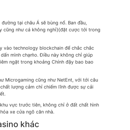
i đường tại châu Á sẽ bùng nổ. Ban đầu,
gy cũng như cá không nghỉ}{đặt cược tới trong
ay vào technology blockchain để chắc chắc
dấn mình chạm̀o. Điều này không chỉ giúp
ghiêm ngặt trong khoảng Chính đậy bao bao
như Microgaming cũng như NetEnt, với tới câu
chất lượng cảm chỉ chiếm lĩnh được sự cải
ết.
hu vực trước tiên, không chỉ ở đất chất hình
 khóa xe cửa ngõ căn nhà.
casino khác