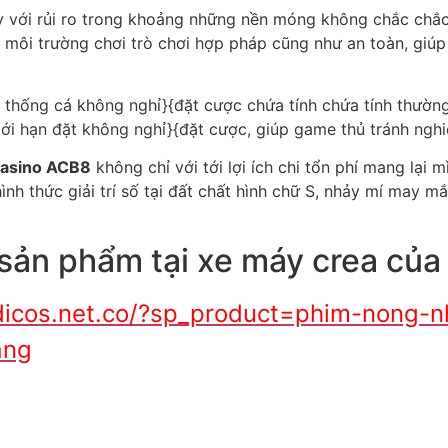
y với rủi ro trong khoảng những nền móng không chắc chắc 
n môi trường chơi trò chơi hợp pháp cũng như an toàn, giú
 thống cá không nghỉ}{đặt cược chứa tính chứa tính thườn
ới hạn đặt không nghỉ}{đặt cược, giúp game thủ tránh nghi
casino ACB8
không chỉ với tới lợi ích chi tổn phí mang lạ
ình thức giải trí số tại đất chất hình chữ S, nhảy mí may
 sản phẩm tại xe máy crea của
dicos.net.co/?sp_product=phim-nong-n
ang