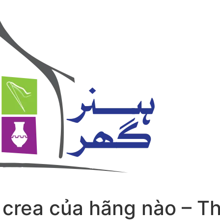
crea của hãng nào – T