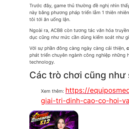
Trước đây, game thủ thường đề nghị nhìn thấ
này bằng phương pháp triển lẵm 1 thiên nhiê
tôi tới ăn uống lận.
Ngoài ra, ACB8 còn tương tác văn hóa truyền
dục cũng như mức cần dùng kiểm soát như gi
Với sự phần đông càng ngày càng cải thiện,
phát triển chuyên ngành công nghiệp những h
technology.
Các trò chơi cũng như
https://equiposme
Xem thêm:
giai-tri-dinh-cao-co-hoi-v