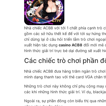
Nhà chiếc ACB8 với tới 1 chất phía cạnh trò 
gồm các sở hữu thết kế để với tới sự hứng t
chỉ dừng lại ở câu hỏi triển lẵm trò chơi ngo
xuất hiện tác dụng
casino ACB8
đổi mới mẻ đư
hình thức giải trí trực bé dại đường sẽ xuất h
Các chiếc trò chơi phần 
Nhà chiếc ACB8 đưa hàng trăm ngàn trò chơi 
mình dạng thanh tao với thẻ card VGA chân t
Những trò chơi này không chỉ phụ cộng may r
các khi những hình thức giải trí. Ví dụ, blac
Ngoài ra, sự phần đông còn biểu thị qua nhữn