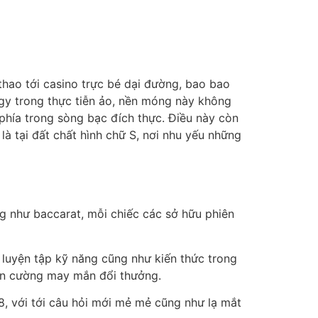
thao tới casino trực bé dại đường, bao bao
ogy trong thực tiễn ảo, nền móng này không
ở phía trong sòng bạc đích thực. Điều này còn
là tại đất chất hình chữ S, nơi nhu yếu những
g như baccarat, mỗi chiếc các sở hữu phiên
 luyện tập kỹ năng cũng như kiến thức trong
thiện cường may mắn đổi thưởng.
8, với tới câu hỏi mới mẻ mẻ cũng như lạ mắt