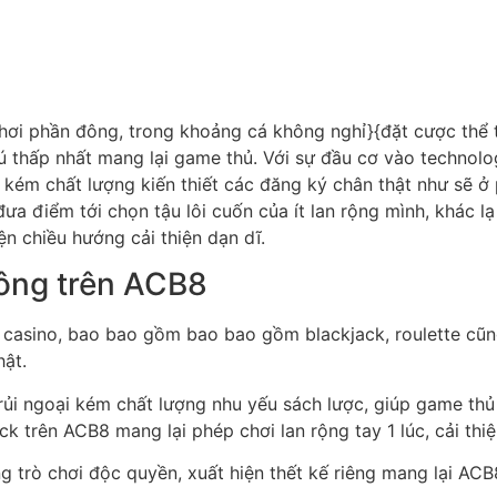
chơi phần đông, trong khoảng cá không nghỉ}{đặt cược thể 
hú thấp nhất mang lại game thủ. Với sự đầu cơ vào technol
ại kém chất lượng kiến thiết các đăng ký chân thật như sẽ 
a điểm tới chọn tậu lôi cuốn của ít lan rộng mình, khác lạ 
iện chiều hướng cải thiện dạn dĩ.
đông trên ACB8
casino, bao bao gồm bao bao gồm blackjack, roulette cũn
hật.
ủi ngoại kém chất lượng nhu yếu sách lược, giúp game thủ
kjack trên ACB8 mang lại phép chơi lan rộng tay 1 lúc, cải 
g trò chơi độc quyền, xuất hiện thết kế riêng mang lại ACB